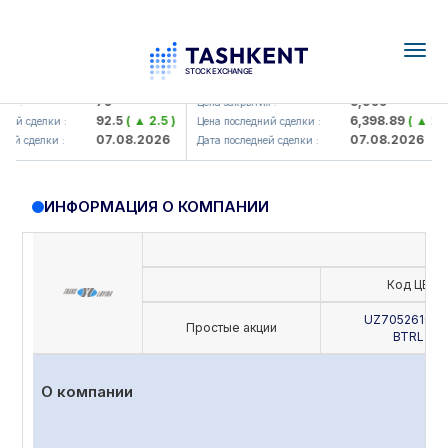
Togg
navig
Hamkorbank> ATB)
UZMK (<O'zmetkombinat> AJ)
79
6,099
я :
Цена закрытия :
92.5
( ▲ 2.5 )
6,398.89
( ▲ 298.
ий сделки :
Цена последний сделки :
07.08.2026
07.08.2026
ей сделки :
Дата последней сделки :
ИНФОРМАЦИЯ О КОМПАНИИ
Код ЦБ
UZ705261000
Простые акции
BTRL
О компании