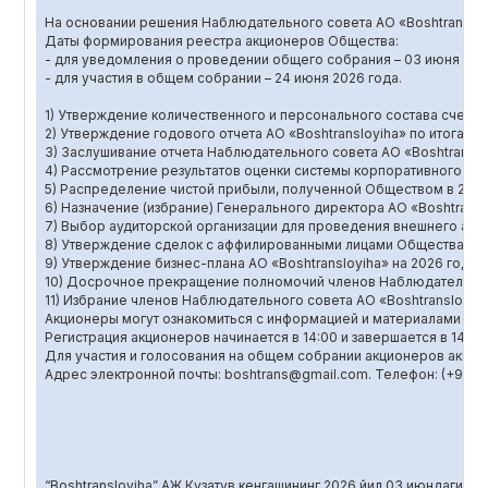
На основании решения Наблюдательного совета АО «Boshtransloyi
Даты формирования реестра акционеров Общества:
- для уведомления о проведении общего собрания – 03 июня 202
- для участия в общем собрании – 24 июня 2026 года.
1) Утверждение количественного и персонального состава счетно
2) Утверждение годового отчета АО «Boshtransloyiha» по итогам д
3) Заслушивание отчета Наблюдательного совета АО «Boshtransloy
4) Рассмотрение результатов оценки системы корпоративного уп
5) Распределение чистой прибыли, полученной Обществом в 2025
6) Назначение (избрание) Генерального директора АО «Boshtransl
7) Выбор аудиторской организации для проведения внешнего ауди
8) Утверждение сделок с аффилированными лицами Общества, св
9) Утверждение бизнес-плана АО «Boshtransloyiha» на 2026 год.
10) Досрочное прекращение полномочий членов Наблюдательного
11) Избрание членов Наблюдательного совета АО «Boshtransloyih
Акционеры могут ознакомиться с информацией и материалами по во
Регистрация акционеров начинается в 14:00 и завершается в 14:45.
Для участия и голосования на общем собрании акционеров акци
Адрес электронной почты: boshtrans@gmail.com. Телефон: (+998)
“Boshtransloyiha” АЖ Кузатув кенгашининг 2026 йил 03 июндаги қ