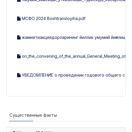
МСФО 2024 Boshtransloyiha.pdf
жамиятиакциядорларининг йиллик умумий йиғилиши ўт
on_the_convening_of_the_annual_General_Meeting_of_S
УВЕДОМЛЕНИЕ о проведении годового общего собра
Существенные факты