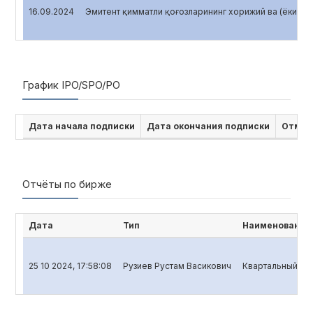
16.09.2024
Эмитент қимматли қоғозларининг хорижий ва (ёки) ма
График IPO/SPO/PO
Дата начала подписки
Дата окончания подписки
Отмен
Отчёты по бирже
Дата
Тип
Наименование
25 10 2024, 17:58:08
Рузиев Рустам Васикович
Квартальный отч