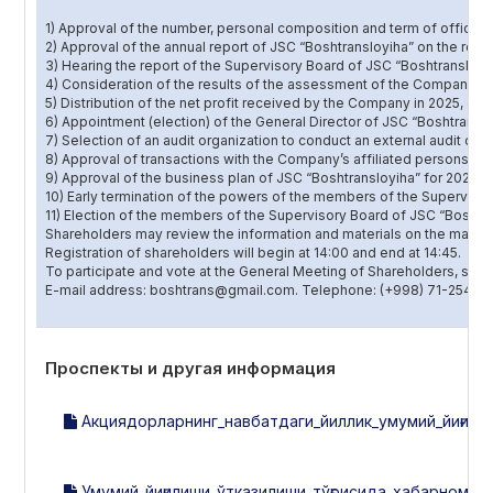
1) Approval of the number, personal composition and term of office
2) Approval of the annual report of JSC “Boshtransloyiha” on the results
3) Hearing the report of the Supervisory Board of JSC “Boshtransloyiha
4) Consideration of the results of the assessment of the Company’s
5) Distribution of the net profit received by the Company in 2025, 
6) Appointment (election) of the General Director of JSC “Boshtranslo
7) Selection of an audit organization to conduct an external audit of
8) Approval of transactions with the Company’s affiliated persons re
9) Approval of the business plan of JSC “Boshtransloyiha” for 2026.
10) Early termination of the powers of the members of the Supervisor
11) Election of the members of the Supervisory Board of JSC “Boshtra
Shareholders may review the information and materials on the matters
Registration of shareholders will begin at 14:00 and end at 14:45.
To participate and vote at the General Meeting of Shareholders, sha
E-mail address: boshtrans@gmail.com. Telephone: (+998) 71-254-89
Проспекты и другая информация
Акциядорларнинг_навбатдаги_йиллик_умумий_йиғилиш
Умумий_йиғилиши_ўтказилиши_тўғрисида_хабарнома.d