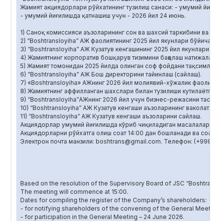
Жамият акциядорлари рўйхатининг тузилиш санаси: - умумий йиғили
- умумий йиғилишда қатнашиш учун - 2026 йил 24 июнь.
1) Саноқ комиссияси аъзоларининг сон ва шахсий таркибини ва ва
2) “Boshtransloyiha” АЖ фаолиятининг 2025 йил якунлари бўйича й
3) “Boshtransloyiha” АЖ Кузатув кенгашининг 2025 йил якунлари бў
4) Жамиятнинг корпоратив бошқарув тизимини баҳолаш натижалари
5) Жамият томонидан 2025 йилда олинган соф фойдани тақсимлаш, 
6) “Boshtransloyiha” АЖ Бош директорини тайинлаш (сайлаш).
7) «Boshtransloyiha» АЖнинг 2026 йил молиявий-хўжалик фаолияти
8) Жамиятнинг аффилланган шахслари билан тузилиши кутилаётган
9) “Boshtransloyiha”АЖнинг 2026 йил учун бизнес-режасини тасди
10) “Boshtransloyiha” АЖ Кузатув кенгаши аъзоларининг ваколатла
11) “Boshtransloyiha” AЖ Кузатув кенгаши аъзоларини сайлаш.
Акциядорлар умумий йиғилишда кўриб чиқиладиган масалалар бўйич
Акциядорларни рўйхатга олиш соат 14:00 дан бошланади ва соат 
Электрон почта манзили: boshtrans@gmail.com. Телефон: (+998) 7
Based on the resolution of the Supervisory Board of JSC “Boshtranslo
The meeting will commence at 15:00.
Dates for compiling the register of the Company’s shareholders:
- for notifying shareholders of the convening of the General Meeting
- for participation in the General Meeting – 24 June 2026.