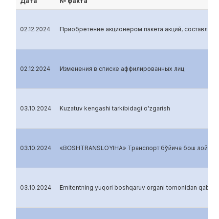
Дата
№ факта
02.12.2024
Приобретение акционером пакета акций, составляющ
02.12.2024
Изменения в списке аффилированных лиц
03.10.2024
Kuzatuv kengashi tarkibidagi o'zgarish
03.10.2024
«BOSHTRANSLOYIHA» Транспорт бўйича бош лойиҳа-қ
03.10.2024
Emitentning yuqori boshqaruv organi tomonidan qabul qili