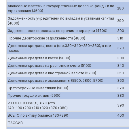
Авансовые платежи в государственные целевые фонды и по
280
страхованию (4500)
Задолженность учредителей по вкладам в уставный капитал
290
(4600)
Задолженность персонала по прочим операциям (4700)
300
Прочие дебиторские задолженности (4800)
310
Денежные средства, всего (стр.330+340+350+360), в том
320
числе:
Денежные средства в кассе (5000)
330
Денежные средства на расчетном счете (5100)
340
Денежные средства а иностранной валюте (5200)
350
Денежные средства и эквиваленты (5500, 5800, 5700)
360
Краткосрочные инвестиции (5800)
370
Прочие текущие активы (5900)
380
ИТОГО ПО РАЗДЕЛУ II (стр.
390
140+190+200+210+320+370+380)
ВСЕГО по активу баланса 130+390
400
ПАССИВ