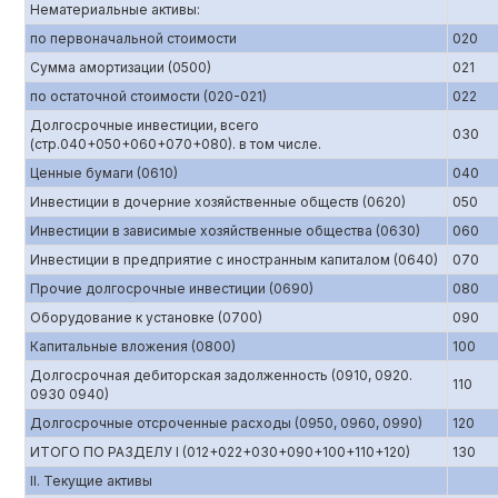
Нематериальные активы:
по первоначальной стоимости
020
Сумма амортизации (0500)
021
по остаточной стоимости (020-021)
022
Долгосрочные инвестиции, всего
030
(стр.040+050+060+070+080). в том числе.
Ценные бумаги (0610)
040
Инвестиции в дочерние хозяйственные обществ (0620)
050
Инвестиции в зависимые хозяйственные общества (0630)
060
Инвестиции в предприятие с иностранным капиталом (0640)
070
Прочие долгосрочные инвестиции (0690)
080
Оборудование к установке (0700)
090
Капитальные вложения (0800)
100
Долгосрочная дебиторская задолженность (0910, 0920.
110
0930 0940)
Долгосрочные отсроченные расходы (0950, 0960, 0990)
120
ИТОГО ПО РАЗДЕЛУ I (012+022+030+090+100+110+120)
130
II. Текущие активы