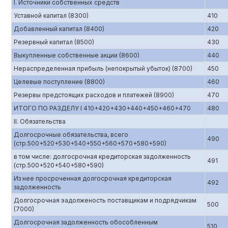
I. Источники собственных средств
Уставной капитал (8300)
410
Добавленный капитал (8400)
420
Резервный капитал (8500)
430
Выкупленные собственные акции (8600)
440
Нераспределенная прибыль (непокрытый убыток) (8700)
450
Целевые поступление (8800)
460
Резервы предстоящих расходов и платежей (8900)
470
ИТОГО ПО РАЗДЕЛУ I 410+420+430+440+450+460+470
480
II. Обязательства
Долгосрочные обязательства, всего
490
(стр.500+520+530+540+550+560+570+580+590)
в том числе: долгосрочная кредиторская задолженность
491
(стр.500+520+540+580+590)
Из нее просроченная долгосрочная кредиторская
492
задолженность
Долгосрочная эадолженость поставщикам и подрядчикам
500
(7000)
Долгосрочная задолженность обособленным
510