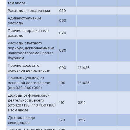
том числе:
Расходы по реализации
050
Административные
060
расходы
Прочие операционные
070
расходы
Расходы отчетного
периода, исключаемые из
080
налогооблагаемой базы в
будущем
Прочие доходы от
090
121436
основной деятельности
Прибыль (убыток) от
основной деятельности
100
121436
(стр.0З0-040+090)
Доходы от финансовой
деятельности, всего
110
3212
(стр.120+130+140+150+160),
в том числе:
Доходы в виде
120
3212
дивидендов