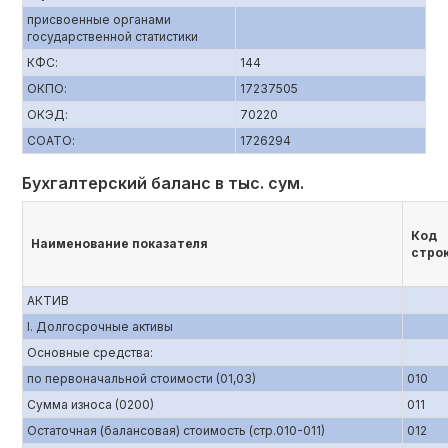
присвоенные органами
государственной статистики
КФС:
144
ОКПО:
17237505
ОКЭД:
70220
СОАТО:
1726294
Бухгалтерский баланс в тыс. сум.
Код
Наименование показателя
стро
АКТИВ
I. Долгосрочные активы
Основные средства:
по первоначальной стоимости (01,03)
010
Сумма износа (0200)
011
Остаточная (балансовая) стоимость (стр.010-011)
012