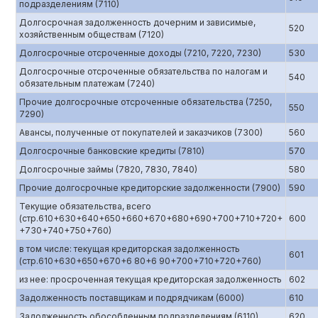
подразделениям (7110)
Долгосрочная задолженность дочерним и зависимые,
520
хозяйственным обществам (7120)
Долгосрочные отсроченные доходы (7210, 7220, 7230)
530
Долгосрочные отсроченные обязательства по налогам и
540
обязательным платежам (7240)
Прочие долгосрочные отсроченные обязательства (7250,
550
7290)
Авансы, полученные от покупателей и заказчиков (7300)
560
Долгосрочные банковские кредиты (7810)
570
Долгосрочные займы (7820, 7830, 7840)
580
Прочие долгосрочные кредиторские задолженности (7900)
590
Текущие обязательства, всего
(стр.610+630+640+650+660+670+680+690+700+710+720+
600
+730+740+750+760)
в том числе: текущая кредиторская задолженность
601
(стр.610+630+650+670+6 80+6 90+700+710+720+760)
из нее: просроченная текущая кредиторская задолженность
602
Задолженность поставщикам и подрядчикам (6000)
610
Задолженность обособленным подразделениям (6110)
620