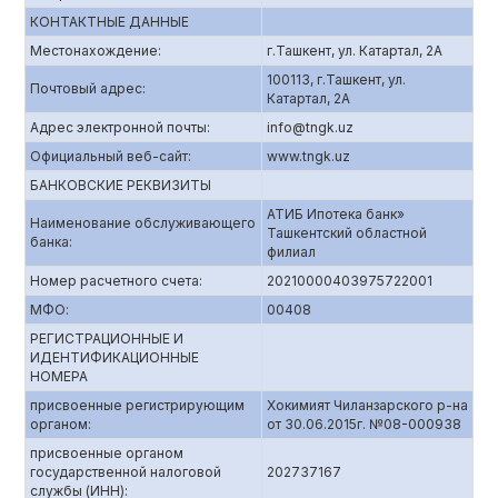
КОНТАКТНЫЕ ДАННЫЕ
Местонахождение:
г.Ташкент, ул. Катартал, 2А
100113, г.Ташкент, ул.
Почтовый адрес:
Катартал, 2А
Адрес электронной почты:
info@tngk.uz
Официальный веб-сайт:
www.tngk.uz
БАНКОВСКИЕ РЕКВИЗИТЫ
АТИБ Ипотека банк»
Наименование обслуживающего
Ташкентский областной
банка:
филиал
Номер расчетного счета:
20210000403975722001
МФО:
00408
РЕГИСТРАЦИОННЫЕ И
ИДЕНТИФИКАЦИОННЫЕ
НОМЕРА
присвоенные регистрирующим
Хокимият Чиланзарского р-на
органом:
от 30.06.2015г. №08-000938
присвоенные органом
государственной налоговой
202737167
службы (ИНН):