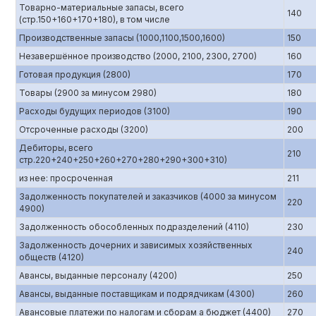
Товарно-материальные запасы, всего
140
(стр.150+160+170+180), в том числе
Производственные запасы (1000,1100,1500,1600)
150
Незавершённое производство (2000, 2100, 2300, 2700)
160
Готовая продукция (2800)
170
Товары (2900 за минусом 2980)
180
Расходы будущих периодов (3100)
190
Отсроченные расходы (3200)
200
Дебиторы, всего
210
стр.220+240+250+260+270+280+290+300+310)
из нее: просроченная
211
Задолженность покупателей и заказчиков (4000 за минусом
220
4900)
Задолженность обособленных подразделений (4110)
230
Задолженность дочерних и зависимых хозяйственных
240
обществ (4120)
Авансы, выданные персоналу (4200)
250
Авансы, выданные поставщикам и подрядчикам (4300)
260
Авансовые платежи по налогам и сборам а бюджет (4400)
270