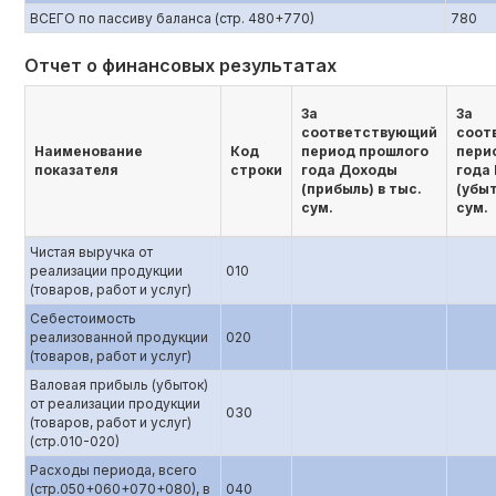
ВСЕГО по пассиву баланса (стр. 480+770)
780
Отчет о финансовых результатах
За
За
соответствующий
соот
Наименование
Код
период прошлого
пери
показателя
строки
года Доходы
года
(прибыль) в тыс.
(убыт
сум.
сум.
Чистая выручка от
реализации продукции
010
(товаров, работ и услуг)
Себестоимость
реализованной продукции
020
(товаров, работ и услуг)
Валовая прибыль (убыток)
от реализации продукции
030
(товаров, работ и услуг)
(стр.010-020)
Расходы периода, всего
(стр.050+060+070+080), в
040