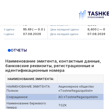
korbank> ATB)
UZMK (<O'zmetkombinat> AJ)
79
6,099
Цена закрытия :
95.49
( — 0.0 )
6,400
( — 0.0 )
сделки :
Цена последний сделки :
07.08.2026
07.08.2026
сделки :
Дата последней сделки :
ОТЧЕТЫ
Наименование эмитента, контактные данные,
банковские реквизиты, регистрационные и
идентификационные номера
НАИМЕНОВАНИЕ ЭМИТЕНТА:
НАИМЕНОВАНИЕ ЭМИТЕНТА:
Акционерное общество
Полное:
«Tоshneftеgazqurilish»
Сокращенное:
АО «Tоshneftеgazqurilish»
Наименование биржевого
TGZK
тикера: