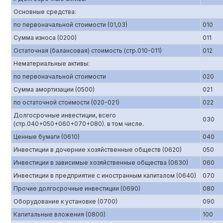
Основные средства:
по первоначальной стоимости (01,03)
010
Сумма износа (0200)
011
Остаточная (балансовая) стоимость (стр.010-011)
012
Нематериальные активы:
по первоначальной стоимости
020
Сумма амортизации (0500)
021
по остаточной стоимости (020-021)
022
Долгосрочные инвестиции, всего
030
(стр.040+050+060+070+080). в том числе.
Ценные бумаги (0610)
040
Инвестиции в дочерние хозяйственные обществ (0620)
050
Инвестиции в зависимые хозяйственные общества (0630)
060
Инвестиции в предприятие с иностранным капиталом (0640)
070
Прочие долгосрочные инвестиции (0690)
080
Оборудование к установке (0700)
090
Капитальные вложения (0800)
100