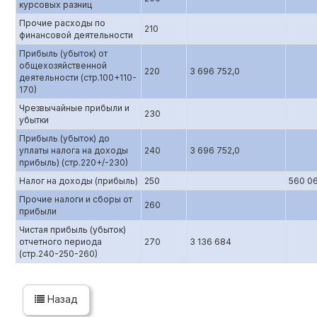
курсовых разниц
Прочие расходы по
210
финансовой деятельности
Прибыль (убыток) от
общехозяйственной
220
3 696 752,0
деятельности (стр.100+110-
170)
Чрезвычайные прибыли и
230
убытки
Прибыль (убыток) до
уплаты налога на доходы
240
3 696 752,0
прибыль) (стр.220+/-230)
Налог на доходы (прибыль)
250
560 0
Прочие налоги и сборы от
260
прибыли
Чистая прибыль (убыток)
отчетного периода
270
3 136 684
(стр.240-250-260)
Назад