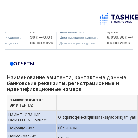
amkorbank> ATB)
UZMK (<O'zmetkombinat> AJ)
79
6,099
 :
Цена закрытия :
90
( — 0.0 )
6,099.96
( — 0.0 )
й сделки :
Цена последний сделки :
06.08.2026
06.08.2026
й сделки :
Дата последней сделки :
ОТЧЕТЫ
Наименование эмитента, контактные данные,
банковские реквизиты, регистрационные и
идентификационные номера
НАИМЕНОВАНИЕ
ЭМИТЕНТА:
НАИМЕНОВАНИЕ
O`zqshloqelektrqurilishaksiyadorlikjamiyati
ЭМИТЕНТА: Полное:
Сокращенное:
O`zQEQAJ
Наименование