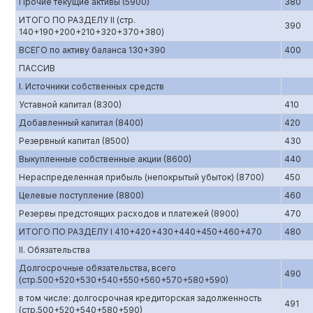
Прочие текущие активы (5900)
380
ИТОГО ПО РАЗДЕЛУ II (стр.
390
140+190+200+210+320+370+380)
ВСЕГО по активу баланса 130+390
400
ПАССИВ
I. Источники собственных средств
Уставной капитал (8300)
410
Добавленный капитал (8400)
420
Резервный капитал (8500)
430
Выкупленные собственные акции (8600)
440
Нераспределенная прибыль (непокрытый убыток) (8700)
450
Целевые поступление (8800)
460
Резервы предстоящих расходов и платежей (8900)
470
ИТОГО ПО РАЗДЕЛУ I 410+420+430+440+450+460+470
480
II. Обязательства
Долгосрочные обязательства, всего
490
(стр.500+520+530+540+550+560+570+580+590)
в том числе: долгосрочная кредиторская задолженность
491
(стр.500+520+540+580+590)