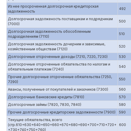
Из нее просроченная долгосрочная кредиторская
492
задолженность
Долгосрочная эадолженость поставщикам и подрядчикам
500
(7000)
Долгосрочная задолженность обособленным
510
подразделениям (7110)
Долгосрочная задолженность дочерним и зависимые,
520
хозяйственным обществам (7120)
Долгосрочные отсроченные доходы (7210, 7220, 7230)
530
Долгосрочные отсроченные обязательства по налогам и
540
обязательным платежам (7240)
Прочие долгосрочные отсроченные обязательства (7250,
550
7290)
Авансы, полученные от покупателей и заказчиков (7300)
560
Долгосрочные банковские кредиты (7810)
570
Долгосрочные займы (7820, 7830, 7840)
580
Прочие долгосрочные кредиторские задолженности (7900)
590
Текущие обязательства, всего
(стр.610+630+640+650+660+670+680+690+700+710+720+
600
+730+740+750+760)