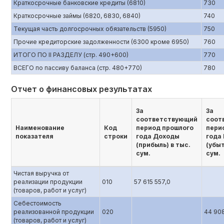
Краткосрочные банковские кредиты (6810)
730
Краткосрочные займы (6820, 6830, 6840)
740
Текущая часть долгосрочных обязательств (5950)
750
Прочие кредиторские задолженности (6300 кроме 6950)
760
ИТОГО ПО II РАЗДЕЛУ (стр. 490+600)
770
ВСЕГО по пассиву баланса (стр. 480+770)
780
Отчет о финансовых результатах
За
За
соответствующий
соот
Наименование
Код
период прошлого
пери
показателя
строки
года Доходы
года
(прибыль) в тыс.
(убыт
сум.
сум.
Чистая выручка от
реализации продукции
010
57 615 557,0
(товаров, работ и услуг)
Себестоимость
реализованной продукции
020
44 908
(товаров, работ и услуг)