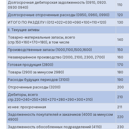
Долгосрочная дебиторская задолженность (0910, 0920.
110
0930 0940)
Долгосрочные отсроченные расходы (0950, 0960, 0990)
120
ИТОГО ПО РАЗДЕЛУ I (012+022+030+090+100+110+120)
130
II. Текущие активы
Товарно-материальные запасы, всего
140
(стр.150+160+170+180), в том числе
Производственные запасы (1000,1100,1500,1600)
150
Незавершённое производство (2000, 2100, 2300, 2700)
160
Готовая продукция (2800)
170
Товары (2900 за минусом 2980)
180
Расходы будущих периодов (3100)
190
Отсроченные расходы (3200)
200
Дебиторы, всего
210
стр.220+240+250+260+270+280+290+300+310)
из нее: просроченная
211
Задолженность покупателей и заказчиков (4000 за минусом
220
4900)
Задолженность обособленных подразделений (4110)
230