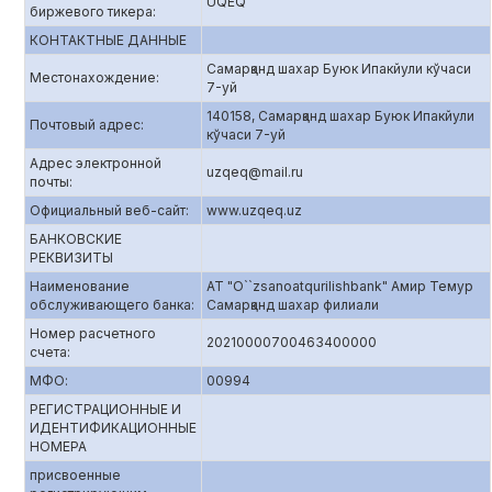
UQEQ
биржевого тикера:
КОНТАКТНЫЕ ДАННЫЕ
Самарқанд шахар Буюк Ипакйули кўчаси
Местонахождение:
7-уй
140158, Самарқанд шахар Буюк Ипакйули
Почтовый адрес:
кўчаси 7-уй
Адрес электронной
uzqeq@mail.ru
почты:
Официальный веб-сайт:
www.uzqeq.uz
БАНКОВСКИЕ
РЕКВИЗИТЫ
Наименование
АТ "O``zsanoatqurilishbank" Амир Темур
обслуживающего банка:
Самарқанд шахар филиали
Номер расчетного
20210000700463400000
счета:
МФО:
00994
РЕГИСТРАЦИОННЫЕ И
ИДЕНТИФИКАЦИОННЫЕ
НОМЕРА
присвоенные