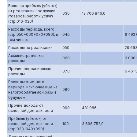
Валовая прибыль (убыток)
от реализации продукции
030
12 706 846,0
(товаров, работ и услуг)
(стр.010-020)
Расходы периода, всего
(стр.050+060+070+080), в
040
9 492 
том числе:
Расходы по реализации
050
29 693
Административные
060
3 000 
расходы
Прочие операционные
070
6 461 
расходы
Расходы отчетного
периода, исключаемые из
080
налогооблагаемой базы в
будущем
Прочие доходы от
090
481 986
основной деятельности
Прибыль (убыток) от
основной деятельности
100
3 696 752,0
(стр.0З0-040+090)
Доходы от финансовой