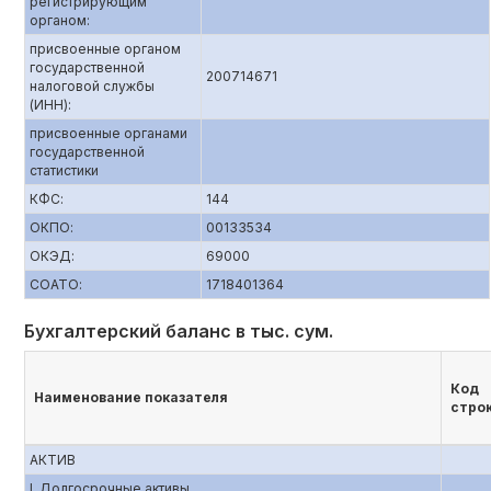
регистрирующим
органом:
присвоенные органом
государственной
200714671
налоговой службы
(ИНН):
присвоенные органами
государственной
статистики
КФС:
144
ОКПО:
00133534
ОКЭД:
69000
СОАТО:
1718401364
Бухгалтерский баланс в тыс. сум.
Код
Наименование показателя
стро
АКТИВ
I. Долгосрочные активы