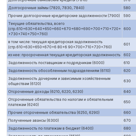
Долгосрочные займы (7820, 7830, 7840)
580
Прочие долгосрочные кредиторские задолженности (7900)
590
Текущие обязательства, всего
(стр.610+630+640+650+660+670+680+690+700+710+720+
600
+730+740+750+760)
в том числе: текущая кредиторская задолженность
601
(стр.610+630+650+670+6 80+6 90+700+710+720+760)
из нее: просроченная текущая кредиторская задолженность
602
Задолженность поставщикам и подрядчикам (6000)
610
Задолженность обособленным подразделениям (6110)
620
Задолженность дочерним и зависимым хозяйственным
630
обществам (6120)
Отсроченные доходы (6210, 6220, 6230)
640
Отсроченные обязательства по налогам и обязательным
650
платежам (6240)
Прочие отсроченные обязательства (6250, 6290)
660
Полученные авансы (6300)
670
Задолженность по платежам в бюджет (6400)
680