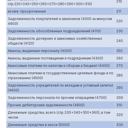
210
стр.220+240+250+260+270+280+290+300+310)
из нее: просроченная
211
Задолженность покупателей и заказчиков (4000 за минусом
220
4900)
Задолженность обособленных подразделений (4110)
230
Задолженность дочерних и зависимых хозяйственных
240
обществ (4120)
Авансы, выданные персоналу (4200)
250
Авансы, выданные поставщикам и подрядчикам (4300)
260
Авансовые платежи по налогам и сборам а бюджет (4400)
270
Авансовые платежи в государственные целевые фонды и по
280
страхованию (4500)
Задолженность учредителей по вкладам в уставный капитал
290
(4600)
Задолженность персонала по прочим операциям (4700)
300
Прочие дебиторские задолженности (4800)
310
Денежные средства, всего (стр.330+340+350+360), в том
320
числе:
Денежные средства в кассе (5000)
330