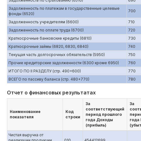
Задолженность по страхованию (6510)
690
Задолженность по платежам в государственные целевые
700
фонды (6520)
Задолженность учредителям (6600)
710
Задолженность по оплате труда (6700)
720
Краткосрочные банковские кредиты (6810)
730
Краткосрочные займы (6820, 6830, 6840)
740
Текущая часть долгосрочных обязательств (5950)
750
Прочие кредиторские задолженности (6300 кроме 6950)
760
ИТОГО ПО II РАЗДЕЛУ (стр. 490+600)
770
ВСЕГО по пассиву баланса (стр. 480+770)
780
Отчет о финансовых результатах
За
За
соответствующий
соот
Наименование
Код
период прошлого
пери
показателя
строки
года Доходы
года
(прибыль)
(убы
Чистая выручка от
реализации продукции
010
454412699