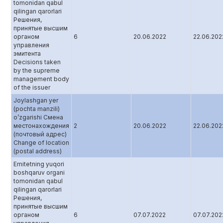
tomonidan qabul
qilingan qarorlari
Решения,
принятые высшим
органом
6
20.06.2022
22.06.202
управления
эмитента
Decisions taken
by the supreme
management body
of the issuer
Joylashgan yer
(pochta manzili)
o’zgarishi Смена
местонахождения
2
20.06.2022
22.06.202
(почтовый адрес)
Change of location
(postal address)
Emitetning yuqori
boshqaruv organi
tomonidan qabul
qilingan qarorlari
Решения,
принятые высшим
органом
6
07.07.2022
07.07.202