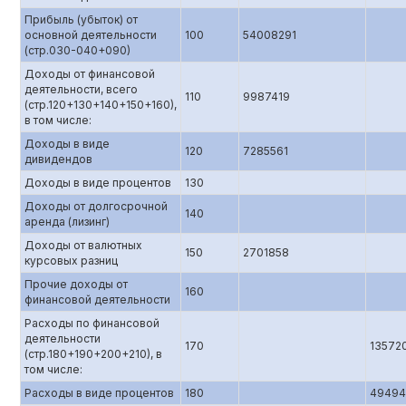
Прибыль (убыток) от
основной деятельности
100
54008291
(стр.0З0-040+090)
Доходы от финансовой
деятельности, всего
110
9987419
(стр.120+130+140+150+160),
в том числе:
Доходы в виде
120
7285561
дивидендов
Доходы в виде процентов
130
Доходы от долгосрочной
140
аренда (лизинг)
Доходы от валютных
150
2701858
курсовых разниц
Прочие доходы от
160
финансовой деятельности
Расходы по финансовой
деятельности
170
13572
(стр.180+190+200+210), в
том числе:
Расходы в виде процентов
180
49494