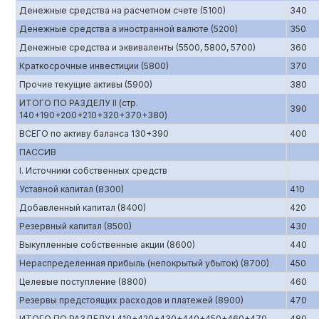
Денежные средства на расчетном счете (5100)
340
Денежные средства а иностранной валюте (5200)
350
Денежные средства и эквиваленты (5500, 5800, 5700)
360
Краткосрочные инвестиции (5800)
370
Прочие текущие активы (5900)
380
ИТОГО ПО РАЗДЕЛУ II (стр.
390
140+190+200+210+320+370+380)
ВСЕГО по активу баланса 130+390
400
ПАССИВ
I. Источники собственных средств
Уставной капитал (8300)
410
Добавленный капитал (8400)
420
Резервный капитал (8500)
430
Выкупленные собственные акции (8600)
440
Нераспределенная прибыль (непокрытый убыток) (8700)
450
Целевые поступление (8800)
460
Резервы предстоящих расходов и платежей (8900)
470
ИТОГО ПО РАЗДЕЛУ I 410+420+430+440+450+460+470
480