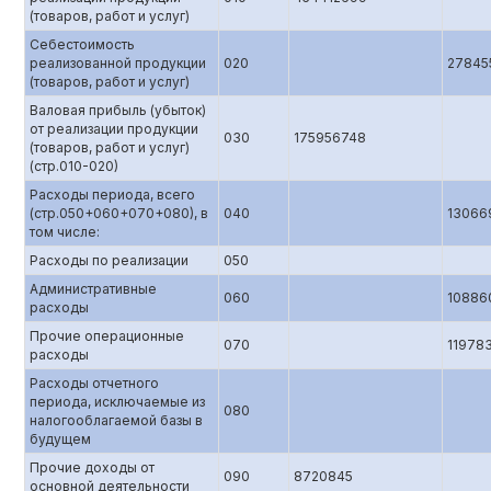
(товаров, работ и услуг)
Себестоимость
реализованной продукции
020
27845
(товаров, работ и услуг)
Валовая прибыль (убыток)
от реализации продукции
030
175956748
(товаров, работ и услуг)
(стр.010-020)
Расходы периода, всего
(стр.050+060+070+080), в
040
13066
том числе:
Расходы по реализации
050
Административные
060
10886
расходы
Прочие операционные
070
11978
расходы
Расходы отчетного
периода, исключаемые из
080
налогооблагаемой базы в
будущем
Прочие доходы от
090
8720845
основной деятельности