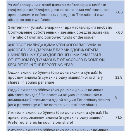
Ўз маблағларининг жалб қилинган маблағларига нисбати
коэффициенти/ Коэффициент соотношения собственного
7.66
привлечения и собственных средств/ The ratio of own
attraction and own funds
Эмитентнинг ўз маблағларининг қарз маблағларига нисбати/
Соотношение собственных и заемных средств эмитента/
7.66
The ratio of own and borrowed funds of the issuer
ҲИСОБОТ ЙИЛИДА ҚИММАТЛИ ҚОҒОЗЛАР БЎЙИЧА
ҲИСОБЛАНГАН ДАРОМАДЛАР МИҚДОРИ/ ОБЪЕМ
НАЧИСЛЕННЫХ ДОХОДОВ ПО ЦЕННЫМ БУМАГАМ В
ОТЧЕТНОМ ГОДУ/ AMOUNT OF ACCRUED INCOME ON
SECURITIES IN THE REPORTING YEAR
Оддий акциялар бўйича (бир дона акцияга сўмда)/По
простым акциям (в сумах на одну акцию)/ For ordinary
22,9
shares (in soums per share)
Оддий акциялар бўйича (бир дона акциянинг номинал
қийматига фоизда)/ По простым акциям (в процентах к
8
номинальной стоимости одной акции)/ For ordinary shares
(as a percentage of the nominal value of one share)
Имтиёзли акциялар бўйича (бир дона акцияга сўмда)/ По
привилегированным акциям (в сумах на одну акцию)/
71,5
Preferred shares (in soums per share)
Имтиёзли акциялар бўйича (бир дона акциянинг номинал