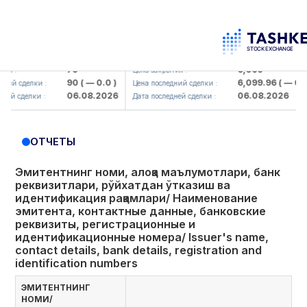
korbank> ATB)
UZMK (<O'zmetkombinat> AJ)
79
6,099
Цена закрытия :
90
( — 0.0 )
6,099.96
( — 0.0 )
сделки :
Цена последний сделки :
06.08.2026
06.08.2026
делки :
Дата последней сделки :
ОТЧЕТЫ
Эмитентнинг номи, алоқа маълумотлари, банк
реквизитлари, рўйхатдан ўтказиш ва
идентификация рақамлари/ Наименование
эмитента, контактные данные, банковские
реквизиты, регистрационные и
идентификационные номера/ Issuer's name,
contact details, bank details, registration and
identification numbers
ЭМИТЕНТНИНГ
НОМИ/