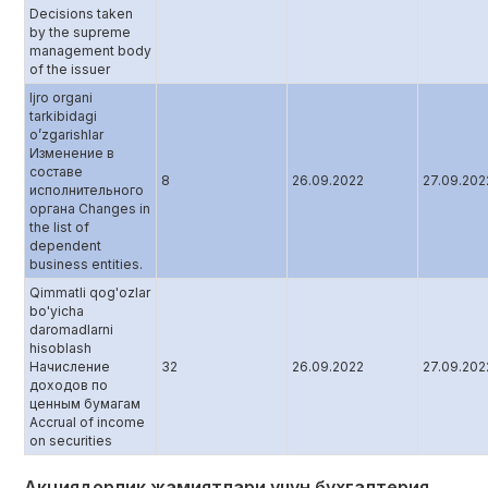
Decisions taken
by the supreme
management body
of the issuer
Ijro organi
tarkibidagi
o’zgarishlar
Изменение в
составе
8
26.09.2022
27.09.202
исполнительного
органа Changes in
the list of
dependent
business entities.
Qimmatli qog'ozlar
bo'yicha
daromadlarni
hisoblash
Начисление
32
26.09.2022
27.09.202
доходов по
ценным бумагам
Accrual of income
on securities
Акциядорлик жамиятлари учун бухгалтерия