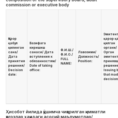
commission or executive body
Эмитен
Қарор
қарор қ
қабул
Вазифага
қилган
қилинган
киришиш
органи/
Ф.И.Ш./
сана/
санаси/ Дата
Лавозими/
Орган
Ф.И.О./
Дата
вступления к
Должность/
эмитент
FULL
принятия
обязанностям/
Position:
приняв
NAME:
решения/
Date of taking
решени
Decision
office:
Issuing 
date:
that mad
decision
Ҳисобот йилида қўшимча чиқарилган қимматли
қоғозлар ҳақидаги асосий маълумотлар/