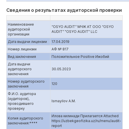
Сведения о результатах аудиторской проверки
Наименование
“OSYO AUDIT” МЧЖ АТ ООО “OSYO
аудиторской
AUDIT” "OSYO AUDIT" LLC
организации
Дата выдачи лицензии
17.04.2019
Номер лицензии
AФ № 817
Вид заключения
Положительное Positive Ижобий
Дата выдачи
аудиторского
30.05.2023
заключения
Номер аудиторского
120
заключения
Ф.И.О. аудитора
(аудиторов),
Ismayilov A.M.
проводившего
проверку
Илова килинади Прилагается Attached
Копия аудиторского
https://uzbekgeofizika.uz/ru/menu/audit-
заключения:****
report