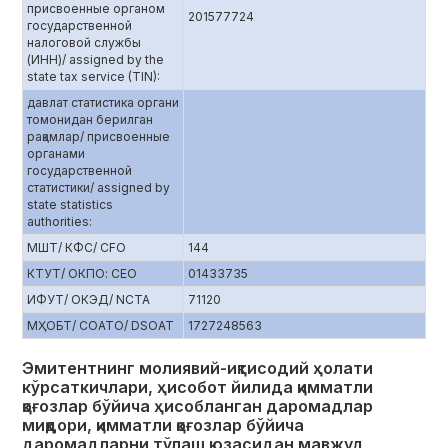
присвоенные органом
201577724
государственной
налоговой службы
(ИНН)/ assigned by the
state tax service (TIN):
давлат статистика органи
томонидан берилган
рақамлар/ присвоенные
органами
государственной
статистики/ assigned by
state statistics
authorities:
МШТ/ КФС/ CFO
144
КТУТ/ ОКПО: CEO
01433735
ИФУТ/ ОКЭД/ NCTA
71120
МҲОБТ/ СОАТО/ DSOAT
1727248563
Эмитентнинг молиявий-иқтисодий ҳолати
кўрсаткичлари, ҳисобот йилида қимматли
қоғозлар бўйича ҳисобланган даромадлар
миқдори, қимматли қоғозлар бўйича
даромадларни тўлаш юзасидан мавжуд