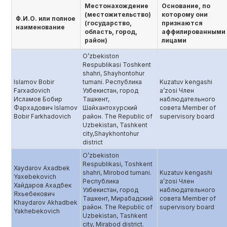
Местонахождение
Основание, по
(местожительство)
которому они
Ф.И.О. или полное
(государство,
признаются
наименование
область, город,
аффилированными
район)
лицами
O’zbekiston
Respublikasi Toshkent
shahri, Shayhontohur
Islamov Bobir
tumani. Республика
Kuzatuv kengashi
Farxadovich
Узбекистан, город
a’zosi Член
Исламов Бобир
Ташкент,
наблюдательного
Фархадович Islamov
Шайхантохурский
совета Member of
Bobir Farkhadovich
район. The Republic of
supervisory board
Uzbekistan, Tashkent
city,Shaykhontohur
district
O’zbekiston
Respublikasi, Toshkent
Xaydarov Axadbek
shahri, Mirobod tumani.
Kuzatuv kengashi
Yaxebekovich
Республика
a’zosi Член
Хайдаров Ахадбек
Узбекистан, город
наблюдательного
Яхьебекович
Ташкент, Мирабадский
совета Member of
Khaydarov Akhadbek
район. The Republic of
supervisory board
Yakhebekovich
Uzbekistan, Tashkent
city, Mirabod district.