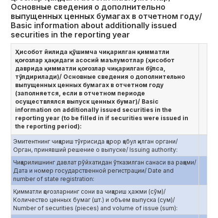
Основные сведения о дополнительно
выпущенных ценных бумагах в отчетном году/
Basic information about additionally issued
securities in the reporting year
Ҳисобот йилида қўшимча чиқарилган қимматли
қоғозлар ҳақидаги асосий маълумотлар (ҳисобот
даврида қимматли қоғозлар чиқарилган бўлса,
тўлдирилади)/ Основные сведения о дополнительно
выпущенных ценных бумагах в отчетном году
(заполняется, если в отчетном периоде
осуществлялся выпуск ценных бумаг)/ Basic
information on additionally issued securities in the
reporting year (to be filled in if securities were issued in
the reporting period):
Эмитентнинг чиқариш тўғрисида қарор қабул қилган органи/
Орган, принявший решение о выпуске/ Issuing authority:
Чиқарилишнинг давлат рўйхатидан ўтказилган санаси ва рақами/
Дата и номер государственной регистрации/ Date and
number of state registration:
Қимматли қоғозларнинг сони ва чиқариш ҳажми (сўм)/
Количество ценных бумаг (шт.) и объем выпуска (сум)/
Number of securities (pieces) and volume of issue (sum):