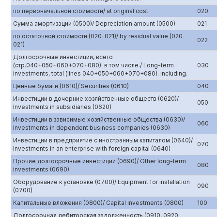
по первоначальной стоимости/ at original cost
020
Сумма амортизации (0500)/ Depreciation amount (0500)
021
по остаточной стоимости (020-021)/ by residual value (020-
022
021)
Долгосрочные инвестиции, всего
(стр.040+050+060+070+080). в том числе./ Long-term
030
investments, total (lines 040+050+060+070+080). including.
Ценные бумаги (0610)/ Securities (0610)
040
Инвестиции в дочерние хозяйственные обществ (0620)/
050
Investments in subsidiaries (0620)
Инвестиции в зависимые хозяйственные общества (0630)/
060
Investments in dependent business companies (0630)
Инвестиции в предприятие с иностранным капиталом (0640)/
070
Investments in an enterprise with foreign capital (0640)
Прочие долгосрочные инвестиции (0690)/ Other long-term
080
investments (0690)
Оборудование к установке (0700)/ Equipment for installation
090
(0700)
Капитальные вложения (0800)/ Capital investments (0800)
100
Долгосрочная дебиторская задолженность (0910, 0920.