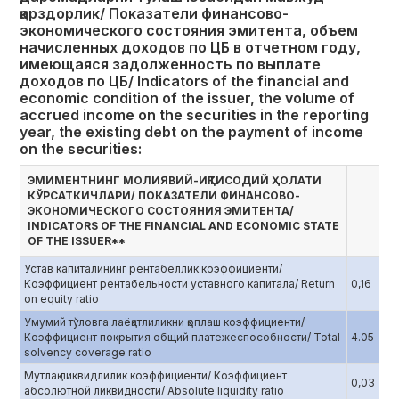
қарздорлик/ Показатели финансово-
экономического состояния эмитента, объем
начисленных доходов по ЦБ в отчетном году,
имеющаяся задолженность по выплате
доходов по ЦБ/ Indicators of the financial and
economic condition of the issuer, the volume of
accrued income on the securities in the reporting
year, the existing debt on the payment of income
on the securities:
ЭМИМЕНТНИНГ МОЛИЯВИЙ-ИҚТИСОДИЙ ҲОЛАТИ
КЎРСАТКИЧЛАРИ/ ПОКАЗАТЕЛИ ФИНАНСОВО-
ЭКОНОМИЧЕСКОГО СОСТОЯНИЯ ЭМИТЕНТА/
INDICATORS OF THE FINANCIAL AND ECONOMIC STATE
OF THE ISSUER**
Устав капиталининг рентабеллик коэффициенти/
Коэффициент рентабельности уставного капитала/ Return
0,16
on equity ratio
Умумий тўловга лаёқатлиликни қоплаш коэффициенти/
Коэффициент покрытия общий платежеспособности/ Total
4.05
solvency coverage ratio
Мутлақ ликвидлилик коэффициенти/ Коэффициент
0,03
абсолютной ликвидности/ Absolute liquidity ratio