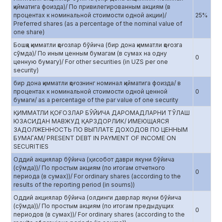
қийматига фоизда)/ По привилегированным акциям (в
процентах к номинальной стоимости одной акции)/
25%
Preferred shares (as a percentage of the nominal value of
one share)
Бошқа қимматли қоғозлар бўйича (бир дона қимматли қоғозга
сўмда)/ По иным ценным бумагам (в сумах на одну
0
ценную бумагу)/ For other securities (in UZS per one
security)
бир дона қимматли қоғознинг номинал қийматига фоизда/ в
процентах к номинальной стоимости одной ценной
0
бумаги/ as a percentage of the par value of one security
ҚИММАТЛИ ҚОҒОЗЛАР БЎЙИЧА ДАРОМАДЛАРНИ ТЎЛАШ
ЮЗАСИДАН МАВЖУД ҚАРЗДОРЛИК/ ИМЕЮЩАЯСЯ
ЗАДОЛЖЕННОСТЬ ПО ВЫПЛАТЕ ДОХОДОВ ПО ЦЕННЫМ
БУМАГАМ/ PRESENT DEBT IN PAYMENT OF INCOME ON
SECURITIES
Оддий акциялар бўйича (ҳисобот даври якуни бўйича
(сўмда))/ По простым акциям (по итогам отчетного
0
периода (в сумах))/ For ordinary shares (according to the
results of the reporting period (in soums))
Оддий акциялар бўйича (олдинги даврлар якуни бўйича
(сўмда))/ По простым акциям (по итогам предыдущих
0
периодов (в сумах))/ For ordinary shares (according to the