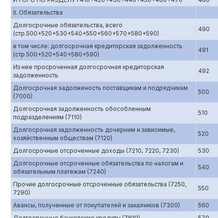
II. Обязательства
Долгосрочные обязательства, всего
490
(стр.500+520+530+540+550+560+570+580+590)
в том числе: долгосрочная кредиторская задолженность
491
(стр.500+520+540+580+590)
Из нее просроченная долгосрочная кредиторская
492
задолженность
Долгосрочная эадолженость поставщикам и подрядчикам
500
(7000)
Долгосрочная задолженность обособленным
510
подразделениям (7110)
Долгосрочная задолженность дочерним и зависимые,
520
хозяйственным обществам (7120)
Долгосрочные отсроченные доходы (7210, 7220, 7230)
530
Долгосрочные отсроченные обязательства по налогам и
540
обязательным платежам (7240)
Прочие долгосрочные отсроченные обязательства (7250,
550
7290)
Авансы, полученные от покупателей и заказчиков (7300)
560
Долгосрочные банковские кредиты (7810)
570