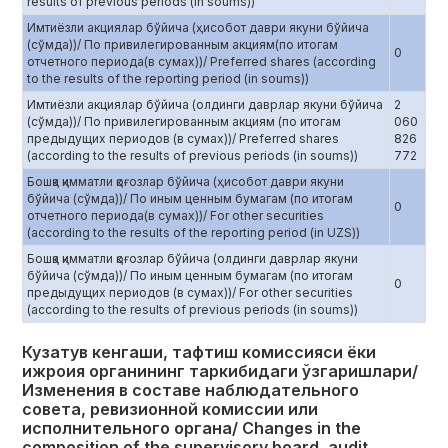
results of previous periods (in soums))
Имтиёзли акциялар бўйича (ҳисобот даври якуни бўйича
(сўмда))/ По привилегированным акциям(по итогам
0
отчетного периода(в сумах))/ Preferred shares (according
to the results of the reporting period (in soums))
Имтиёзли акциялар бўйича (олдинги даврлар якуни бўйича
2
(сўмда))/ По привилегированным акциям (по итогам
060
предыдущих периодов (в сумах))/ Preferred shares
826
(according to the results of previous periods (in soums))
772
Бошқа қимматли қоғозлар бўйича (ҳисобот даври якуни
бўйича (сўмда))/ По иным ценным бумагам (по итогам
0
отчетного периода(в сумах))/ For other securities
(according to the results of the reporting period (in UZS))
Бошқа қимматли қоғозлар бўйича (олдинги даврлар якуни
бўйича (сўмда))/ По иным ценным бумагам (по итогам
0
предыдущих периодов (в сумах))/ For other securities
(according to the results of previous periods (in soums))
Кузатув кенгаши, тафтиш комиссияси ёки
ижроия органининг таркибидаги ўзгаришлари/
Изменения в составе наблюдательного
совета, ревизионной комиссии или
исполнительного органа/ Сhanges in the
composition of the supervisory board, audit