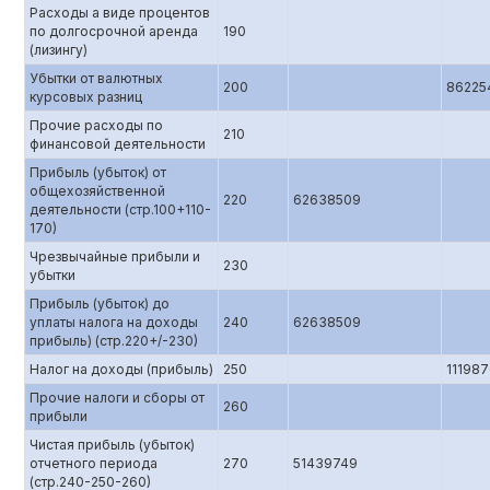
Расходы а виде процентов
по долгосрочной аренда
190
(лизингу)
Убытки от валютных
200
86225
курсовых разниц
Прочие расходы по
210
финансовой деятельности
Прибыль (убыток) от
общехозяйственной
220
62638509
деятельности (стр.100+110-
170)
Чрезвычайные прибыли и
230
убытки
Прибыль (убыток) до
уплаты налога на доходы
240
62638509
прибыль) (стр.220+/-230)
Налог на доходы (прибыль)
250
11198
Прочие налоги и сборы от
260
прибыли
Чистая прибыль (убыток)
отчетного периода
270
51439749
(стр.240-250-260)