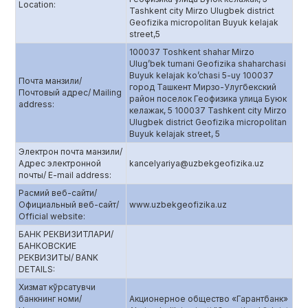
Location:
Tashkent city Mirzo Ulugbek district
Geofizika micropolitan Buyuk kelajak
street,5
100037 Toshkent shahar Mirzo
Ulug’bek tumani Geofizika shaharchasi
Buyuk kelajak ko’chasi 5-uy 100037
Почта манзили/
город Ташкент Мирзо-Улугбекский
Почтовый адрес/ Mailing
район поселок Геофизика улица Буюк
address:
келажак, 5 100037 Tashkent city Mirzo
Ulugbek district Geofizika micropolitan
Buyuk kelajak street, 5
Электрон почта манзили/
Адрес электронной
kancelyariya@uzbekgeofizika.uz
почты/ E-mail address:
Расмий веб-сайти/
Официальный веб-сайт/
www.uzbekgeofizika.uz
Official website:
БАНК РЕКВИЗИТЛАРИ/
БАНКОВСКИЕ
РЕКВИЗИТЫ/ BANK
DETAILS:
Хизмат кўрсатувчи
банкнинг номи/
Акционерное общество «Гарантбанк»