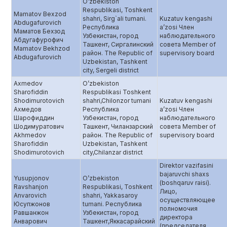
O’zbekiston
Respublikasi, Toshkent
Mamatov Bexzod
shahri, Sirg`ali tumani.
Kuzatuv kengashi
Abdugafurovich
Республика
a’zosi Член
Маматов Бехзод
Узбекистан, город
наблюдательного
Абдугафурофич
Ташкент, Сиргалинский
совета Member of
Mamatov Bekhzod
район. The Republic of
supervisory board
Abdugafurovich
Uzbekistan, Tashkent
city, Sergeli district
Axmedov
O’zbekiston
Sharofiddin
Respublikasi Toshkent
Shodimurotovich
shahri,Chilonzor tumani
Kuzatuv kengashi
Ахмедов
Республика
a’zosi Член
Шарофиддин
Узбекистан, город
наблюдательного
Шодимуратович
Ташкент, Чиланзарский
совета Member of
Akhmedov
район. The Republic of
supervisory board
Sharofiddin
Uzbekistan, Tashkent
Shodimurotovich
city,Chilanzar district
Direktor vazifasini
bajaruvchi shaxs
Yusupjonov
O’zbekiston
(boshqaruv raisi).
Ravshanjon
Respublikasi, Toshkent
Лицо,
Anvarovich
shahri, Yakkasaroy
осуществляющее
Юсупжoнов
tumani. Республика
полномочия
Равшанжон
Узбекистан, город
директора
Анварович
Ташкент,Яккасарайский
(председателя