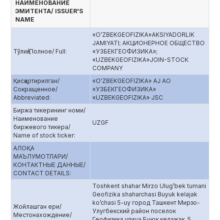
НАИМЕНОВАНИЕ
ЭМИТЕНТА/ ISSUER'S
NAME
«O’ZBEKGEOFIZIKA»AKSIYADORLIK
JAMIYATI; АКЦИОНЕРНОЕ ОБЩЕСТВО
Тўлиқ/Полное/ Full:
«УЗБЕКГЕОФИЗИКА»;
«UZBEKGEOFIZIKA»JOIN-STOCК
COMPANY
Қисқартирилган/
«O'ZBEKGEOFIZIKA» AJ АО
Сокращенное/
«УЗБЕКГЕОФИЗИКА»
Abbreviated:
«UZBEKGEOFIZIKA» JSC
Биржа тикерининг номи/
Наименование
UZGF
биржевого тикера/
Name of stock ticker:
АЛОҚА
МАЪЛУМОТЛАРИ/
КОНТАКТНЫЕ ДАННЫЕ/
CONTACT DETAILS:
Toshkent shahar Mirzo Ulug’bek tumani
Geofizika shaharchasi Buyuk kelajak
ko’chasi 5-uy город Ташкент Мирзо-
Жойлашган ери/
Улугбекский район поселок
Местонахождение/
Геофизика улица Буюк келажак, 5