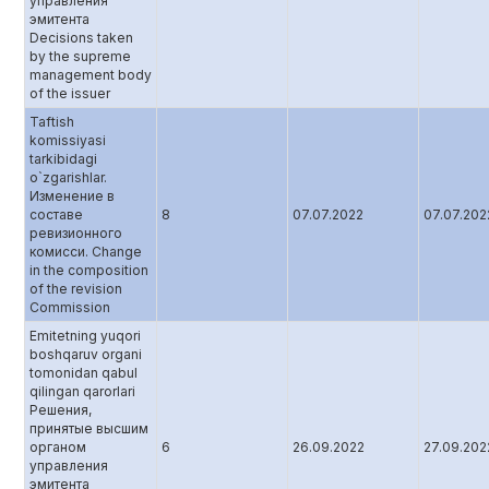
управления
эмитента
Decisions taken
by the supreme
management body
of the issuer
Taftish
komissiyasi
tarkibidagi
o`zgarishlar.
Изменение в
составе
8
07.07.2022
07.07.202
ревизионного
комисси. Change
in the composition
of the revision
Commission
Emitetning yuqori
boshqaruv organi
tomonidan qabul
qilingan qarorlari
Решения,
принятые высшим
органом
6
26.09.2022
27.09.202
управления
эмитента