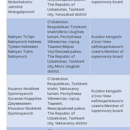
Abdushukurov
supervisory board
The Republic of
Jamshid
Uzbekistan, Tashkent
Abdugalipovich
city, Yunusabad district
O’zbekiston
Respublikasi Toshkent
shahri,Mirzo Ulug’bek
Nabiyev To’lqin
tumani. Республика
Kuzatuv kengashi
Nabiyevich Набиев
Узбекистан, город
a’zosi Член
Тулкин Набиевич
Ташкент,Мирзо
наблюдательного
Nabiyev Tulkin
Улугбекский район.
совета Member of
Nabiyevich
The Republic of
supervisory board
Uzbekistan, Tashkent
city, Mirzo Ulugbek
district.
O’zbekiston
Respublikasi, Toshkent
Xusanov Nodirbek
shahri, Yakkasaroy
Kuzatuv kengashi
Djummayevich
tumani. Республика
a’zosi Член
Хусанов Нодирбек
Узбекистан, город
наблюдательного
Джуммаевич
Ташкент,
совета Member of
Khusanov Nodirbek
Яккасарайский район.
supervisory board
Djummayevich
The Republic of
Uzbekistan, Tashkent
city, Yakkasaroy district