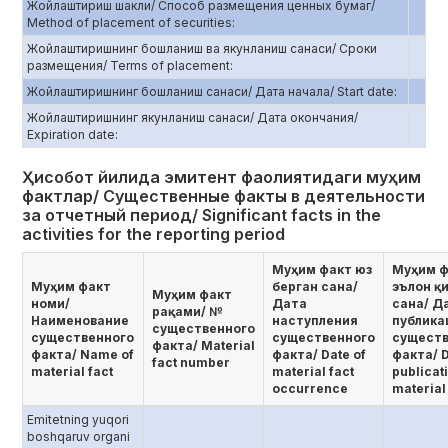
Жойлаштириш шакли/ Способ размещения ценных бумаг/
Method of placement of securities:
Жойлаштиришнинг бошланиш ва якунланиш санаси/ Сроки
размещения/ Terms of placement:
Жойлаштиришнинг бошланиш санаси/ Дата начала/ Start date:
Жойлаштиришнинг якунланиш санаси/ Дата окончания/
Еxpiration date:
Ҳисобот йилида эмитент фаолиятидаги муҳим
фактлар/ Существенные факты в деятельности
за отчетный период/ Significant facts in the
activities for the reporting period
Муҳим факт юз
Муҳим ф
Муҳим факт
берган сана/
эълон қ
Муҳим факт
номи/
Дата
сана/ Д
рақами/ №
Наименование
наступления
публика
существенного
существенного
существенного
существ
факта/ Мaterial
факта/ Name of
факта/ Date of
факта/ D
fact number
material fact
material fact
publicat
occurrence
material
Emitetning yuqori
boshqaruv organi