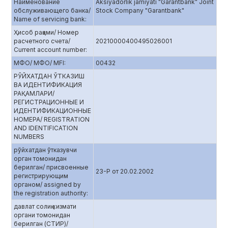
Наименование
Aksiyadorlik jamiyati "Garantbank" Joint
обслуживающего банка/
Stock Company "Garantbank"
Name of servicing bank:
Ҳисоб рақами/ Номер
расчетного счета/
20210000400495026001
Current account number:
МФО/ МФО/ MFI:
00432
РЎЙХАТДАН ЎТКАЗИШ
ВА ИДЕНТИФИКАЦИЯ
РАҚАМЛАРИ/
РЕГИСТРАЦИОННЫЕ И
ИДЕНТИФИКАЦИОННЫЕ
НОМЕРА/ REGISTRATION
AND IDENTIFICATION
NUMBERS
рўйхатдан ўтказувчи
орган томонидан
берилган/ присвоенные
23-P от 20.02.2002
регистрирующим
органом/ assigned by
the registration authority:
давлат солиқ хизмати
органи томонидан
берилган (СТИР)/