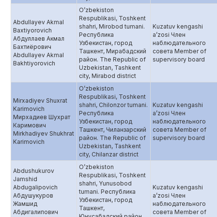
O’zbekiston
Respublikasi, Toshkent
Abdullayev Akmal
shahri, Mirobod tumani.
Kuzatuv kengashi
Baxtiyorovich
Республика
a’zosi Член
Абдуллаев Акмал
Узбекистан, город
наблюдательного
Бахтиёрович
Ташкент, Мирабадский
совета Member of
Abdullayev Akmal
район. The Republic of
supervisory board
Bakhtiyorovich
Uzbekistan, Tashkent
city, Mirabod district
O’zbekiston
Respublikasi, Toshkent
Mirxadiyev Shuxrat
shahri, Chilonzor tumani.
Kuzatuv kengashi
Karimovich
Республика
a’zosi Член
Мирхадиев Шухрат
Узбекистан, город
наблюдательного
Каримович
Ташкент, Чиланзарский
совета Member of
Mirkhadiyev Shukhrat
район. The Republic of
supervisory board
Karimovich
Uzbekistan, Tashkent
city, Chilanzar district
O’zbekiston
Abdushukurov
Respublikasi, Toshkent
Jamshid
shahri, Yunusobod
Abdugalipovich
Kuzatuv kengashi
tumani. Республика
Абдушукуров
a’zosi Член
Узбекистан, город
Жамшид
наблюдательного
Ташкент,
Абдигалипович
совета Member of
Юнусабадский район.