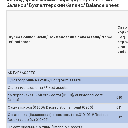
баланси/ Бухгалтерский баланс/ Balance sheet
Сатр
коди/
Кўрсаткичлар номи/ Наименование показателя/ Name
Код
of indicator
стро
Line
code
АКТИВ/ ASSETS
I. Долгосрочные активы/ Long term assets
Основные средства:/ Fixed assets:
по первоначальной стоимости (01,03)/ at historical cost
010
(01.03)
Сумма износа (0200)/ Depreciation amount (0200)
011
Остаточная (балансовая) стоимость (стр.010-011)/ Residual
012
(book) value (str.010-011)
Нематериальные активы:/ Intangible assets: