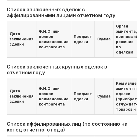
Список заключенных сделок с
аффилированными лицами отчетном году
Орган
Ф.И.О. или
эмитента,
Дата
полное
Предмет
принявши
заключения
Сумма
наименование
сделки
решение
сделки
контрагента
по
сделкам
Список заключенных крупных сделок в
отчетном году
Кем являе
Ф.И.О. или
эмитент п
Дата
полное
Предмет
сделке
заключения
Сумма
наименование
сделки
(приобре
сделки
контрагента
отчуждат
товаров и 
Список аффилированных лиц (по состоянию на
конец отчетного года)