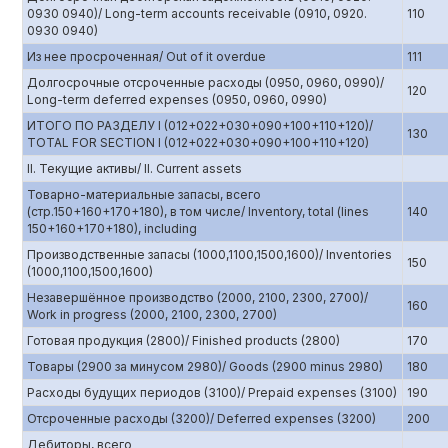
0930 0940)/ Long-term accounts receivable (0910, 0920.
110
0930 0940)
Из нее просроченная/ Out of it overdue
111
Долгосрочные отсроченные расходы (0950, 0960, 0990)/
120
Long-term deferred expenses (0950, 0960, 0990)
ИТОГО ПО РАЗДЕЛУ I (012+022+030+090+100+110+120)/
130
TOTAL FOR SECTION I (012+022+030+090+100+110+120)
II. Текущие активы/ II. Current assets
Товарно-материальные запасы, всего
(стр.150+160+170+180), в том числе/ Inventory, total (lines
140
150+160+170+180), including
Производственные запасы (1000,1100,1500,1600)/ Inventories
150
(1000,1100,1500,1600)
Незавершённое производство (2000, 2100, 2300, 2700)/
160
Work in progress (2000, 2100, 2300, 2700)
Готовая продукция (2800)/ Finished products (2800)
170
Товары (2900 за минусом 2980)/ Goods (2900 minus 2980)
180
Расходы будущих периодов (3100)/ Prepaid expenses (3100)
190
Отсроченные расходы (3200)/ Deferred expenses (3200)
200
Дебиторы, всего