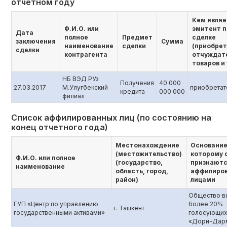
отчетном году
Кем являе
Ф.И.О. или
эмитент п
Дата
полное
Предмет
сделке
заключения
Сумма
наименование
сделки
(приобре
сделки
контрагента
отчуждат
товаров и 
НБ ВЭД РУз
Получения
40 000
27.03.2017
М.Улугбекский
приобретат
кредита
000 000
филиал
Список аффилированных лиц (по состоянию на
конец отчетного года)
Местонахождение
Основание
(местожительство)
которому 
Ф.И.О. или полное
(государство,
признают
наименование
область, город,
аффилиро
район)
лицами
Общество в
ГУП «Центр по управлению
более 20%
г. Ташкент
государственными активами»
голосующих
«Дори-Дар