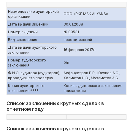
Наименование аудиторской
ООО «PKF MAK ALYANS»
организации
Дата выдачи лицензии
30.01.2008
Номер лицензии
№ 00531
Вид заключения
положительный
Дата выдачи аудиторского
16 февраля 2017г.
заключения
Номер аудиторского
б/н
заключения
Ф.И.О. аудитора (аудиторов),
Асфандияров Р.Р., Юсупов А.Э.,
проводившего проверку
Холматов Н.Э., Мухаметов А.Б.
Копия аудиторского
Копия аудиторского заключения
заключения:****
прилагается
Список заключенных крупных сделок в
отчетном году
Список заключенных крупных сделок в