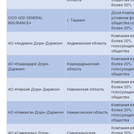
более 20%
Доля Компа
ООО «DD GENERAL
уставном ф
г. Ташкент
INSURANCE»
общества со
более 20%
Компания в
более 20%
АО «Андижон Дори-Дармон»
Андижанская область
голосующих
общества
Компания в
АО «Кашкадарё Дори-
Кашкадарьинская
более 20%
Дарман»
область
голосующих
общества
Компания в
более 20%
АО «Навоий Дори-Дармон»
Навоинская область
голосующих
общества
Компания в
более 20%
АО «Наманган Дори-Дармон»
Наманганская область
голосующих
общества
Компания в
АО «Самарканд Дори-
Самаркандская
более 20%