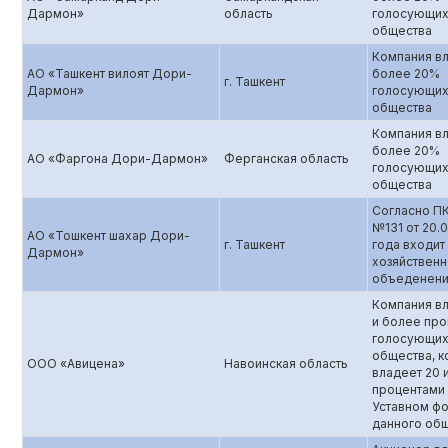
Дармон»
область
голосующих
общества
Компания в
АО «Ташкент вилоят Дори-
более 20%
г. Ташкент
Дармон»
голосующих
общества
Компания в
более 20%
АО «Фаргона Дори-Дармон»
Ферганская область
голосующих
общества
Согласно П
№131 от 20.
АО «Тошкент шахар Дори-
г. Ташкент
года входит
Дармон»
хозяйствен
объеденен
Компания вл
и более пр
голосующих
общества, к
ООО «Авицена»
Навоинская область
владеет 20 
процентами
Уставном ф
данного об