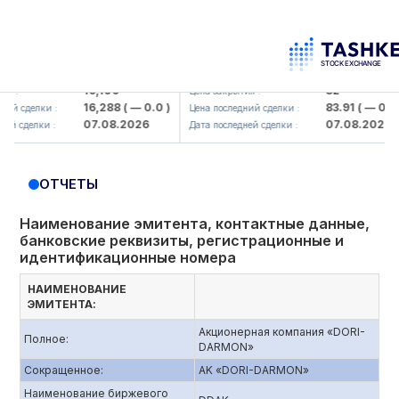
aliq KMK> AJ)
KFSK (<Kafolat sug'urta kompaniyasi>
16,100
82
Цена закрытия :
16,288
( — 0.0 )
83.91
( — 0.0 )
лки :
Цена последний сделки :
07.08.2026
07.08.2026
лки :
Дата последней сделки :
ОТЧЕТЫ
Наименование эмитента, контактные данные,
банковские реквизиты, регистрационные и
идентификационные номера
НАИМЕНОВАНИЕ
ЭМИТЕНТА:
Акционерная компания «DORI-
Полное:
DARMON»
Сокращенное:
АK «DORI-DARMON»
Наименование биржевого