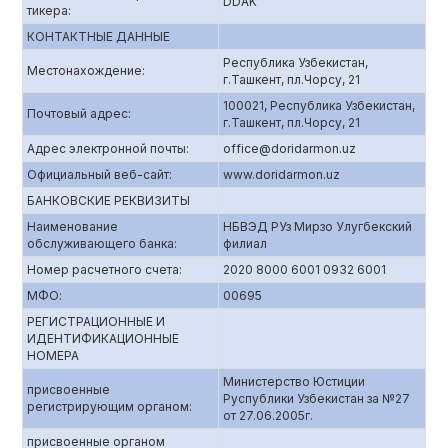
DDAK
тикера:
КОНТАКТНЫЕ ДАННЫЕ
Республика Узбекистан,
Местонахождение:
г.Ташкент, пл.Чорсу, 21
100021, Республика Узбекистан,
Почтовый адрес:
г.Ташкент, пл.Чорсу, 21
Адрес электронной почты:
office@doridarmon.uz
Официальный веб-сайт:
www.doridarmon.uz
БАНКОВСКИЕ РЕКВИЗИТЫ
Наименование
НБВЭД РУз Мирзо Улугбекский
обслуживающего банка:
филиал
Номер расчетного счета:
2020 8000 6001 0932 6001
МФО:
00695
РЕГИСТРАЦИОННЫЕ И
ИДЕНТИФИКАЦИОННЫЕ
НОМЕРА
Министерство Юстиции
присвоенные
Руспублики Узбекистан за №27
регистрирующим органом:
от 27.06.2005г.
присвоенные органом