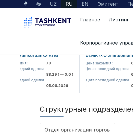
UZ
RU
EN
Эмитент
Пе
Главное
Листинг
О нас
Структурные подразделения
Корпоративное упра
MKB (<Hamkorbank> ATB)
UZMK (<O'zmetkombinat
ена закрытия :
79
Цена закрытия :
6,
ена последний сделки
Цена последний сделки
88.29
( — 0.0 )
:
6,
ата последней сделки
Дата последней сделки
05.08.2026
:
05
Структурные подразделе
Отдел организации торгов