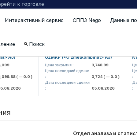
рейти к торговле
Интерактивный сервис
СППЗ Nego
Данные по
вление
Поиск
> AJ)
UZMKP (<O'zmetkombinat> AJ)
KVT
099
Цена закрытия :
3,748.99
Цена
Цена последний сделки
Цен
099.88
( — 0.0 )
:
3,724
( — 0.0 )
:
Дата последней сделки
Дат
.08.2026
:
05.08.2026
:
ния
Отдел анализа и статис