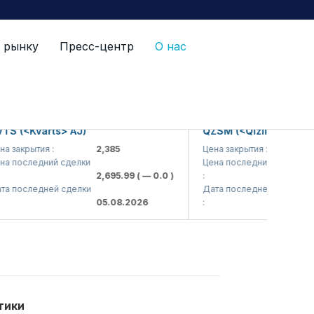
 рынку
Пресс-центр
О нас
S (<Kvarts> AJ)
QZSM (<Qizilqumsement
 закрытия :
2,385
Цена закрытия :
1,
а последний сделки
Цена последний сделки
2,695.99
( — 0.0 )
:
1,
а последней сделки
Дата последней сделки
05.08.2026
:
05
тики