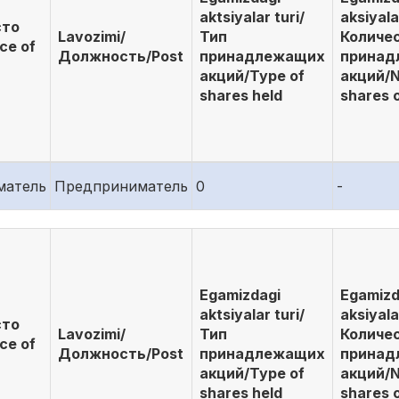
aktsiyalar turi/
aksiyala
сто
Lavozimi/
Тип
Количе
ce of
Должность/Post
принадлежащих
принад
акций/Type of
акций/N
shares held
shares 
матель
Предприниматель
0
-
Egamizdagi
Egamizd
aktsiyalar turi/
aksiyala
сто
Lavozimi/
Тип
Количе
ce of
Должность/Post
принадлежащих
принад
акций/Type of
акций/N
shares held
shares 