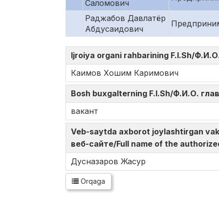
Саломович
Раджабов Давлатёр
Предприни
Абдусаидович
Ijroiya organi rahbarining F.I.Sh/Ф.
Каимов Хошим Каримович
Bosh buxgalterning F.I.Sh/Ф.И.О. гл
вакант
Veb-saytda axborot joylashtirgan v
веб-сайте/Full name of the authorize
Дусназаров Жасур
Orqaga