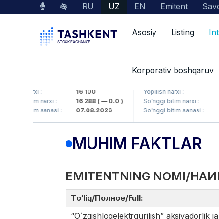
RU
UZ
EN
Emitent
Savd
Asosiy
Listing
In
Korporativ boshqaruv
MKP (<Olmaliq KMK> AJ)
KFSK (<Kafolat sug'urta 
lish narxi :
16 100
Yopilish narxi :
82
ggi bitim narxi :
16 288
( — 0.0 )
So'nggi bitim narxi :
83.
ggi bitim sanasi :
07.08.2026
So'nggi bitim sanasi :
07.
MUHIM FAKTLAR
EMITENTNING NOMI/НАИ
To‘liq/Полное/Full:
“O`zqishloqelektrqurilish” aksiyadorlik ja