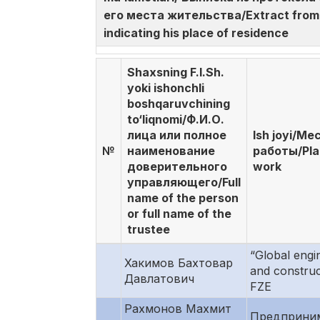
его места жительства/Extract from t
indicating his place of residence
Shaxsning F.I.Sh.
yoki ishonchli
boshqaruvchining
to‘liqnomi/Ф.И.О.
лица или полное
Ish joyi/Ме
№
наименование
работы/Pla
доверительного
work
управляющего/Full
name of the person
or full name of the
trustee
“Global engi
Хакимов Бахтовар
and construc
Давлатович
FZE
Рахмонов Махмит
Предприни