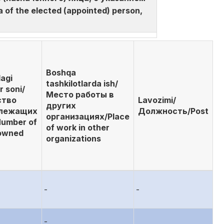
of the elected (appointed) person,
Boshqa
agi
tashkilotlarda ish/
r soni/
Место работы в
ство
Lavozimi/
других
лежащих
Должность/Post
организациях/Place
umber of
of work in other
owned
organizations
-
-
-