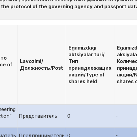
he protocol of the governing agency and passport data 
Egamizdagi
Egamizd
aktsiyalar turi/
aksiyala
сто
Lavozimi/
Тип
Количе
ce of
Должность/Post
принадлежащих
принад
акций/Type of
акций/N
shares held
shares 
neering
tion”
Представитель
0
-
матель
Предприниматель
0
-