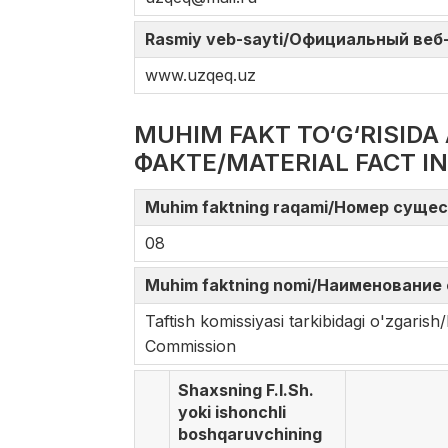
Rasmiy veb-sayti/Официальный веб-с
www.uzqeq.uz
MUHIM FAKT TO‘G‘RISI
ФАКТЕ/MATERIAL FACT I
Muhim faktning raqami/Номер сущес
08
Muhim faktning nomi/Наименование 
Taftish komissiyasi tarkibidagi o'zga
Commission
Shaxsning F.I.Sh.
yoki ishonchli
boshqaruvchining