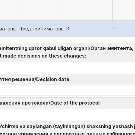
матель
Предприниматель
0
-
sida emitentning qaror qabul qilgan organi/Орган эмите
t made decisions on these changes:
нятия решения/Decision date:
авления протокола/Date of the protocol:
hirma va saylangan (tayinlangan) shaxsning yashash jo
а органа управления и паспортные данные избранного