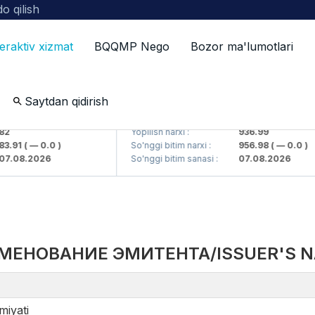
o qilish
teraktiv xizmat
BQQMP Nego
Bozor ma'lumotlari
Saytdan qidirish
kompaniyasi> AJ)
KFSKP (<Kafolat sug'urta kompaniyasi> 
Yopilish narxi :
936.99
91
( — 0.0 )
So'nggi bitim narxi :
956.98
( — 0.0 )
08.2026
So'nggi bitim sanasi :
07.08.2026
МЕНОВАНИЕ ЭМИТЕНТА/ISSUER'S 
miyati