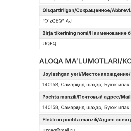
Qisqartirilgan/Сокращенное/Abbrev
“O`zQEQ” AJ
Birja tikerining nomi/Наименование
UQEQ
ALOQA MA’LUMOTLARI/К
Joylashgan yeri/Местонахождение/
140158, Самарқанд шаҳар, Буюк ипак 
Pochta manzili/Почтовый адрес/Mail
140158, Самарқанд шаҳар, Буюк ипак 
Elektron pochta manzili/Адрес элек
uzqeq@mail.ru