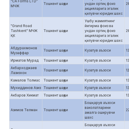
“CA Forms LTD”
Тошкент шаҳри
ундан ортиқ фоиз
2
МЧЖ
акцияларига эгалик
қилувчи юридик шахс
Ушбу жамиятнинг
"Grand Road
йигирма фоиз ва
Tashkent" МЧЖ
Тошкент шаҳри
ундан ортиқ фоиз
2
ҚК
акцияларига эгалик
қилувчи юридик шахс
Абдурахмонов
Тошкент шаҳри
Кузатув аъзоси
1
Музаффар
Ирматов Мурад
Тошкент шаҳри
Кузатув аъзоси
1
Акбарходжаев
Тошкент шаҳри
Кузатув аъзоси
1
Лазизхон
Камалов Толмас
Тошкент шаҳри
Кузатув аъзоси
1
Мухиддинов Азиз
Тошкент шаҳри
Кузатув аъзоси
1
Акбаров Хикмат
Тошкент шаҳри
Кузатув аъзоси
1
Бошқарув аъзоси
ваколатларини
Азимов Телман
Тошкент шаҳри
2
амалга оширувчи
шахс
Бошқарув аъзоси