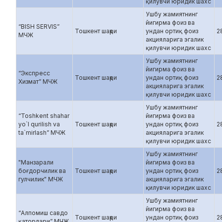
қилувчи юридик шахс
Ушбу жамиятнинг
йигирма фоиз ва
“BISH SERVIS”
Тошкент шаҳри
ундан ортиқ фоиз
2
МЧЖ
акцияларига эгалик
қилувчи юридик шахс
Ушбу жамиятнинг
йигирма фоиз ва
“Экспресс
Тошкент шаҳри
ундан ортиқ фоиз
2
Хизмат” МЧЖ
акцияларига эгалик
қилувчи юридик шахс
Ушбу жамиятнинг
“Toshkent shahar
йигирма фоиз ва
yo`l qurilish va
Тошкент шаҳри
ундан ортиқ фоиз
2
ta`mirlash” МЧЖ
акцияларига эгалик
қилувчи юридик шахс
Ушбу жамиятнинг
"Манзарали
йигирма фоиз ва
боғдорчилик ва
Тошкент шаҳри
ундан ортиқ фоиз
2
гулчилик" МЧЖ
акцияларига эгалик
қилувчи юридик шахс
Ушбу жамиятнинг
йигирма фоиз ва
“Алпомиш савдо
Тошкент шаҳри
ундан ортиқ фоиз
2
қаторлари” МЧЖ