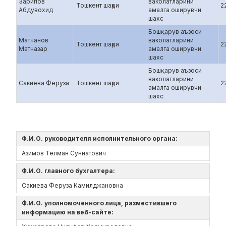
Зарипов
ваколатларини
Тошкент шаҳри
2
Абдувохид
амалга оширувчи
шахс
Бошқарув аъзоси
Матчанов
ваколатларини
Тошкент шаҳри
2
Матназар
амалга оширувчи
шахс
Бошқарув аъзоси
ваколатларини
Сакиева Феруза
Тошкент шаҳри
2
амалга оширувчи
шахс
Ф.И.О. руководителя исполнительного органа:
Азимов Телман Суннатович
Ф.И.О. главного бухгалтера:
Сакиева Феруза Камилджановна
Ф.И.О. уполномоченного лица, разместившего
информацию на веб-сайте: