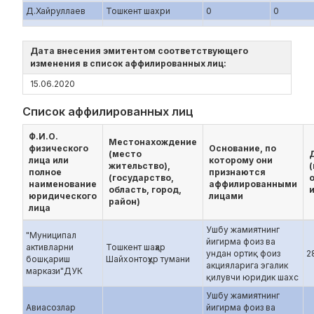
Д.Хайруллаев
Тошкент шахри
0
0
Дата внесения эмитентом соответствующего
изменения в список аффилированных лиц:
15.06.2020
Список аффилированных лиц
Ф.И.О.
Местонахождение
физического
Основание, по
(место
лица или
которому они
жительство),
полное
признаются
(государство,
наименование
аффилированными
область, город,
и
юридического
лицами
район)
лица
Ушбу жамиятнинг
"Муниципал
йигирма фоиз ва
активларни
Тошкент шаҳар
ундан ортиқ фоиз
2
бошқариш
Шайхонтоҳур тумани
акцияларига эгалик
маркази"ДУК
қилувчи юридик шахс
Ушбу жамиятнинг
Авиасозлар
йигирма фоиз ва