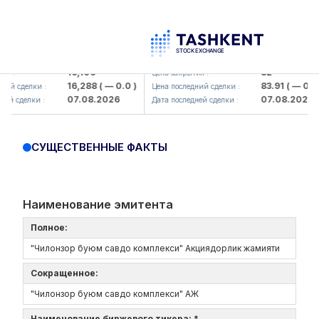
lmaliq KMK> AJ)
KFSK (<Kafolat sug'urta kompaniyas
16,100
82
Цена закрытия :
16,288
( — 0.0 )
83.91
( — 0.0 )
сделки :
Цена последний сделки :
07.08.2026
07.08.2026
сделки :
Дата последней сделки :
СУЩЕСТВЕННЫЕ ФАКТЫ
Наименование эмитента
Полное:
"Чилонзор буюм савдо комплекси" Акциядорлик жамияти
Сокращенное:
"Чилонзор буюм савдо комплекси" АЖ
Наименование биржевого тикера: *