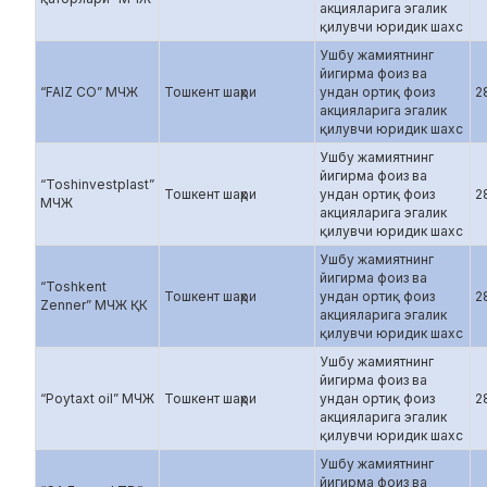
акцияларига эгалик
қилувчи юридик шахс
Ушбу жамиятнинг
йигирма фоиз ва
“FAIZ CO” МЧЖ
Тошкент шаҳри
ундан ортиқ фоиз
2
акцияларига эгалик
қилувчи юридик шахс
Ушбу жамиятнинг
йигирма фоиз ва
“Toshinvestplast”
Тошкент шаҳри
ундан ортиқ фоиз
2
МЧЖ
акцияларига эгалик
қилувчи юридик шахс
Ушбу жамиятнинг
йигирма фоиз ва
“Toshkent
Тошкент шаҳри
ундан ортиқ фоиз
2
Zenner” МЧЖ ҚК
акцияларига эгалик
қилувчи юридик шахс
Ушбу жамиятнинг
йигирма фоиз ва
“Poytaxt oil” МЧЖ
Тошкент шаҳри
ундан ортиқ фоиз
2
акцияларига эгалик
қилувчи юридик шахс
Ушбу жамиятнинг
йигирма фоиз ва