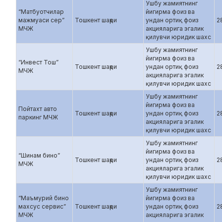
Ушбу жамиятнинг
“Матбуотчилар
йигирма фоиз ва
мажмуаси сер”
Тошкент шаҳри
ундан ортиқ фоиз
2
МЧЖ
акцияларига эгалик
қилувчи юридик шахс
Ушбу жамиятнинг
йигирма фоиз ва
“Инвест Тош”
Тошкент шаҳри
ундан ортиқ фоиз
2
МЧЖ
акцияларига эгалик
қилувчи юридик шахс
Ушбу жамиятнинг
йигирма фоиз ва
Пойтахт авто
Тошкент шаҳри
ундан ортиқ фоиз
2
паркинг МЧЖ
акцияларига эгалик
қилувчи юридик шахс
Ушбу жамиятнинг
йигирма фоиз ва
“Шинам бино”
Тошкент шаҳри
ундан ортиқ фоиз
2
МЧЖ
акцияларига эгалик
қилувчи юридик шахс
Ушбу жамиятнинг
“Маъмурий бино
йигирма фоиз ва
махсус сервис”
Тошкент шаҳри
ундан ортиқ фоиз
2
МЧЖ
акцияларига эгалик