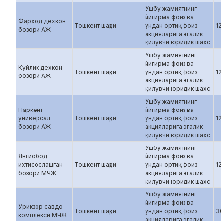
Ушбу жамиятнинг
йигирма фоиз ва
Фарход дехкон
Тошкент шаҳри
ундан ортиқ фоиз
1
бозори АЖ
акцияларига эгалик
қилувчи юридик шахс
Ушбу жамиятнинг
йигирма фоиз ва
Куйлик дехкон
Тошкент шаҳри
ундан ортиқ фоиз
1
бозори АЖ
акцияларига эгалик
қилувчи юридик шахс
Ушбу жамиятнинг
Паркент
йигирма фоиз ва
универсал
Тошкент шаҳри
ундан ортиқ фоиз
1
бозори АЖ
акцияларига эгалик
қилувчи юридик шахс
Ушбу жамиятнинг
Янгиобод
йигирма фоиз ва
ихтисослашган
Тошкент шаҳри
ундан ортиқ фоиз
1
бозори МЧЖ
акцияларига эгалик
қилувчи юридик шахс
Ушбу жамиятнинг
йигирма фоиз ва
Урикзор савдо
Тошкент шаҳри
ундан ортиқ фоиз
3
комплекси МЧЖ
акцияларига эгалик