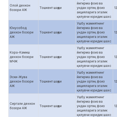
йигирма фоиз ва
Олой дехкон
Тошкент шаҳри
ундан ортиқ фоиз
1
бозори АЖ
акцияларига эгалик
қилувчи юридик шахс
Ушбу жамиятнинг
Юнусобод
йигирма фоиз ва
дехкон бозори
Тошкент шаҳри
ундан ортиқ фоиз
1
АЖ
акцияларига эгалик
қилувчи юридик шахс
Ушбу жамиятнинг
Кора-Камиш
йигирма фоиз ва
дехкон бозори
Тошкент шаҳри
ундан ортиқ фоиз
1
МЧЖ
акцияларига эгалик
қилувчи юридик шахс
Ушбу жамиятнинг
Эски-Жува
йигирма фоиз ва
дехкон бозори
Тошкент шаҳри
ундан ортиқ фоиз
1
АЖ
акцияларига эгалик
қилувчи юридик шахс
Ушбу жамиятнинг
йигирма фоиз ва
Сиргали дехкон
Тошкент шаҳри
ундан ортиқ фоиз
1
бозори АЖ
акцияларига эгалик
қилувчи юридик шахс