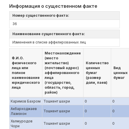
Информация о существенном факте
Номер существенного факта:
36
Наименование существенного факта:
Изменения в списке аффилированных лиц
Местонахождение
Ф.И.О.
(место
физического
жительство)
Количество
лица или
(почтовый адрес)
ценных
Вид
полное
аффилированного
бумаг
ценных
наименование
лица
(размер
бумаг
юридического
(государство,
доли, паев)
лица
область, город,
район)
Каримов Бахром
Тошкент шахри
0
0
Акбарходжаев
Тошкент шахри
0
0
Лазизхон
Халмуродов
Тошкент шахри
0
0
Чори