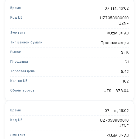
Время
07 авг., 16:02
Код ЦБ
UZ7058980010
UZNF
Эмитент
<UzMIJ> AJ
Тип ценной бумаги
Простые акции
Рынок
STK
Площадка
G1
Торговая цена
5.42
Кол-во ЦБ
162
Объём торгов
UZS
878.04
Время
07 авг., 16:02
Код ЦБ
UZ7058980010
UZNF
Эмитент
<UzMIJ> AJ