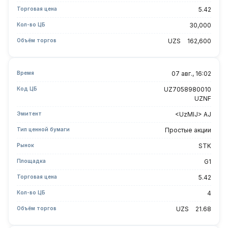
Торговая цена
5.42
Кол-во ЦБ
30,000
Объём торгов
UZS
162,600
Время
07 авг., 16:02
Код ЦБ
UZ7058980010
UZNF
Эмитент
<UzMIJ> AJ
Тип ценной бумаги
Простые акции
Рынок
STK
Площадка
G1
Торговая цена
5.42
Кол-во ЦБ
4
Объём торгов
UZS
21.68