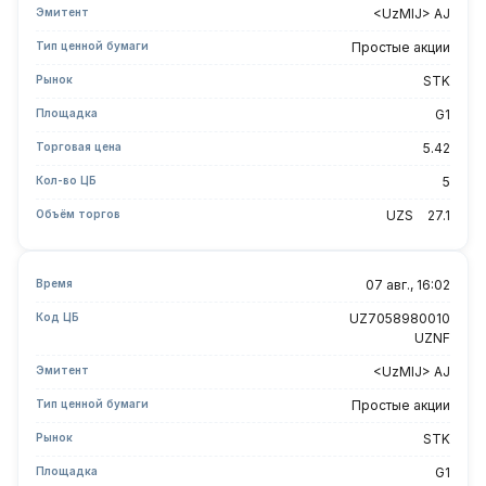
Эмитент
<UzMIJ> AJ
Тип ценной бумаги
Простые акции
Рынок
STK
Площадка
G1
Торговая цена
5.42
Кол-во ЦБ
5
Объём торгов
UZS
27.1
Время
07 авг., 16:02
Код ЦБ
UZ7058980010
UZNF
Эмитент
<UzMIJ> AJ
Тип ценной бумаги
Простые акции
Рынок
STK
Площадка
G1