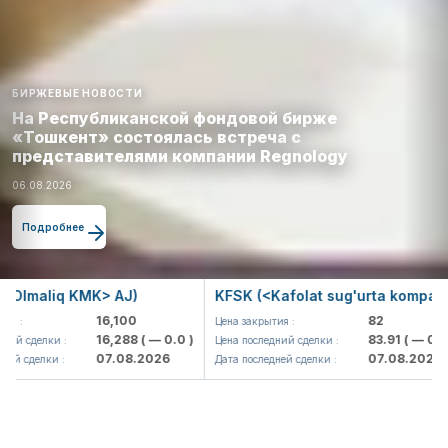
БИРЖЕВЫЕ НОВОСТИ
На Республиканской фондовой бирже
«Тошкент» состоялась встреча с
представителями компании Regnology
06.08.2026
Подробнее
iq KMK> AJ)
KFSK (<Kafolat sug'urta kompaniyasi> A
16,100
82
Цена закрытия :
16,288
( — 0.0 )
83.91
( — 0.0 )
и :
Цена последний сделки :
07.08.2026
07.08.2026
и :
Дата последней сделки :