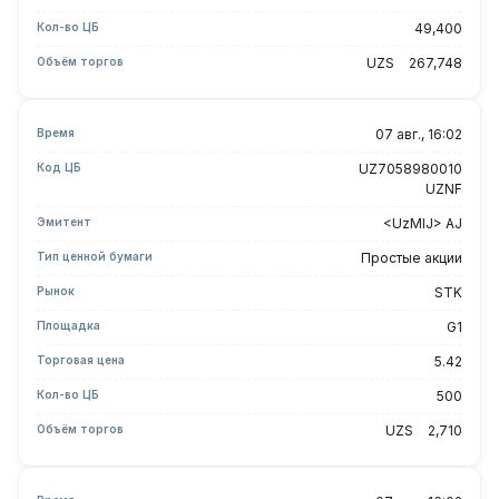
Кол-во ЦБ
49,400
Объём торгов
UZS
267,748
Время
07 авг., 16:02
Код ЦБ
UZ7058980010
UZNF
Эмитент
<UzMIJ> AJ
Тип ценной бумаги
Простые акции
Рынок
STK
Площадка
G1
Торговая цена
5.42
Кол-во ЦБ
500
Объём торгов
UZS
2,710