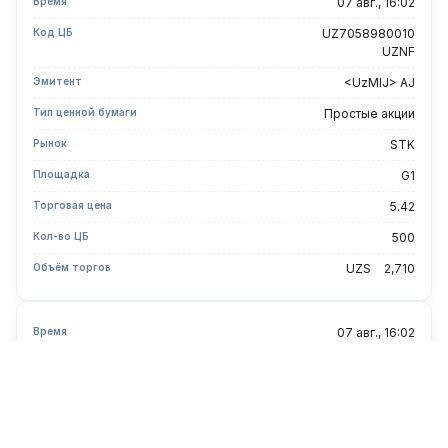
Время
07 авг., 16:02
Код ЦБ
UZ7058980010
UZNF
Эмитент
<UzMIJ> AJ
Тип ценной бумаги
Простые акции
Рынок
STK
Площадка
G1
Торговая цена
5.42
Кол-во ЦБ
500
Объём торгов
UZS
2,710
Время
07 авг., 16:02
Код ЦБ
UZ7058980010
UZNF
Эмитент
<UzMIJ> AJ
Тип ценной бумаги
Простые акции