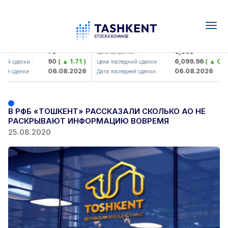
Togg
navig
amkorbank> ATB)
UZMK (<O'zmetkombinat> AJ)
79
6,099
я :
Цена закрытия :
90
( ▲ 1.71 )
6,099.96
( ▲ 0.08
ий сделки :
Цена последний сделки :
06.08.2026
06.08.2026
ей сделки :
Дата последней сделки :
В РФБ «ТОШКЕНТ» РАССКАЗАЛИ СКОЛЬКО АО НЕ
РАСКРЫВАЮТ ИНФОРМАЦИЮ ВОВРЕМЯ
25.08.2020