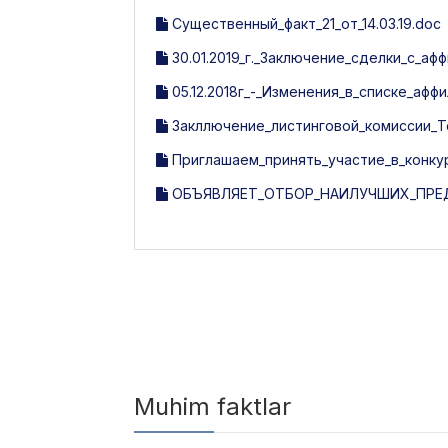
Существенный_факт_21_от_14.03.19.doc
30.01.2019_г._Заключение_сделки_с_а
05.12.2018г_-_Изменения_в_списке_афф
Закллючение_листинговой_комиссии_Tosh
Приглашаем_принять_участие_в_конку
ОБЪЯВЛЯЕТ_ОТБОР_НАИЛУЧШИХ_ПРЕ
Muhim faktlar