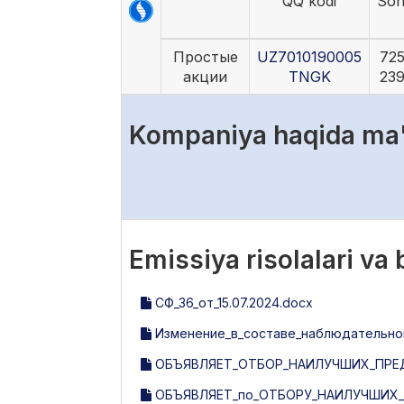
QQ kodi
Son
Простые
UZ7010190005
72
акции
TNGK
23
Kompaniya haqida ma
Emissiya risolalari va
СФ_36_от_15.07.2024.docx
Изменение_в_составе_наблюдательного
ОБЪЯВЛЯЕТ_ОТБОР_НАИЛУЧШИХ_ПРЕД
ОБЪЯВЛЯЕТ_по_ОТБОРУ_НАИЛУЧШИХ_