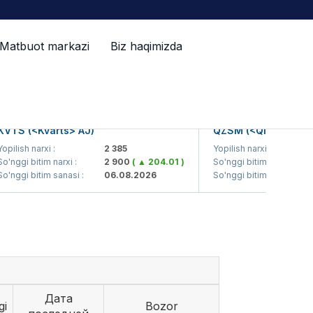
Matbuot markazi
Biz haqimizda
TS (<Kvarts> AJ)
QZSM (<Qizilqumseme
lish narxi :
2 385
Yopilish narxi :
1
nggi bitim narxi :
2 900
( ▲ 204.01 )
So'nggi bitim narxi :
nggi bitim sanasi :
06.08.2026
So'nggi bitim sanasi :
Дата
gi
Bozor