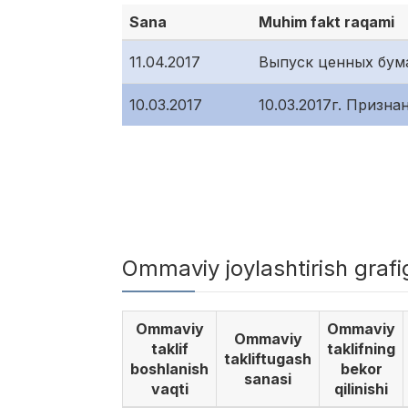
Sana
Muhim fakt raqami
11.04.2017
Выпуск ценных бумаг
10.03.2017
10.03.2017г. Призн
Ommaviy joylashtirish graf
Ommaviy
Ommaviy
Ommaviy
taklif
taklifning
takliftugash
boshlanish
bekor
sanasi
vaqti
qilinishi