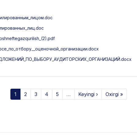
ффилированным_лицом.doc
илированных_лиц.doc
neftegazqurilish_(2).pdf
рсе_по_отбору__оценочной_организации.docx
ДЛОЖЕНИЙ_ПО_ВЫБОРУ_АУДИТОРСКИХ_ОРГАНИЗАЦИЙ.docx
1
2
3
4
5
…
Keyingi ›
Oxirgi »