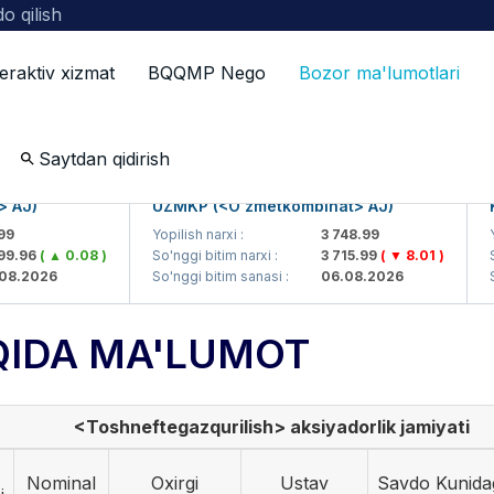
o qilish
teraktiv xizmat
BQQMP Nego
Bozor ma'lumotlari
ot
Saytdan qidirish
AJ)
UZMKP (<O'zmetkombinat> AJ)
KV
Yopilish narxi :
3 748.99
Yopi
.96
( ▲ 0.08 )
So'nggi bitim narxi :
3 715.99
( ▼ 8.01 )
So'
.2026
So'nggi bitim sanasi :
06.08.2026
So'
QIDA MA'LUMOT
<Toshneftegazqurilish> aksiyadorlik jamiyati
Nominal
Oxirgi
Ustav
Savdo Kunida