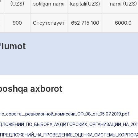
i
(UZS)
sotilgan narxi
kapitali(UZS)
narxi (UZS)
5
900
Отсутствует
652 715 100
6000.0
9
'lumot
 boshqa axborot
_совета__ревизионной_комиссии_СФ_08_от_05.07.2019.pdf
ЛОЖЕНИЙ_ПО_ВЫБОРУ_АУДИТОРСКИХ_ОРГАНИЗАЦИЙ_НА_2019
ПРЕДЛОЖЕНИЙ_НА_ПРОВЕДЕНИЕ_ОЦЕНКИ_СИСТЕМЫ_КОРПОРА