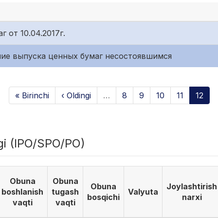
 от 10.04.2017г.
ание выпуска ценных бумаг несостоявшимся
« Birinchi
‹ Oldingi
…
8
9
10
11
12
igi (IPO/SPO/PO)
Obuna
Obuna
Obuna
Joylashtirish
boshlanish
tugash
Valyuta
bosqichi
narxi
vaqti
vaqti