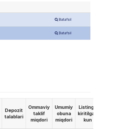
Batafsil
Batafsil
Ommaviy
Umumiy
Listinga
Depozit
taklif
obuna
kiritilgan
talablari
miqdori
miqdori
kun