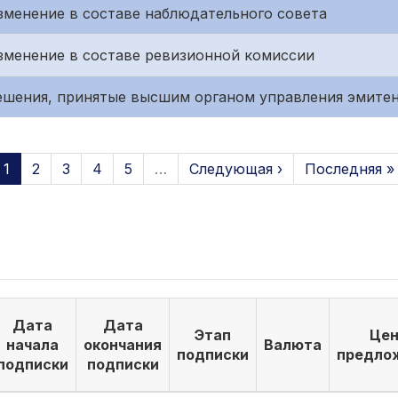
 Изменение в составе наблюдательного совета
 Изменение в составе ревизионной комиссии
 Решения, принятые высшим органом управления эмите
1
2
3
4
5
…
Следующая ›
Последняя »
Дата
Дата
Этап
Цен
начала
окончания
Валюта
подписки
предло
подписки
подписки