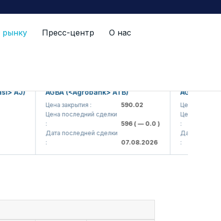
 рынку
Пресс-центр
О нас
> AJ)
AGBA (<Agrobank> ATB)
AGBAP (<Agro
Цена закрытия :
590.02
Цена закрытия :
Цена последний сделки
Цена последний
:
596
( — 0.0 )
:
Дата последней сделки
Дата последней
:
07.08.2026
: