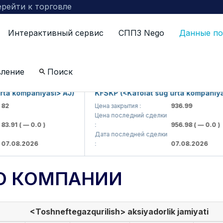
рейти к торговле
Интерактивный сервис
СППЗ Nego
Данные по
вление
Поиск
a kompaniyasi> AJ)
KFSKP (<Kafolat sug'urta kompaniyasi
Цена закрытия :
936.99
Цена последний сделки
.91
( — 0.0 )
:
956.98
( — 0.0 )
Дата последней сделки
.08.2026
:
07.08.2026
О КОМПАНИИ
<Toshneftegazqurilish> aksiyadorlik jamiyati