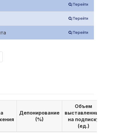
Перейти
Перейти
нта
Перейти
Объем
Объем
а
Депонирование
выставленных
выкуплен
жения
(%)
на подписку
по подпи
(ед.)
(ед.)