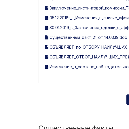
Закллючение_листинговой_комиссии_Tosh
05.12.2018г_-_Изменения_в_списке_афф
30.01.2019_г._Заключение_сделки_с_а
Существенный_факт_21_от_14.03.19.doc
ОБЪЯВЛЯЕТ_по_ОТБОРУ_НАИЛУЧШИХ_
ОБЪЯВЛЯЕТ_ОТБОР_НАИЛУЧШИХ_ПРЕД
Изменение_в_составе_наблюдательного
Существенные факты