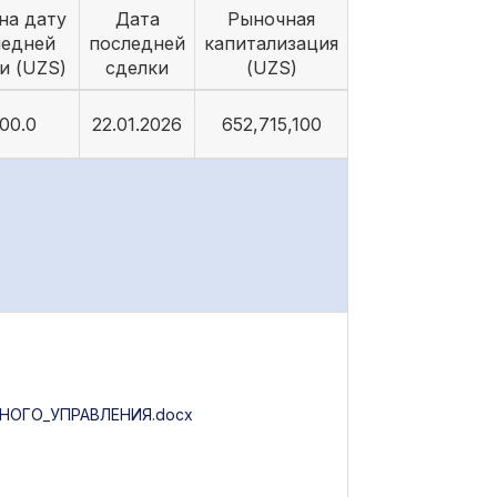
на дату
Дата
Рыночная
ледней
последней
капитализация
и (UZS)
сделки
(UZS)
00.0
22.01.2026
652,715,100
ОГО_УПРАВЛЕНИЯ.docx