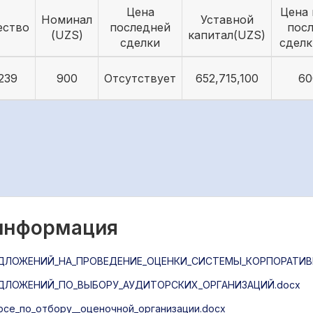
Цена
Цена 
Номинал
Уставной
ество
последней
пос
(UZS)
капитал(UZS)
сделки
сделк
239
900
Отсутствует
652,715,100
60
 информация
ЛОЖЕНИЙ_НА_ПРОВЕДЕНИЕ_ОЦЕНКИ_СИСТЕМЫ_КОРПОРАТИВН
ДЛОЖЕНИЙ_ПО_ВЫБОРУ_АУДИТОРСКИХ_ОРГАНИЗАЦИЙ.docx
рсе_по_отбору__оценочной_организации.docx