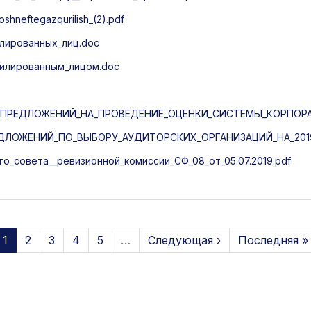
neftegazqurilish_(2).pdf
илированных_лиц.doc
ффилированным_лицом.doc
ПРЕДЛОЖЕНИЙ_НА_ПРОВЕДЕНИЕ_ОЦЕНКИ_СИСТЕМЫ_КОРПОРА
ЛОЖЕНИЙ_ПО_ВЫБОРУ_АУДИТОРСКИХ_ОРГАНИЗАЦИЙ_НА_2019
_совета__ревизионной_комиссии_СФ_08_от_05.07.2019.pdf
1
2
3
4
5
…
Следующая ›
Последняя »