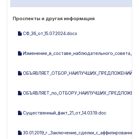
Проспекты и другая информация
СФ_36_от_15.07.2024.docx
Изменение_в_составе_наблюдательного_совета__рев
ОБЪЯВЛЯЕТ_ОТБОР_НАИЛУЧШИХ_ПРЕДЛОЖЕНИЙ_ПО_
ОБЪЯВЛЯЕТ_по_ОТБОРУ_НАИЛУЧШИХ_ПРЕДЛОЖЕНИ
Существенный_факт_21_от_14.03.19.doc
30.01.2019_г._Заключение_сделки_с_аффилированным