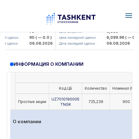
Togg
navig
amkorbank> ATB)
UZMK (<O'zmetkombinat> AJ)
79
6,099
 :
Цена закрытия :
90
( — 0.0 )
6,099.96
( — 0.0 )
ий сделки :
Цена последний сделки :
06.08.2026
06.08.2026
й сделки :
Дата последней сделки :
ИНФОРМАЦИЯ О КОМПАНИИ
Код ЦБ
Количество
Номинал (UZS
UZ7010190005
Простые акции
725,239
900
TNGK
О компании