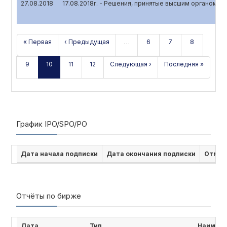
27.08.2018
17.08.2018г. - Решения, принятые высшим органом у
« Первая
‹ Предыдущая
…
6
7
8
9
10
11
12
Следующая ›
Последняя »
График IPO/SPO/PO
Дата начала подписки
Дата окончания подписки
Отмен
Отчёты по бирже
Дата
Тип
Наимено