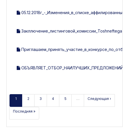
05.12.2018г_-_Изменения_в_списке_аффилированных_л
Закллючение_листинговой_комиссии_Toshneftegazquril
Приглашаем_принять_участие_в_конкурсе_по_отбору
ОБЪЯВЛЯЕТ_ОТБОР_НАИЛУЧШИХ_ПРЕДЛОЖЕНИЙ_ПО
1
2
3
4
5
…
Следующая ›
Последняя »