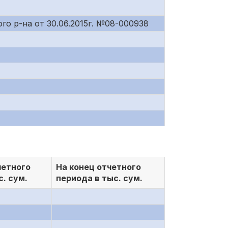
го р-на от 30.06.2015г. №08-000938
четного
На конец отчетного
с. сум.
периода в тыс. сум.