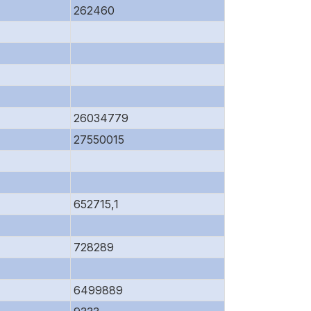
262460
26034779
27550015
652715,1
728289
6499889