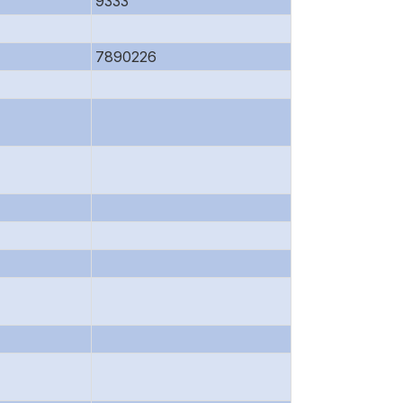
9333
7890226