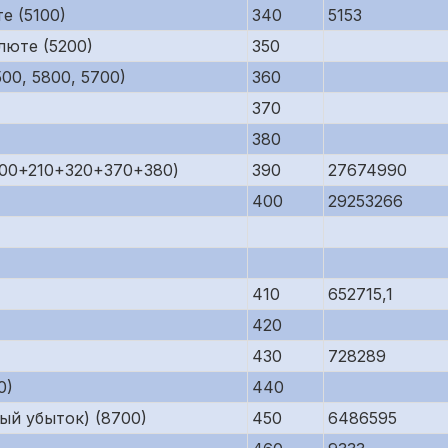
е (5100)
340
5153
люте (5200)
350
00, 5800, 5700)
360
370
380
200+210+320+370+380)
390
27674990
400
29253266
410
652715,1
420
430
728289
0)
440
ый убыток) (8700)
450
6486595