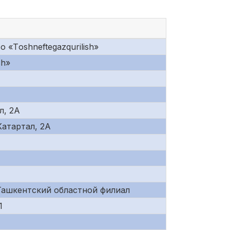
«Tоshneftеgazqurilish»
sh»
л, 2А
 Катартал, 2А
Ташкентский областной филиал
1