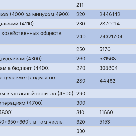
211
ков (4000 за минусом 4900)
220
2446142
елений (4110)
230
2870014
 хозяйственных обществ
240
24321704
250
5176
рядчикам (4300)
260
531568
ам а бюджет (4400)
270
308804
е целевые фонды и по
280
44482
м в уставный капитал (4600)
290
операциям (4700)
300
4800)
310
11660
0+350+360), в том числе:
320
5153
330