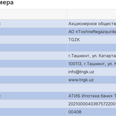
мера
:
Акционерное общество 
АО «Tоshneftеgazqurili
TGZK
г.Ташкент, ул. Катарта
100113, г.Ташкент, ул.
info@tngk.uz
www.tngk.uz
:
АТИБ Ипотека банк» 
2021000040397572200
00408