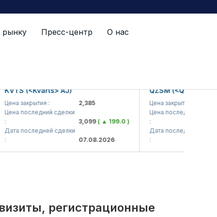
 рынку
Пресс-центр
О нас
й список
S (<Kvarts> AJ)
QZSM (<Qizilqumsement
а закрытия :
2,385
Цена закрытия :
1,
а последний сделки
Цена последний сделки
3,099
( ▲ 199.0 )
:
1,
а последней сделки
Дата последней сделки
07.08.2026
:
07
квизиты, регистрационные