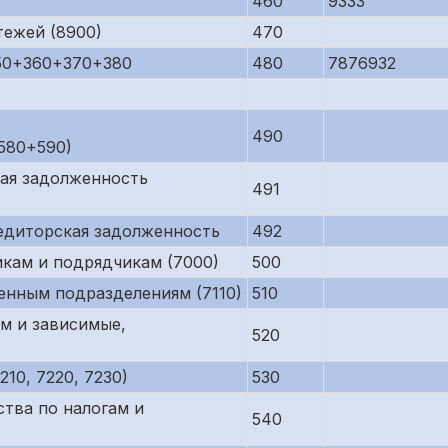
460
9333
тежей (8900)
470
50+360+370+380
480
7876932
490
580+590)
кая задолженность
491
редиторская задолженность
492
кам и подрядчикам (7000)
500
енным подразделениям (7110)
510
м и зависимые,
520
10, 7220, 7230)
530
тва по налогам и
540