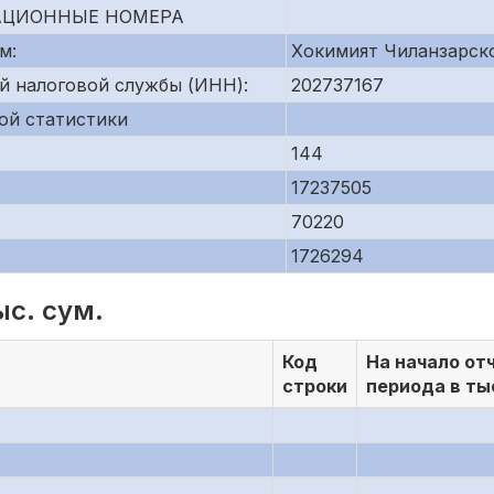
АЦИОННЫЕ НОМЕРА
м:
Хокимият Чиланзарско
й налоговой службы (ИНН):
202737167
ой статистики
144
17237505
70220
1726294
ыс. сум.
Код
На начало от
строки
периода в ты