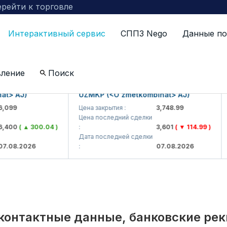
рейти к торговле
Интерактивный сервис
СППЗ Nego
Данные по
по компаниям включенных в биржевой котировальны
вление
Поиск
AJ)
UZMKP (<O'zmetkombinat> AJ)
KVT
9
Цена закрытия :
3,748.99
Цен
Цена последний сделки
Цен
0
( ▲ 300.04 )
:
3,601
( ▼ 114.99 )
:
Дата последней сделки
Дат
8.2026
:
07.08.2026
:
контактные данные, банковские ре