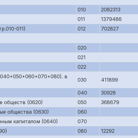
010
2082313
011
1379486
р.010-011)
012
702827
020
021
022
р.040+050+060+070+080). в
030
411899
040
30928
е обществ (0620)
050
368679
ые общества (0630)
060
нным капиталом (0640)
070
90)
080
12292