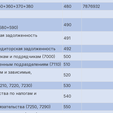
50+360+370+380
480
7876932
490
580+590)
кая задолженность
491
редиторская задолженность
492
кам и подрядчикам (7000)
500
енным подразделениям (7110)
510
м и зависимые,
520
10, 7220, 7230)
530
тва по налогам и
540
зательства (7250, 7290)
550