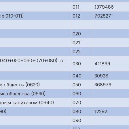
011
1379486
р.010-011)
012
702827
020
021
022
р.040+050+060+070+080). в
030
411899
040
30928
е обществ (0620)
050
368679
ые общества (0630)
060
нным капиталом (0640)
070
90)
080
12292
090