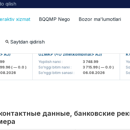
o qilish
teraktiv xizmat
BQQMP Nego
Bozor ma'lumotlari
nidan axborotni oshkor qilish
Saytdan qidirish
)
UZMKP (<O'zmetkombinat> AJ)
KVTS (
Yopilish narxi :
3 748.99
Yopilish 
6
( — 0.0 )
So'nggi bitim narxi :
3 715.99
( — 0.0 )
So'nggi 
026
So'nggi bitim sanasi :
06.08.2026
So'nggi 
контактные данные, банковские ре
мера