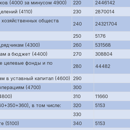
ков (4000 за минусом 4900)
220
2446142
елений (4110)
230
2870014
 хозяйственных обществ
240
24321704
250
5176
рядчикам (4300)
260
531568
ам а бюджет (4400)
270
308804
е целевые фонды и по
280
44482
м в уставный капитал (4600)
290
операциям (4700)
300
4800)
310
11660
0+350+360), в том числе:
320
5153
330
е (5100)
340
5153