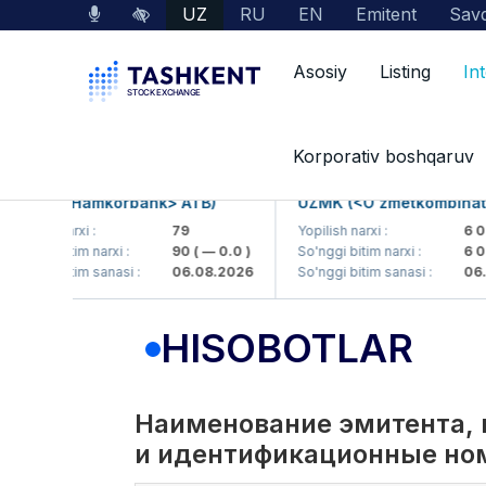
UZ
RU
EN
Emitent
Savd
Asosiy
Listing
In
Interactive Services
Listing kompaniyalari tomo
Korporativ boshqaruv
B (<Hamkorbank> ATB)
UZMK (<O'zmetkombinat> AJ
ish narxi :
79
Yopilish narxi :
6 099
gi bitim narxi :
90
( — 0.0 )
So'nggi bitim narxi :
6 099.9
ggi bitim sanasi :
06.08.2026
So'nggi bitim sanasi :
06.08.2
HISOBOTLAR
Наименование эмитента, 
и идентификационные но