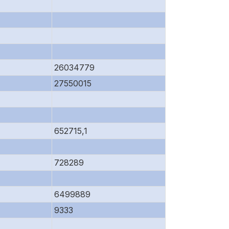
26034779
27550015
652715,1
728289
6499889
9333