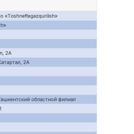
«Tоshneftеgazqurilish»
sh»
л, 2А
 Катартал, 2А
Ташкентский областной филиал
1