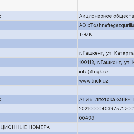
:
Акционерное общество 
АО «Tоshneftеgazqurili
TGZK
г.Ташкент, ул. Катарта
100113, г.Ташкент, ул.
info@tngk.uz
www.tngk.uz
:
АТИБ Ипотека банк» 
2021000040397572200
00408
АЦИОННЫЕ НОМЕРА