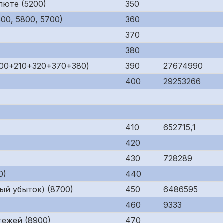
люте (5200)
350
00, 5800, 5700)
360
370
380
200+210+320+370+380)
390
27674990
400
29253266
410
652715,1
420
430
728289
0)
440
ый убыток) (8700)
450
6486595
460
9333
тежей (8900)
470