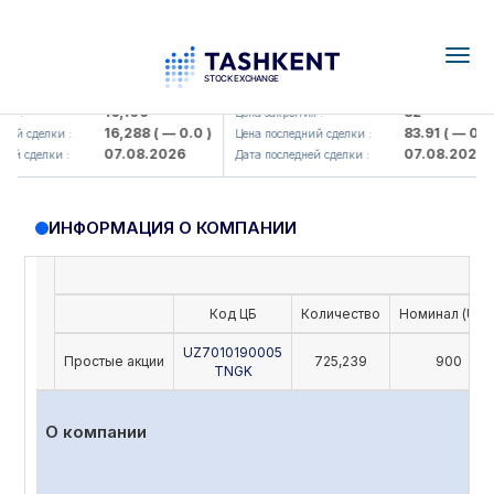
Togg
navig
Olmaliq KMK> AJ)
KFSK (<Kafolat sug'urta kompaniy
16,100
82
 :
Цена закрытия :
16,288
( — 0.0 )
83.91
( — 0.0 )
ий сделки :
Цена последний сделки :
07.08.2026
07.08.2026
й сделки :
Дата последней сделки :
ИНФОРМАЦИЯ О КОМПАНИИ
Код ЦБ
Количество
Номинал (UZS
UZ7010190005
Простые акции
725,239
900
TNGK
О компании