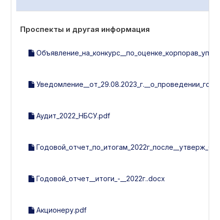
Проспекты и другая информация
Объявление_на_конкурс__по_оценке_корпорав_управл_
Уведомление__от_29.08.2023_г.__о_проведении_год
Аудит_2022_НБСУ.pdf
Годовой_отчет_по_итогам_2022г_после__утверж_ОСА
Годовой_отчет__итоги_-__2022г..docx
Акционеру.pdf