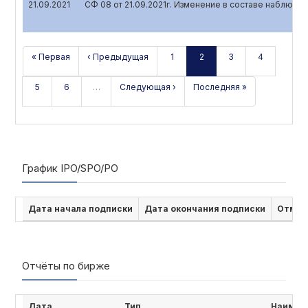
21.09.2021
СФ 08 от 21.09.2021г. Изменение в составе наблюда
« Первая
‹ Предыдущая
1
2
3
4
5
6
…
Следующая ›
Последняя »
График IPO/SPO/PO
Дата начала подписки
Дата окончания подписки
Отмен
Отчёты по бирже
Дата
Тип
Наимен