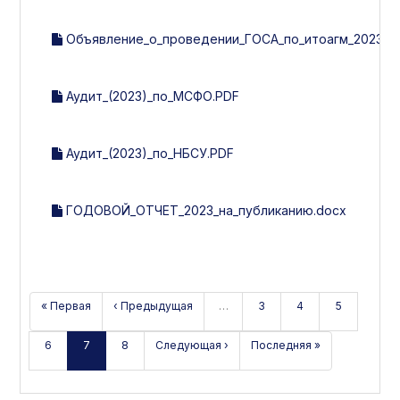
Объявление_о_проведении_ГОСА_по_итоагм_2023.d
Аудит_(2023)_по_МСФО.PDF
Аудит_(2023)_по_НБСУ.PDF
ГОДОВОЙ_ОТЧЕТ_2023_на_публиканию.docx
« Первая
‹ Предыдущая
…
3
4
5
6
7
8
Следующая ›
Последняя »