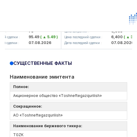
amkorbank> ATB)
UZMK (<O'zmetkombinat> AJ)
79
6,099
:
Цена закрытия :
95.49
( ▲ 5.49 )
6,400
( ▲ 300.0
й сделки :
Цена последний сделки :
07.08.2026
07.08.2026
 сделки :
Дата последней сделки :
СУЩЕСТВЕННЫЕ ФАКТЫ
Наименование эмитента
Полное:
Акционерное общество «Tоshneftеgazqurilish»
Сокращенное:
АО «Tоshneftеgazqurilish»
Наименование биржевого тикера:
TGZK