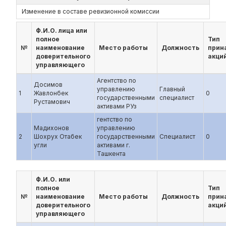
Изменение в составе ревизионной комиссии
Ф.И.О. лица или
полное
Тип
№
наименование
Место работы
Должность
прин
доверительного
акци
управляющего
Агентство по
Досимов
управлению
Главный
1
Жавлонбек
0
государственными
специалист
Рустамович
активами РУз
гентство по
Мадихонов
управлению
2
Шохрух Отабек
государственными
Специалист
0
угли
активами г.
Ташкента
Ф.И.О. или
полное
Тип
№
наименование
Место работы
Должность
прин
доверительного
акци
управляющего