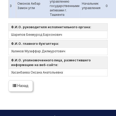
управлению
Омонов Акбар
Начальник
3
государственными
0
Замон угли
управления
активами г.
Ташкента
Ф.И.О. руководителя исполнительного органа:
Шарипов Бекмурод Бархонович
Ф.И.О. главного бухгалтера:
Халиков Музаффар Дилмуротович
Ф.И.О. уполномоченного лица, разместившего
информацию на веб-сайте:
Хасанбаева Оксана Анатольевна
Назад