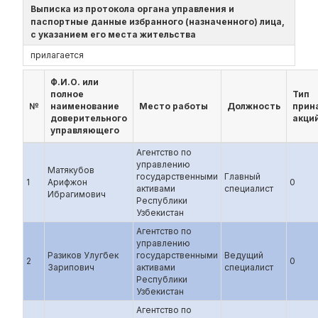
Выписка из протокола органа управления и
паспортные данные избранного (назначенного) лица,
с указанием его места жительства
прилагается
Ф.И.О. или
полное
Тип
№
наименование
Место работы
Должность
прин
доверительного
акци
управляющего
Агентство по
управлению
Матякубов
государственными
Главный
1
Арифжон
0
активами
специалист
Ибрагимович
Республики
Узбекистан
Агентство по
управлению
Разиков Улугбек
государственными
Ведущий
2
0
Зарипович
активами
специалист
Республики
Узбекистан
Агентство по