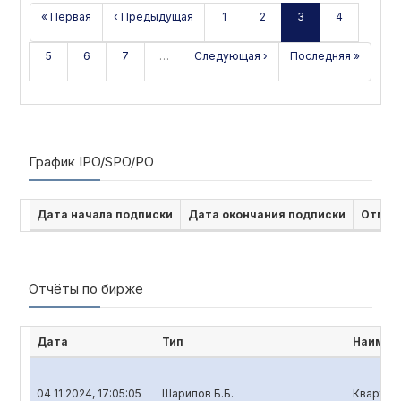
« Первая
‹ Предыдущая
1
2
3
4
5
6
7
…
Следующая ›
Последняя »
График IPO/SPO/PO
Дата начала подписки
Дата окончания подписки
Отмен
Отчёты по бирже
Дата
Тип
Наимен
04 11 2024, 17:05:05
Шарипов Б.Б.
Кварталь