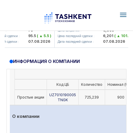
Togg
navig
amkorbank> ATB)
UZMK (<O'zmetkombinat> AJ)
79
6,099
я :
Цена закрытия :
95.5
( ▲ 5.5 )
6,201
( ▲ 101.04 
ий сделки :
Цена последний сделки :
07.08.2026
07.08.2026
ей сделки :
Дата последней сделки :
ИНФОРМАЦИЯ О КОМПАНИИ
Код ЦБ
Количество
Номинал (UZS
UZ7010190005
Простые акции
725,239
900
TNGK
О компании