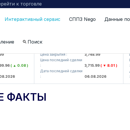
рейти к торговле
Интерактивный сервис
СППЗ Nego
Данные по
вление
Поиск
J)
UZMKP (<O'zmetkombinat> AJ)
KVT
Цена закрытия :
3,748.99
Цен
Цена последний сделки
Цен
96
( ▲ 0.08 )
:
3,715.99
( ▼ 8.01 )
:
Дата последней сделки
Дат
2026
:
06.08.2026
:
Е ФАКТЫ