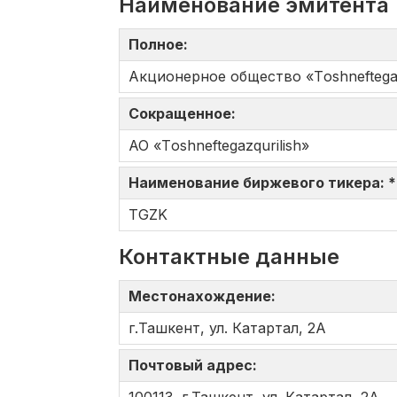
Наименование эмитента
Полное:
Акционерное общество «Tоshneftеgaz
Сокращенное:
АО «Tоshneftеgazqurilish»
Наименование биржевого тикера: 
TGZK
Контактные данные
Местонахождение:
г.Ташкент, ул. Катартал, 2А
Почтовый адрес: