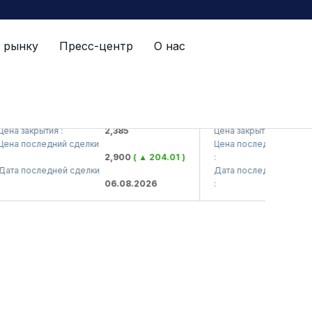
 рынку
Пресс-центр
О нас
S (<Kvarts> AJ)
QZSM (<Qizilqumsemen
а закрытия :
2,385
Цена закрытия :
1
а последний сделки
Цена последний сделки
2,900
( ▲ 204.01 )
:
1
а последней сделки
Дата последней сделки
06.08.2026
:
0