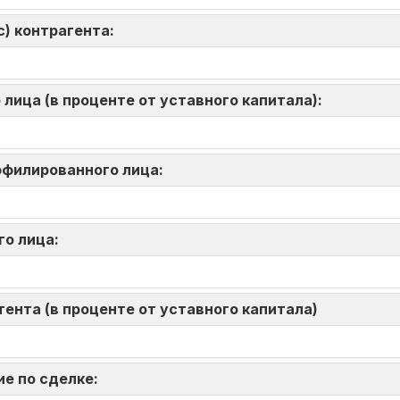
) контрагента:
лица (в проценте от уставного капитала):
аффилированного лица:
го лица:
ента (в проценте от уставного капитала)
ие по сделке: