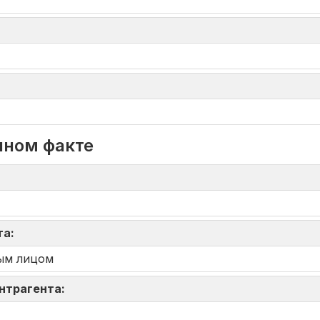
нном факте
та:
ым лицом
онтрагента: