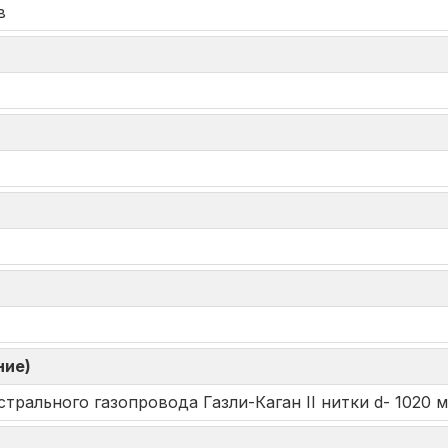
в
ние)
трального газопровода Газли-Каган II нитки d- 1020 м