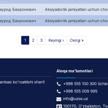
мурод Бахронович
Aksiyadorlik jamiyatlari uchun cho
мурод Бахронович
Aksiyadorlik jamiyatlari uchun cho
1
2
3
Keyingi ›
Oxirgi »
Aloqa ma'lumotlari
asi ko'rsatilishi shart!
+998 555 100 300 (ichki
+998 555 009 995
info@uzse.uz
100170, O'zbekiston, T