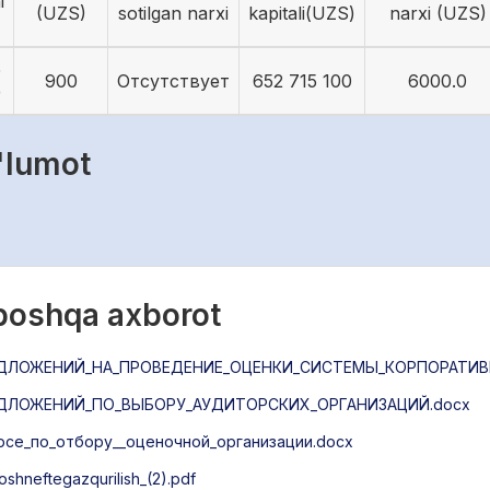
i
(UZS)
sotilgan narxi
kapitali(UZS)
narxi (UZS)
5
900
Отсутствует
652 715 100
6000.0
9
'lumot
 boshqa axborot
ЛОЖЕНИЙ_НА_ПРОВЕДЕНИЕ_ОЦЕНКИ_СИСТЕМЫ_КОРПОРАТИВН
ДЛОЖЕНИЙ_ПО_ВЫБОРУ_АУДИТОРСКИХ_ОРГАНИЗАЦИЙ.docx
рсе_по_отбору__оценочной_организации.docx
neftegazqurilish_(2).pdf