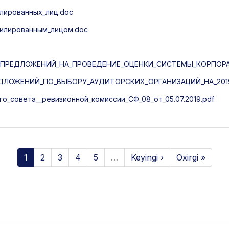
илированных_лиц.doc
ффилированным_лицом.doc
ПРЕДЛОЖЕНИЙ_НА_ПРОВЕДЕНИЕ_ОЦЕНКИ_СИСТЕМЫ_КОРПОРА
ЛОЖЕНИЙ_ПО_ВЫБОРУ_АУДИТОРСКИХ_ОРГАНИЗАЦИЙ_НА_2019
_совета__ревизионной_комиссии_СФ_08_от_05.07.2019.pdf
1
2
3
4
5
…
Keyingi ›
Oxirgi »