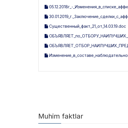
05.12.2018г_-_Изменения_в_списке_афф
30.01.2019_г._Заключение_сделки_с_а
Существенный_факт_21_от_14.03.19.doc
ОБЪЯВЛЯЕТ_по_ОТБОРУ_НАИЛУЧШИХ_
ОБЪЯВЛЯЕТ_ОТБОР_НАИЛУЧШИХ_ПРЕД
Изменение_в_составе_наблюдательного
Muhim faktlar