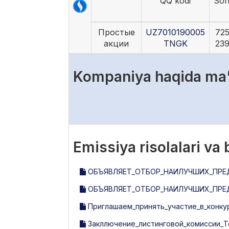
QQ kodi
Son
Простые
UZ7010190005
72
акции
TNGK
23
Kompaniya haqida ma
Emissiya risolalari va
ОБЪЯВЛЯЕТ_ОТБОР_НАИЛУЧШИХ_ПРЕД
ОБЪЯВЛЯЕТ_ОТБОР_НАИЛУЧШИХ_ПРЕ
Приглашаем_принять_участие_в_конку
Закллючение_листинговой_комиссии_Tosh