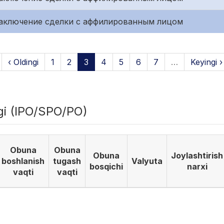
. Заключение сделки с аффилированным лицом
‹ Oldingi
1
2
3
4
5
6
7
…
Keyingi ›
igi (IPO/SPO/PO)
Obuna
Obuna
Obuna
Joylashtirish
boshlanish
tugash
Valyuta
bosqichi
narxi
vaqti
vaqti