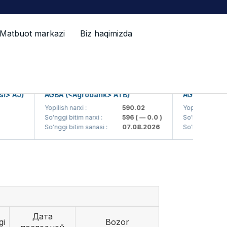
Matbuot markazi
Biz haqimizda
 AJ)
AGBA (<Agrobank> ATB)
AGBAP (<Agrob
Yopilish narxi :
590.02
Yopilish narxi :
So'nggi bitim narxi :
596
( — 0.0 )
So'nggi bitim narxi 
So'nggi bitim sanasi :
07.08.2026
So'nggi bitim sanas
Дата
gi
Bozor