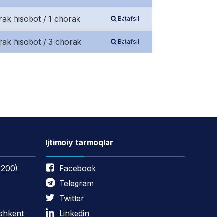
rak hisobot / 1 chorak
Batafsil
rak hisobot / 3 chorak
Batafsil
Ijtimoiy tarmoqlar
:200)
Facebook
Telegram
Twitter
oshkent
Linkedin