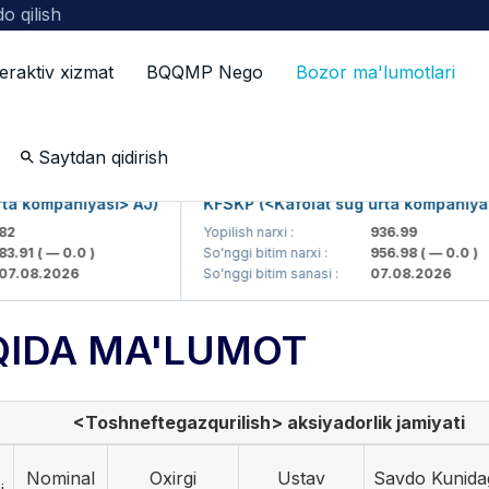
o qilish
teraktiv xizmat
BQQMP Nego
Bozor ma'lumotlari
ot
Saytdan qidirish
 kompaniyasi> AJ)
KFSKP (<Kafolat sug'urta kompaniyasi>
Yopilish narxi :
936.99
91
( — 0.0 )
So'nggi bitim narxi :
956.98
( — 0.0 )
08.2026
So'nggi bitim sanasi :
07.08.2026
QIDA MA'LUMOT
<Toshneftegazqurilish> aksiyadorlik jamiyati
Nominal
Oxirgi
Ustav
Savdo Kunida