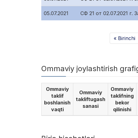
05.07.2021
СФ 21 от 02.07.2021 г
« Birinchi
Ommaviy joylashtirish graf
Ommaviy
Ommaviy
Ommaviy
taklif
taklifning
takliftugash
boshlanish
bekor
sanasi
vaqti
qilinishi