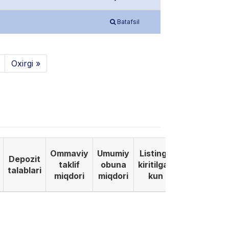
Batafsil
Oxirgi »
Ommaviy
Umumiy
Listinga
Depozit
taklif
obuna
kiritilgan
talablari
miqdori
miqdori
kun