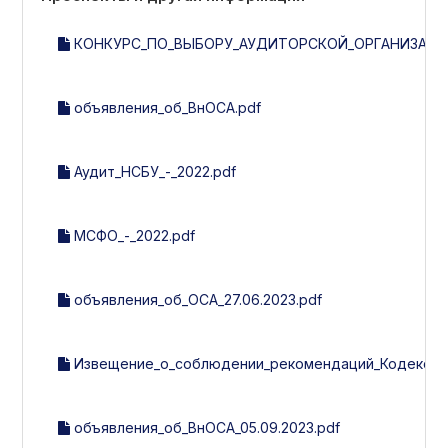
КОНКУРС_ПО_ВЫБОРУ_АУДИТОРСКОЙ_ОРГАНИЗАЦИИ_
объявления_об_ВнОСА.pdf
Аудит_НСБУ_-_2022.pdf
МСФО_-_2022.pdf
объявления_об_ОСА_27.06.2023.pdf
Извещение_о_соблюдении_рекомендаций_Кодекса_к
объявления_об_ВнОСА_05.09.2023.pdf