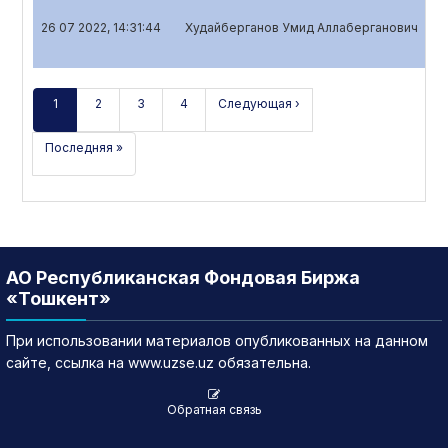
26 07 2022, 14:31:44
Худайберганов Умид Аллаберганович
Кв
1
2
3
4
Следующая ›
Последняя »
АО Республиканская Фондовая Биржа
«Тошкент»
При использовании материалов опубликованных на данном
сайте, ссылка на www.uzse.uz обязательна.
Обратная связь