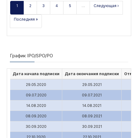
1
2
3
4
5
…
Следующая ›
Последняя »
График IPO/SPO/PO
Дата начала подписки
Дата окончания подписки
Отмен
29.05.2020
29.05.2021
09.07.2020
09.07.2021
14.08.2020
14.08.2021
08.09.2020
08.09.2021
30.09.2020
30.09.2021
22.10.2020
22.10.2021