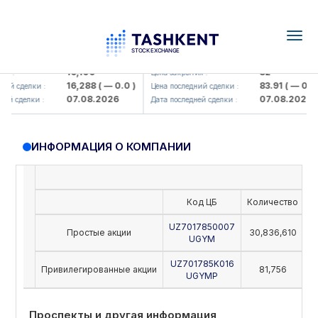
Togg
navig
Olmaliq KMK> AJ)
KFSK (<Kafolat sug'urta kompaniy
16,100
82
 :
Цена закрытия :
16,288
( — 0.0 )
83.91
( — 0.0 )
й сделки :
Цена последний сделки :
07.08.2026
07.08.2026
й сделки :
Дата последней сделки :
ИНФОРМАЦИЯ О КОМПАНИИ
Код ЦБ
Количество
Н
UZ7017850007
Простые акции
30,836,610
UGYM
UZ701785K016
Привилегированные акции
81,756
UGYMP
Проспекты и другая информация