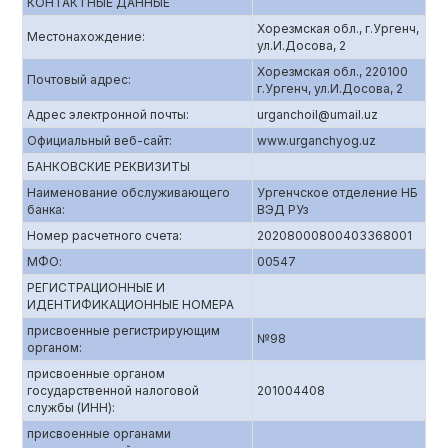
КОНТАКТНЫЕ ДАННЫЕ
Хорезмская обл., г.Ургенч,
Местонахождение:
ул.И.Досова, 2
Хорезмская обл., 220100
Почтовый адрес:
г.Ургенч, ул.И.Досова, 2
Адрес электронной почты:
urganchoil@umail.uz
Официальный веб-сайт:
www.urganchyog.uz
БАНКОВСКИЕ РЕКВИЗИТЫ
Наименование обслуживающего
Ургенчское отделение НБ
банка:
ВЭД РУз
Номер расчетного счета:
20208000800403368001
МФО:
00547
РЕГИСТРАЦИОННЫЕ И
ИДЕНТИФИКАЦИОННЫЕ НОМЕРА
присвоенные регистрирующим
№98
органом:
присвоенные органом
государственной налоговой
201004408
службы (ИНН):
присвоенные органами