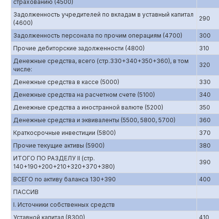
страхованию (4500)
Задолженность учредителей по вкладам в уставный капитал
290
(4600)
Задолженность персонала по прочим операциям (4700)
300
Прочие дебиторские задолженности (4800)
310
Денежные средства, всего (стр.330+340+350+360), в том
320
числе:
Денежные средства в кассе (5000)
330
Денежные средства на расчетном счете (5100)
340
Денежные средства а иностранной валюте (5200)
350
Денежные средства и эквиваленты (5500, 5800, 5700)
360
Краткосрочные инвестиции (5800)
370
Прочие текущие активы (5900)
380
ИТОГО ПО РАЗДЕЛУ II (стр.
390
140+190+200+210+320+370+380)
ВСЕГО по активу баланса 130+390
400
ПАССИВ
I. Источники собственных средств
Уставной капитал (8300)
410