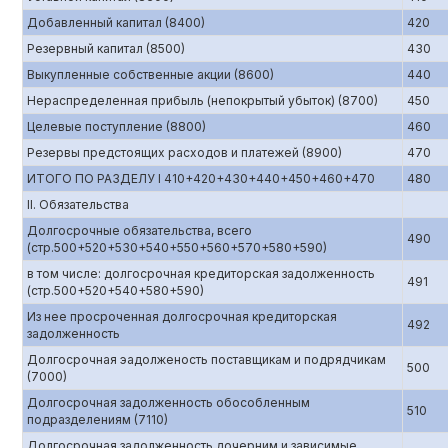
Добавленный капитал (8400)
420
Резервный капитал (8500)
430
Выкупленные собственные акции (8600)
440
Нераспределенная прибыль (непокрытый убыток) (8700)
450
Целевые поступление (8800)
460
Резервы предстоящих расходов и платежей (8900)
470
ИТОГО ПО РАЗДЕЛУ I 410+420+430+440+450+460+470
480
II. Обязательства
Долгосрочные обязательства, всего
490
(стр.500+520+530+540+550+560+570+580+590)
в том числе: долгосрочная кредиторская задолженность
491
(стр.500+520+540+580+590)
Из нее просроченная долгосрочная кредиторская
492
задолженность
Долгосрочная эадолженость поставщикам и подрядчикам
500
(7000)
Долгосрочная задолженность обособленным
510
подразделениям (7110)
Долгосрочная задолженность дочерним и зависимые,