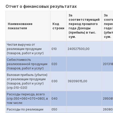
Отчет о финансовых результатах
За
За
соответствующий
соот
Наименование
Код
период прошлого
пери
показателя
строки
года Доходы
года
(прибыль) в тыс.
(убыт
сум.
сум.
Чистая выручка от
реализации продукции
010
240527500,00
(товаров, работ и услуг)
Себестоимость
реализованной продукции
020
20131
(товаров, работ и услуг)
Валовая прибыль (убыток)
от реализации продукции
030
39209015,00
(товаров, работ и услуг)
(стр.010-020)
Расходы периода, всего
(стр.050+060+070+080), в
040
29508
том числе:
Расходы по реализации
050
26080