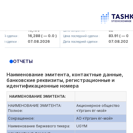
maliq KMK> AJ)
KFSK (<Kafolat sug'urta kompaniyasi
16,100
82
Цена закрытия :
16,288
( — 0.0 )
83.91
( — 0.0 )
делки :
Цена последний сделки :
07.08.2026
07.08.2026
делки :
Дата последней сделки :
ОТЧЕТЫ
Наименование эмитента, контактные данные,
банковские реквизиты, регистрационные и
идентификационные номера
НАИМЕНОВАНИЕ ЭМИТЕНТА:
НАИМЕНОВАНИЕ ЭМИТЕНТА:
Акционерное общество
Полное:
«Урганч ёг-мой»
Сокращенное:
АО «Урганч ёг-мой»
Наименование биржевого тикера:
UGYM