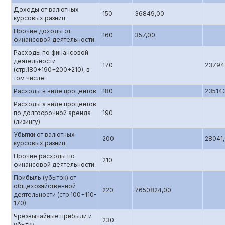
Доходы от валютных
150
36849,00
курсовых разниц
Прочие доходы от
160
357,00
финансовой деятельности
Расходы по финансовой
деятельности
170
23794
(стр.180+190+200+210), в
том числе:
Расходы в виде процентов
180
23514
Расходы а виде процентов
по долгосрочной аренда
190
(лизингу)
Убытки от валютных
200
28041
курсовых разниц
Прочие расходы по
210
финансовой деятельности
Прибыль (убыток) от
общехозяйственной
220
7650824,00
деятельности (стр.100+110-
170)
Чрезвычайные прибыли и
230
убытки