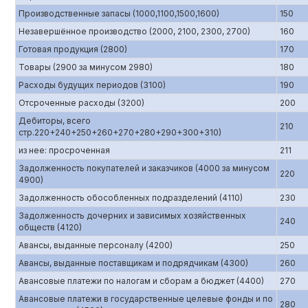
Производственные запасы (1000,1100,1500,1600)
150
Незавершённое производство (2000, 2100, 2300, 2700)
160
Готовая продукция (2800)
170
Товары (2900 за минусом 2980)
180
Расходы будущих периодов (3100)
190
Отсроченные расходы (3200)
200
Дебиторы, всего
210
стр.220+240+250+260+270+280+290+300+310)
из нее: просроченная
211
Задолженность покупателей и заказчиков (4000 за минусом
220
4900)
Задолженность обособленных подразделений (4110)
230
Задолженность дочерних и зависимых хозяйственных
240
обществ (4120)
Авансы, выданные персоналу (4200)
250
Авансы, выданные поставщикам и подрядчикам (4300)
260
Авансовые платежи по налогам и сборам а бюджет (4400)
270
Авансовые платежи в государственные целевые фонды и по
280