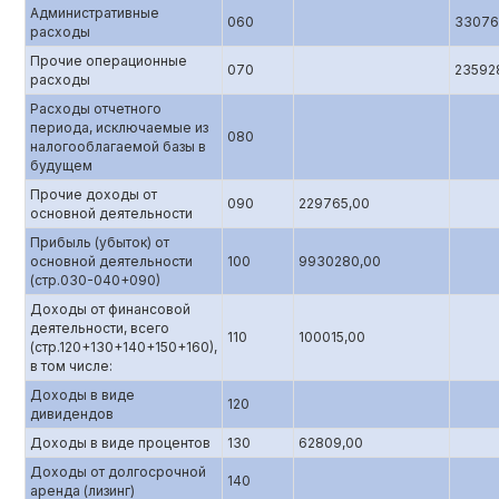
Административные
060
33076
расходы
Прочие операционные
070
23592
расходы
Расходы отчетного
периода, исключаемые из
080
налогооблагаемой базы в
будущем
Прочие доходы от
090
229765,00
основной деятельности
Прибыль (убыток) от
основной деятельности
100
9930280,00
(стр.0З0-040+090)
Доходы от финансовой
деятельности, всего
110
100015,00
(стр.120+130+140+150+160),
в том числе:
Доходы в виде
120
дивидендов
Доходы в виде процентов
130
62809,00
Доходы от долгосрочной
140
аренда (лизинг)