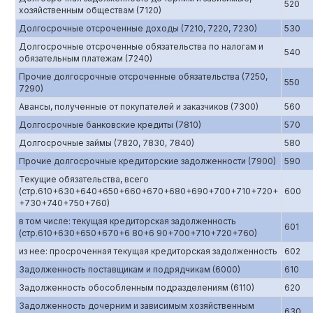
520
хозяйственным обществам (7120)
Долгосрочные отсроченные доходы (7210, 7220, 7230)
530
Долгосрочные отсроченные обязательства по налогам и
540
обязательным платежам (7240)
Прочие долгосрочные отсроченные обязательства (7250,
550
7290)
Авансы, полученные от покупателей и заказчиков (7300)
560
Долгосрочные банковские кредиты (7810)
570
Долгосрочные займы (7820, 7830, 7840)
580
Прочие долгосрочные кредиторские задолженности (7900)
590
Текущие обязательства, всего
(стр.610+630+640+650+660+670+680+690+700+710+720+
600
+730+740+750+760)
в том числе: текущая кредиторская задолженность
601
(стр.610+630+650+670+6 80+6 90+700+710+720+760)
из нее: просроченная текущая кредиторская задолженность
602
Задолженность поставщикам и подрядчикам (6000)
610
Задолженность обособленным подразделениям (6110)
620
Задолженность дочерним и зависимым хозяйственным
630