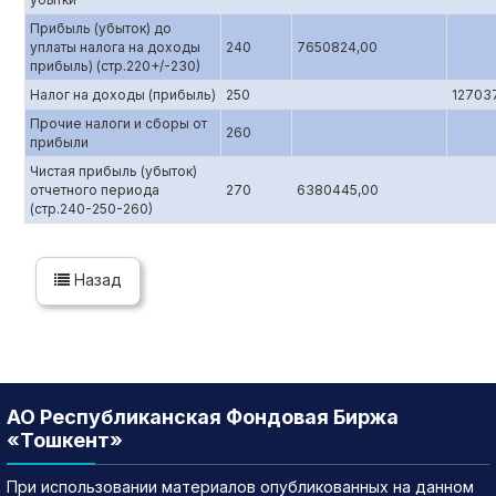
Прибыль (убыток) до
уплаты налога на доходы
240
7650824,00
прибыль) (стр.220+/-230)
Налог на доходы (прибыль)
250
12703
Прочие налоги и сборы от
260
прибыли
Чистая прибыль (убыток)
отчетного периода
270
6380445,00
(стр.240-250-260)
Назад
АО Республиканская Фондовая Биржа
«Тошкент»
При использовании материалов опубликованных на данном