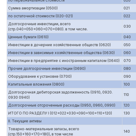
по первоначальной стоимости
020
Сумма амортизации (0500)
021
по остаточной стоимости (020-021)
022
Долгосрочные инвестиции, всего
030
(стр.040+050+060+070+080). в том числе.
Ценные бумаги (0610)
040
Инвестиции в дочерние хозяйственные обществ (0620)
050
Инвестиции в зависимые хозяйственные общества (0630)
060
Инвестиции в предприятие с иностранным капиталом (0640)
070
Прочие долгосрочные инвестиции (0690)
080
Оборудование к установке (0700)
090
Капитальные вложения (0800)
100
Долгосрочная дебиторская задолженность (0910, 0920.
110
0930 0940)
Долгосрочные отсроченные расходы (0950, 0960, 0990)
120
ИТОГО ПО РАЗДЕЛУ I (012+022+030+090+100+110+120)
130
II. Текущие активы
Товарно-материальные запасы, всего
140
(стр.150+160+170+180), в том числе