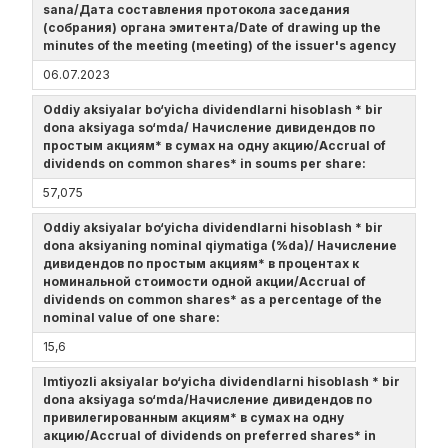
sana/Дата составления протокола заседания
(собрания) органа эмитента/Date of drawing up the
minutes of the meeting (meeting) of the issuer's agency
06.07.2023
Oddiy aksiyalar bo‘yicha dividendlarni hisoblash * bir
dona aksiyaga so‘mda/ Начисление дивидендов по
простым акциям* в сумах на одну акцию/Accrual of
dividends on common shares* in soums per share:
57,075
Oddiy aksiyalar bo‘yicha dividendlarni hisoblash * bir
dona aksiyaning nominal qiymatiga (%da)/ Начисление
дивидендов по простым акциям* в процентах к
номинальной стоимости одной акции/Accrual of
dividends on common shares* as a percentage of the
nominal value of one share:
15,6
Imtiyozli aksiyalar bo‘yicha dividendlarni hisoblash * bir
dona aksiyaga so‘mda/Начисление дивидендов по
привилегированным акциям* в сумах на одну
акцию/Accrual of dividends on preferred shares* in