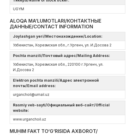
тикера/Name of stock ticker:
UGYM
ALOQA MA’LUMOTLARI/КОНТАКТНЫЕ
ДАННЫЕ/CONTACT INFORMATION
Joylashgan yeri/Местонахождение/Location:
Узбекистан, Хорезмская обл., г.Ургенч, ул. И.Досова 2
Pochta manzili/Почтовый адрес/Mailing Address:
Узбекистан, Хорезмская обл., 220100 г.Ургенч, ул.
И.Досова 2
Elektron pochta manzili/Адрес электронной
почты/Email address:
urganchoil@umail.uz
Rasmiy veb-sayti/Официальный веб-сайт/Official
website:
www.urganchoil.uz
MUHIM FAKT TO‘G‘RISIDA AXBOROT/