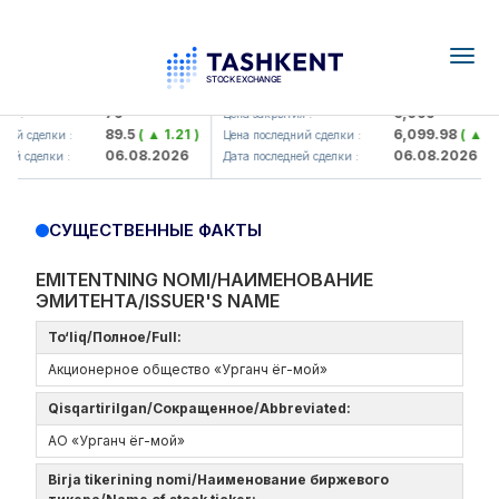
Togg
navig
amkorbank> ATB)
UZMK (<O'zmetkombinat> AJ)
79
6,099
я :
Цена закрытия :
89.5
( ▲ 1.21 )
6,099.98
( ▲ 0.1 
ий сделки :
Цена последний сделки :
06.08.2026
06.08.2026
й сделки :
Дата последней сделки :
СУЩЕСТВЕННЫЕ ФАКТЫ
EMITENTNING NOMI/НАИМЕНОВАНИЕ
ЭМИТЕНТА/ISSUER'S NAME
To‘liq/Полное/Full:
Акционерное общество «Урганч ёг-мой»
Qisqartirilgan/Сокращенное/Abbreviated:
АО «Урганч ёг-мой»
Birja tikerining nomi/Наименование биржевого