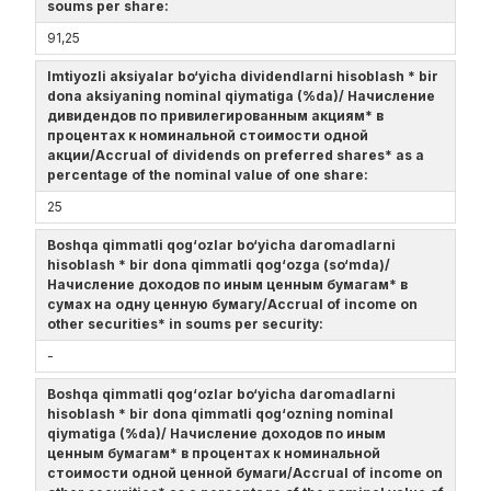
soums per share:
91,25
Imtiyozli aksiyalar bo‘yicha dividendlarni hisoblash * bir
dona aksiyaning nominal qiymatiga (%da)/ Начисление
дивидендов по привилегированным акциям* в
процентах к номинальной стоимости одной
акции/Accrual of dividends on preferred shares* as a
percentage of the nominal value of one share:
25
Boshqa qimmatli qog‘ozlar bo‘yicha daromadlarni
hisoblash * bir dona qimmatli qog‘ozga (so‘mda)/
Начисление доходов по иным ценным бумагам* в
сумах на одну ценную бумагу/Accrual of income on
other securities* in soums per security:
-
Boshqa qimmatli qog‘ozlar bo‘yicha daromadlarni
hisoblash * bir dona qimmatli qog‘ozning nominal
qiymatiga (%da)/ Начисление доходов по иным
ценным бумагам* в процентах к номинальной
стоимости одной ценной бумаги/Accrual of income on