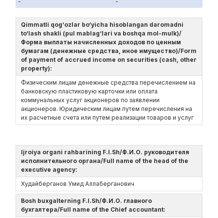
-
-
Qimmatli qog‘ozlar bo‘yicha hisoblangan daromadni
to‘lash shakli (pul mablag‘lari va boshqa mol-mulk)/
Форма выплаты начисленных доходов по ценным
бумагам (денежные средства, иное имущество)/Form
of payment of accrued income on securities (cash, other
property):
Физическим лицам денежные средства перечислением на
банковскую пластиковую карточки или оплата
коммунальных услуг акционеров по заявлении
акционеров. Юридическим лицам путем перечисления на
их расчетные счета или путем реализации товаров и услуг
Ijroiya organi rahbarining F.I.Sh/Ф.И.О. руководителя
исполнительного органа/Full name of the head of the
executive agency:
Худайберганов Умид Аллаберганович
Bosh buxgalterning F.I.Sh/Ф.И.О. главного
бухгалтера/Full name of the Chief accountant: