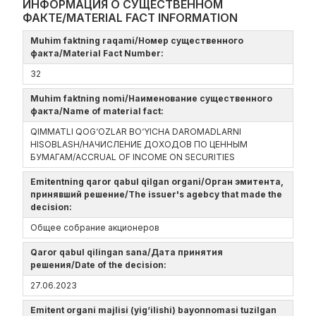
ИНФОРМАЦИЯ О СУЩЕСТВЕННОМ
ФАКТЕ/MATERIAL FACT INFORMATION
Muhim faktning raqami/Номер существенного
факта/Material Fact Number:
32
Muhim faktning nomi/Наименование существенного
факта/Name of material fact:
QIMMATLI QOG‘OZLAR BO‘YICHA DAROMADLARNI
HISOBLASH/НАЧИСЛЕНИЕ ДОХОДОВ ПО ЦЕННЫМ
БУМАГАМ/ACCRUAL OF INCOME ON SECURITIES
Emitentning qaror qabul qilgan organi/Орган эмитента,
принявший решение/The issuer's agebcy that made the
decision:
Общее собрание акционеров
Qaror qabul qilingan sana/Дата принятия
решения/Date of the decision:
27.06.2023
Emitent organi majlisi (yig‘ilishi) bayonnomasi tuzilgan