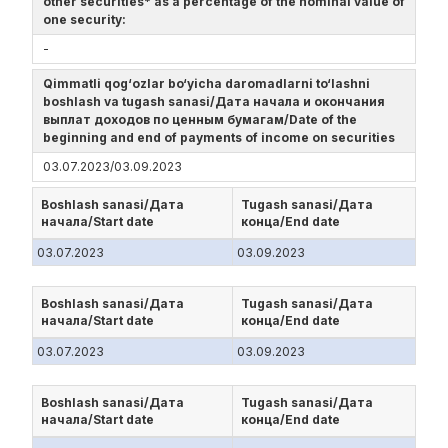
other securities* as a percentage of the nominal value of
one security:
-
Qimmatli qog‘ozlar bo‘yicha daromadlarni to‘lashni
boshlash va tugash sanasi/Дата начала и окончания
выплат доходов по ценным бумагам/Date of the
beginning and end of payments of income on securities
03.07.2023/03.09.2023
Boshlash sanasi/Дата
Tugash sanasi/Дата
начала/Start date
конца/End date
03.07.2023
03.09.2023
Boshlash sanasi/Дата
Tugash sanasi/Дата
начала/Start date
конца/End date
03.07.2023
03.09.2023
Boshlash sanasi/Дата
Tugash sanasi/Дата
начала/Start date
конца/End date