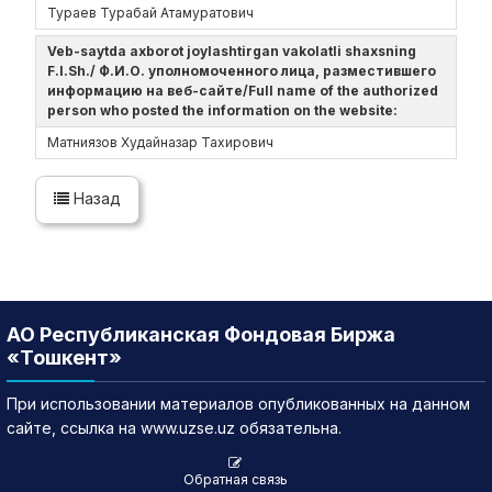
Тураев Турабай Атамуратович
Veb-saytda axborot joylashtirgan vakolatli shaxsning
F.I.Sh./ Ф.И.О. уполномоченного лица, разместившего
информацию на веб-сайте/Full name of the authorized
person who posted the information on the website:
Матниязов Худайназар Тахирович
Назад
АО Республиканская Фондовая Биржа
«Тошкент»
При использовании материалов опубликованных на данном
сайте, ссылка на www.uzse.uz обязательна.
Обратная связь