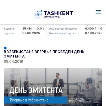
Togg
navig
Hamkorbank> ATB)
UZMK (<O'zmetkombinat> AJ)
79
6,099
я :
Цена закрытия :
95.49
( — 0.0 )
6,400
( — 0.0 )
ий сделки :
Цена последний сделки :
07.08.2026
07.08.2026
ей сделки :
Дата последней сделки :
В УЗБЕКИСТАНЕ ВПЕРВЫЕ ПРОВЕДЕН ДЕНЬ
ЭМИТЕНТА
05.04.2019