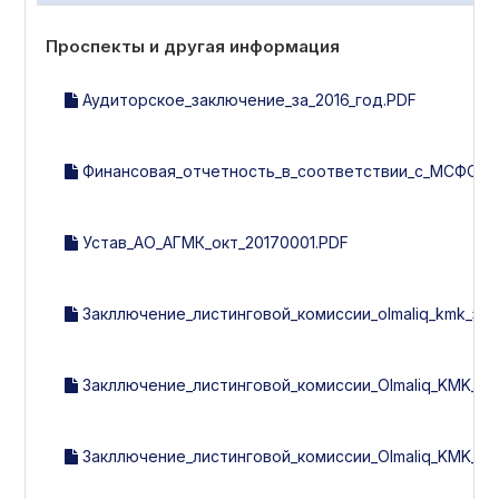
Проспекты и другая информация
Аудиторское_заключение_за_2016_год.PDF
Финансовая_отчетность_в_соответствии_с_МСФО_за
Устав_АО_АГМК_окт_20170001.PDF
Закллючение_листинговой_комиссии_olmaliq_kmk_за_2
Закллючение_листинговой_комиссии_Olmaliq_KMK_за_1
Закллючение_листинговой_комиссии_Olmaliq_KMK_за_3