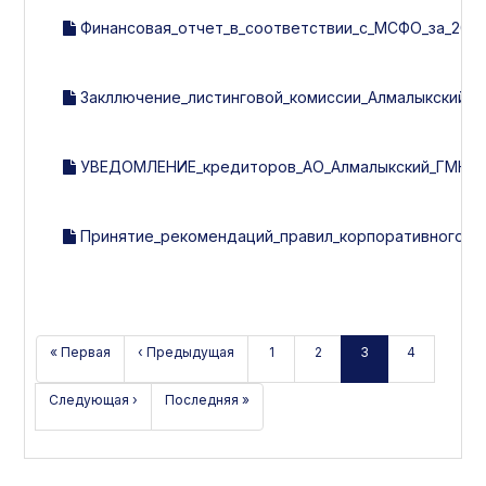
Финансовая_отчет_в_соответствии_с_МСФО_за_2017
Закллючение_листинговой_комиссии_Алмалыкский_ГМК
УВЕДОМЛЕНИЕ_кредиторов_АО_Алмалыкский_ГМК.d
Принятие_рекомендаций_правил_корпоративного_уп
« Первая
‹ Предыдущая
1
2
3
4
Следующая ›
Последняя »