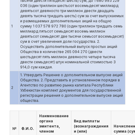
тысячи двести пятьдесят шесть) сум, до 1 680 993 229
036 (один триллион шестьсот восемьдесят миллиард
девятьсот девяносто три миллион двести двадцать
девять тысяча тридцать шесть) сум за счет выпускаемых
и размещаемых дополнительных акций на общую
1
сумму 1 037 578 972 780 (один триллион тридцать семь
миллиард пятьсот семьдесят восемь миллион
девятьсот семьдесят две тысячи семьсот восемьдесят)
сум в счет увеличения доли государства. 2.
Осуществить дополнительный выпуск простых акций
Общества в количестве 265 094 270 (двести
шестьдесят пять миллион девяносто четыре тысяча
двести семьдесят) штук номинальной стоимостью 3
914,0 сум каждая.
1. Утвердить Решение о дополнительном выпуске акций
Общества. 2. Представить в установленном порядке в
Агентство по развитию рынка капитала Республики
2
Узбекистан комплект документов для государственной
регистрации решения о дополнительном выпуске акций
общества.
Наименование
органа
Вид выплаты
эмитента,
(вознаграждения
Начислен
№
Ф.И.О.
членом
и (или)
сумма (су