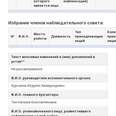
которого
компенсация)
является лицо
Избрание членов наблюдательного совета:
Тип
Коли
Место
№
Ф.И.О.
Должность
принадлежащих
прин
работы
акций
акци
Текст вносимых изменений и (или) дополнений в
устав**
Не рассматривался
Ф.И.О. руководителя исполнительного органа:
Хурсанов Абдулло Халмурадович
Ф.И.О. главного бухгалтера:
Тен Наталья Константиновна
Ф.И.О. уполномоченного лица, разместившего
информацию на веб-сайте: