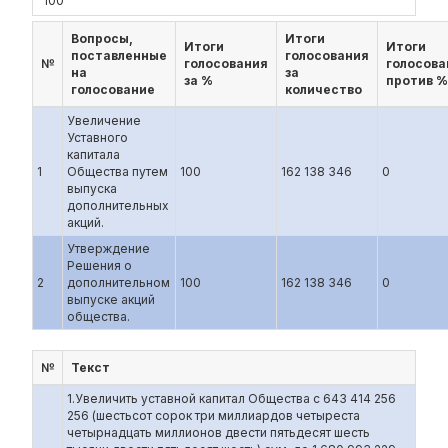
100
Вопросы,
Итоги
Итоги
Итоги
поставленные
голосования
№
голосования
голосова
на
за
за %
против %
голосование
количество
Увеличение
Уставного
капитала
1
Общества путем
100
162 138 346
0
выпуска
дополнительных
акций.
Утверждение
Решения о
2
дополнительном
100
162 138 346
0
выпуске акций
общества.
№
Текст
1.Увеличить уставной капитал Общества с 643 414 256
256 (шестьсот сорок три миллиардов четыреста
четырнадцать миллионов двести пятьдесят шесть