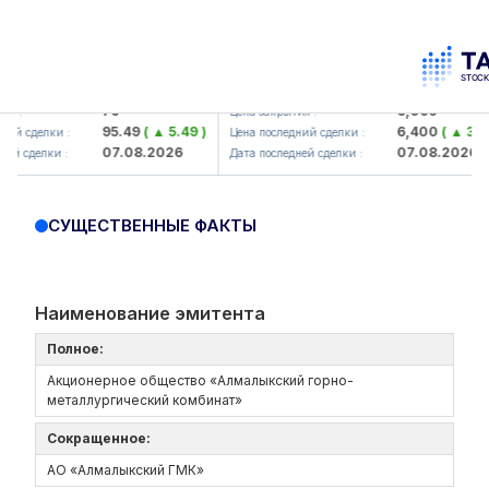
amkorbank> ATB)
UZMK (<O'zmetkombinat> AJ)
79
6,099
:
Цена закрытия :
95.49
( ▲ 5.49 )
6,400
( ▲ 300.0
й сделки :
Цена последний сделки :
07.08.2026
07.08.2026
 сделки :
Дата последней сделки :
СУЩЕСТВЕННЫЕ ФАКТЫ
Наименование эмитента
Полное:
Акционерное общество «Алмалыкский горно-
металлургический комбинат»
Сокращенное:
АО «Алмалыкский ГМК»