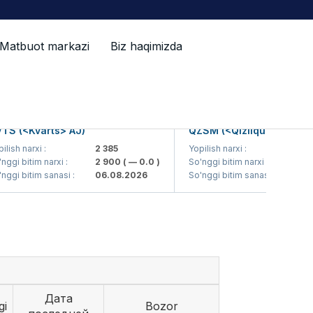
Matbuot markazi
Biz haqimizda
 (<Kvarts> AJ)
QZSM (<Qizilqumsement> A
sh narxi :
2 385
Yopilish narxi :
1 208
i bitim narxi :
2 900
( — 0.0 )
So'nggi bitim narxi :
1 200
(
i bitim sanasi :
06.08.2026
So'nggi bitim sanasi :
06.08
Дата
gi
Bozor