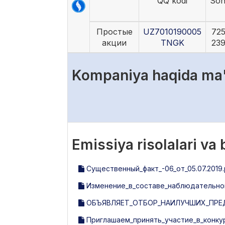
QQ kodi
Son
Простые
UZ7010190005
72
акции
TNGK
23
Kompaniya haqida ma
Emissiya risolalari va
Существенный_факт_-06_от_05.07.2019.
Изменение_в_составе_наблюдательного
ОБЪЯВЛЯЕТ_ОТБОР_НАИЛУЧШИХ_ПРЕ
Приглашаем_принять_участие_в_конку