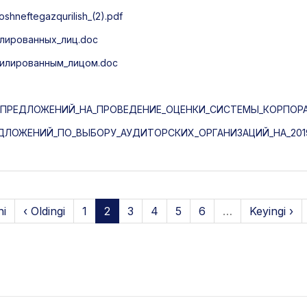
neftegazqurilish_(2).pdf
илированных_лиц.doc
ффилированным_лицом.doc
ПРЕДЛОЖЕНИЙ_НА_ПРОВЕДЕНИЕ_ОЦЕНКИ_СИСТЕМЫ_КОРПОРА
ЛОЖЕНИЙ_ПО_ВЫБОРУ_АУДИТОРСКИХ_ОРГАНИЗАЦИЙ_НА_2019
hi
‹ Oldingi
1
2
3
4
5
6
…
Keyingi ›