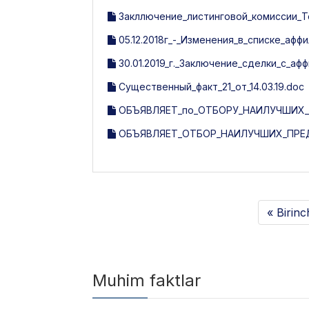
Закллючение_листинговой_комиссии_Tosh
05.12.2018г_-_Изменения_в_списке_афф
30.01.2019_г._Заключение_сделки_с_а
Существенный_факт_21_от_14.03.19.doc
ОБЪЯВЛЯЕТ_по_ОТБОРУ_НАИЛУЧШИХ_
ОБЪЯВЛЯЕТ_ОТБОР_НАИЛУЧШИХ_ПРЕД
« Birinc
Muhim faktlar