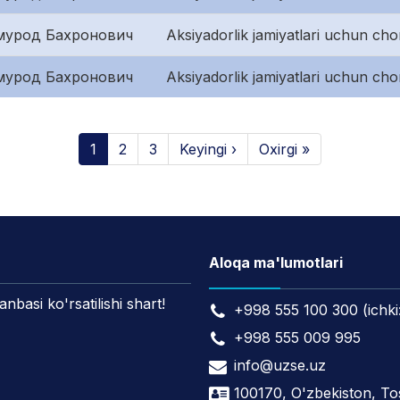
мурод Бахронович
Aksiyadorlik jamiyatlari uchun cho
мурод Бахронович
Aksiyadorlik jamiyatlari uchun cho
1
2
3
Keyingi ›
Oxirgi »
Aloqa ma'lumotlari
asi ko'rsatilishi shart!
+998 555 100 300 (ichki
+998 555 009 995
info@uzse.uz
100170, O'zbekiston, T