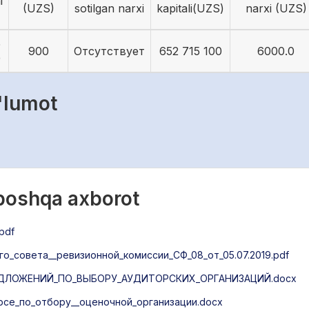
i
(UZS)
sotilgan narxi
kapitali(UZS)
narxi (UZS)
5
900
Отсутствует
652 715 100
6000.0
9
'lumot
 boshqa axborot
pdf
_совета__ревизионной_комиссии_СФ_08_от_05.07.2019.pdf
ДЛОЖЕНИЙ_ПО_ВЫБОРУ_АУДИТОРСКИХ_ОРГАНИЗАЦИЙ.docx
рсе_по_отбору__оценочной_организации.docx