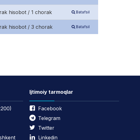
rak hisobot / 1 chorak
Batafsil
rak hisobot / 3 chorak
Batafsil
Ijtimoiy tarmoqlar
:200)
Facebook
Telegram
Twitter
oshkent
Linkedin