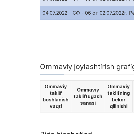
04.07.2022
СФ - 06 от 02.07.2022г.
Ommaviy joylashtirish graf
Ommaviy
Ommaviy
Ommaviy
taklif
taklifning
takliftugash
boshlanish
bekor
sanasi
vaqti
qilinishi