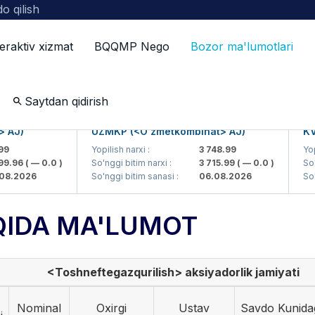
o qilish
teraktiv xizmat
BQQMP Nego
Bozor ma'lumotlari
ot
Saytdan qidirish
J)
UZMKP (<O'zmetkombinat> AJ)
KVTS
Yopilish narxi :
3 748.99
Yopili
.96
( — 0.0 )
So'nggi bitim narxi :
3 715.99
( — 0.0 )
So'ngg
.2026
So'nggi bitim sanasi :
06.08.2026
So'ngg
QIDA MA'LUMOT
<Toshneftegazqurilish> aksiyadorlik jamiyati
Nominal
Oxirgi
Ustav
Savdo Kunida