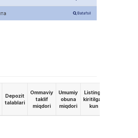
нта
Batafsil
Ommaviy
Umumiy
Listinga
Depozit
taklif
obuna
kiritilgan
talablari
miqdori
miqdori
kun