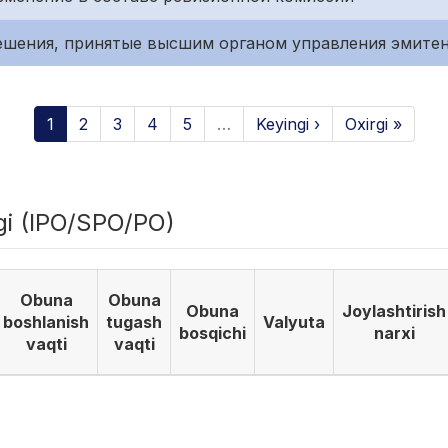
 Решения, принятые высшим органом управления эмите
1
2
3
4
5
…
Keyingi ›
Oxirgi »
igi (IPO/SPO/PO)
Obuna
Obuna
Obuna
Joylashtirish
boshlanish
tugash
Valyuta
bosqichi
narxi
vaqti
vaqti