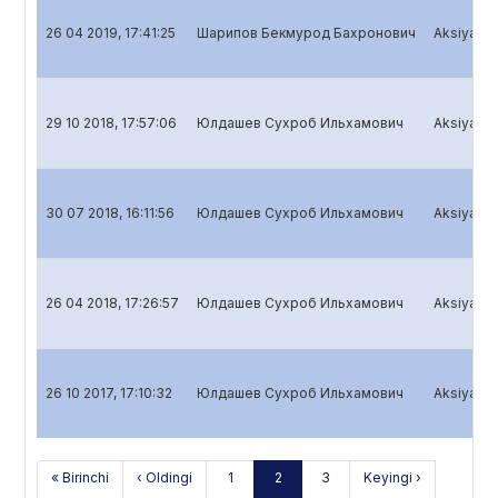
26 04 2019, 17:41:25
Шарипов Бекмурод Бахронович
Aksiyadorl
29 10 2018, 17:57:06
Юлдашев Сухроб Ильхамович
Aksiyadorl
30 07 2018, 16:11:56
Юлдашев Сухроб Ильхамович
Aksiyadorl
26 04 2018, 17:26:57
Юлдашев Сухроб Ильхамович
Aksiyadorl
26 10 2017, 17:10:32
Юлдашев Сухроб Ильхамович
Aksiyadorl
« Birinchi
‹ Oldingi
1
2
3
Keyingi ›