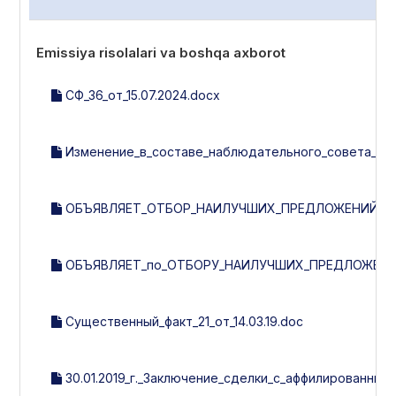
Emissiya risolalari va boshqa axborot
СФ_36_от_15.07.2024.docx
Изменение_в_составе_наблюдательного_совета__рев
ОБЪЯВЛЯЕТ_ОТБОР_НАИЛУЧШИХ_ПРЕДЛОЖЕНИЙ_ПО_
ОБЪЯВЛЯЕТ_по_ОТБОРУ_НАИЛУЧШИХ_ПРЕДЛОЖЕНИ
Существенный_факт_21_от_14.03.19.doc
30.01.2019_г._Заключение_сделки_с_аффилированным