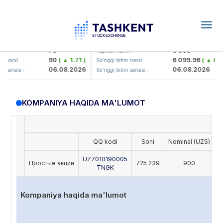
Togg
navig
Hamkorbank> ATB)
UZMK (<O'zmetkombinat> AJ)
79
6 099
 :
Yopilish narxi :
90
( ▲ 1.71 )
6 099.96
( ▲ 0.08
narxi :
So'nggi bitim narxi :
06.08.2026
06.08.2026
 sanasi :
So'nggi bitim sanasi :
KOMPANIYA HAQIDA MA'LUMOT
QQ kodi
Soni
Nominal (UZS)
O
UZ7010190005
Простые акции
725 239
900
TNGK
Kompaniya haqida ma'lumot