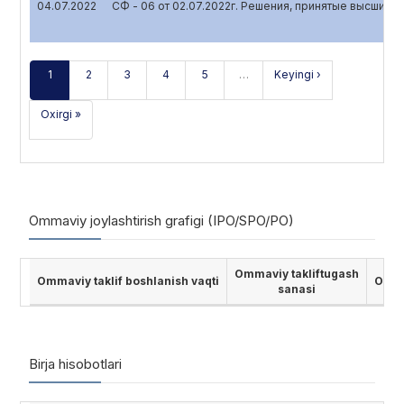
04.07.2022
СФ - 06 от 02.07.2022г. Решения, принятые высшим 
1
2
3
4
5
…
Keyingi ›
Oxirgi »
Ommaviy joylashtirish grafigi (IPO/SPO/PO)
Ommaviy takliftugash
Ommaviy taklif boshlanish vaqti
Ommav
sanasi
Birja hisobotlari