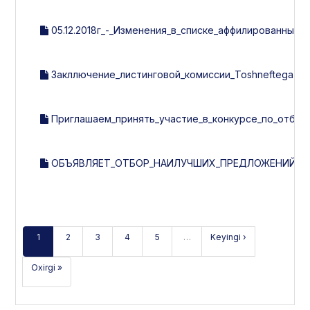
05.12.2018г_-_Изменения_в_списке_аффилированных_л
Закллючение_листинговой_комиссии_Toshneftegazquril
Приглашаем_принять_участие_в_конкурсе_по_отбору
ОБЪЯВЛЯЕТ_ОТБОР_НАИЛУЧШИХ_ПРЕДЛОЖЕНИЙ_ПО
1
2
3
4
5
…
Keyingi ›
Oxirgi »