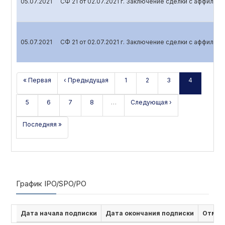
05.07.2021
СФ 21 от 02.07.2021 г. Заключение сделки с аффили
05.07.2021
СФ 21 от 02.07.2021 г. Заключение сделки с аффили
« Первая
‹ Предыдущая
1
2
3
4
5
6
7
8
…
Следующая ›
Последняя »
График IPO/SPO/PO
Дата начала подписки
Дата окончания подписки
Отмен