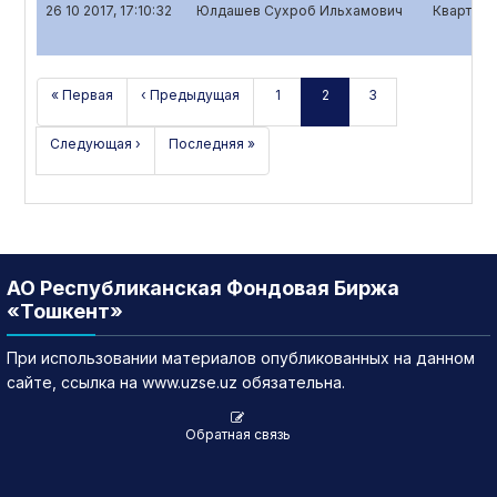
26 10 2017, 17:10:32
Юлдашев Сухроб Ильхамович
Кварталь
« Первая
‹ Предыдущая
1
2
3
Следующая ›
Последняя »
АО Республиканская Фондовая Биржа
«Тошкент»
При использовании материалов опубликованных на данном
сайте, ссылка на www.uzse.uz обязательна.
Обратная связь