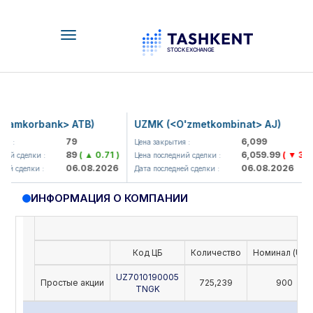
Toggle
navigation
amkorbank> ATB)
UZMK (<O'zmetkombinat> AJ)
79
6,099
 :
Цена закрытия :
89
( ▲ 0.71 )
6,059.99
( ▼ 39.89
й сделки :
Цена последний сделки :
06.08.2026
06.08.2026
й сделки :
Дата последней сделки :
ИНФОРМАЦИЯ О КОМПАНИИ
Код ЦБ
Количество
Номинал (UZS
UZ7010190005
Простые акции
725,239
900
TNGK