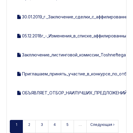
30.01.2019_г._Заключение_сделки_с_аффилированным
05.12.2018г_-_Изменения_в_списке_аффилированных_л
Закллючение_листинговой_комиссии_Toshneftegazquril
Приглашаем_принять_участие_в_конкурсе_по_отбору
ОБЪЯВЛЯЕТ_ОТБОР_НАИЛУЧШИХ_ПРЕДЛОЖЕНИЙ_ПО
1
2
3
4
5
…
Следующая ›