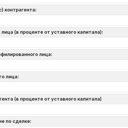
) контрагента:
лица (в проценте от уставного капитала):
аффилированного лица:
го лица:
ента (в проценте от уставного капитала)
ие по сделке: