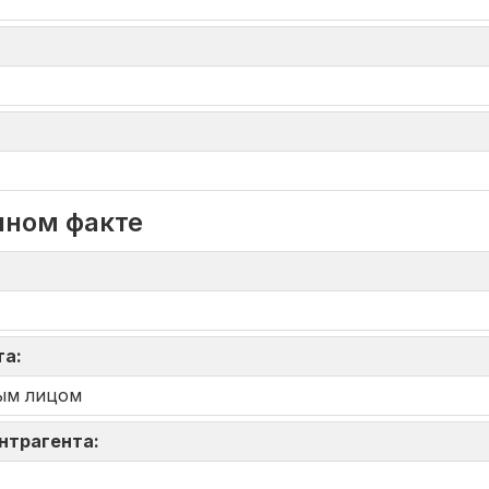
нном факте
та:
ым лицом
онтрагента: