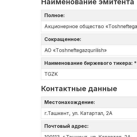
Наименование эмитента
Полное:
Акционерное общество «Tоshneftеgaz
Сокращенное:
АО «Tоshneftеgazqurilish»
Наименование биржевого тикера: 
TGZK
Контактные данные
Местонахождение:
г.Ташкент, ул. Катартал, 2А
Почтовый адрес: