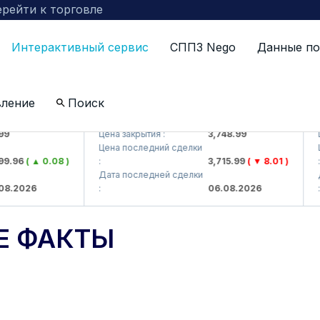
рейти к торговле
Интерактивный сервис
СППЗ Nego
Данные по
вление
Поиск
J)
UZMKP (<O'zmetkombinat> AJ)
KVT
Цена закрытия :
3,748.99
Цен
Цена последний сделки
Цен
.96
( ▲ 0.08 )
:
3,715.99
( ▼ 8.01 )
:
Дата последней сделки
Дат
.2026
:
06.08.2026
:
Е ФАКТЫ