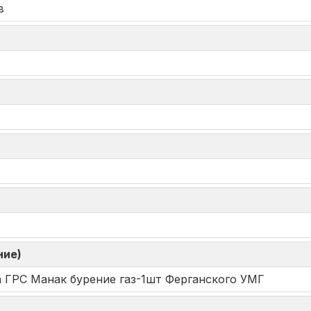
в
ние)
 ГРС Манак бурение газ-1шт Ферганского УМГ