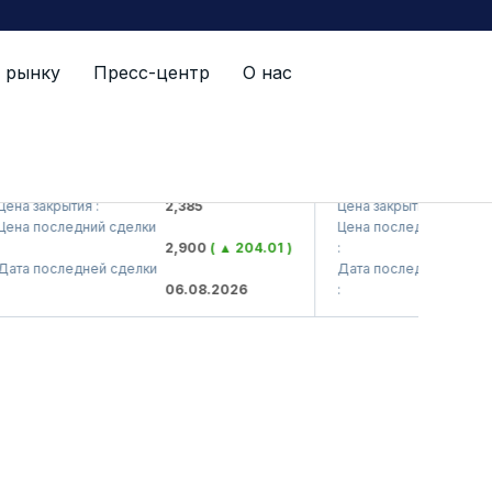
 рынку
Пресс-центр
О нас
S (<Kvarts> AJ)
QZSM (<Qizilqumsemen
а закрытия :
2,385
Цена закрытия :
1
а последний сделки
Цена последний сделки
2,900
( ▲ 204.01 )
:
1
а последней сделки
Дата последней сделки
06.08.2026
:
0