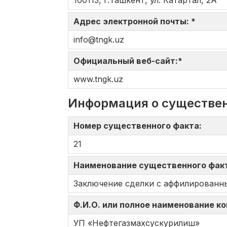
100113, г.Ташкент, ул. Катартал, 2А
Адрес электронной почты: *
info@tngk.uz
Официальный веб-сайт:*
www.tngk.uz
Информация о существе
Номер существенного факта:
21
Наименование существенного фак
Заключение сделки с аффилированн
Ф.И.О. или полное наименование к
УП «Нефтегазмахсускурилиш»