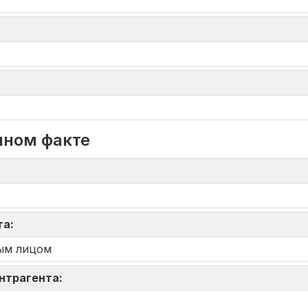
нном факте
та:
ым лицом
онтрагента: