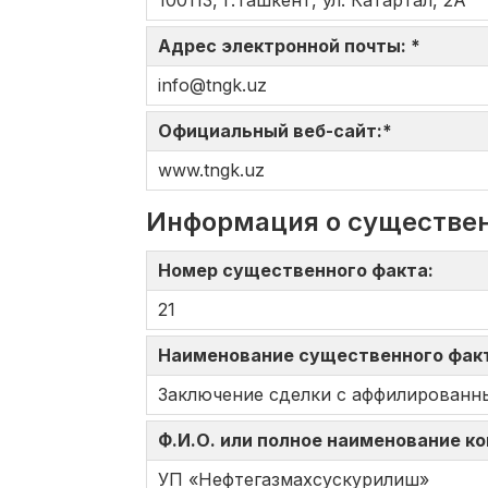
100113, г.Ташкент, ул. Катартал, 2А
Адрес электронной почты: *
info@tngk.uz
Официальный веб-сайт:*
www.tngk.uz
Информация о существе
Номер существенного факта:
21
Наименование существенного фак
Заключение сделки с аффилированн
Ф.И.О. или полное наименование к
УП «Нефтегазмахсускурилиш»