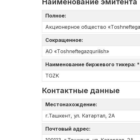
Наименование эмитента
Полное:
Акционерное общество «Tоshneftеgaz
Сокращенное:
АО «Tоshneftеgazqurilish»
Наименование биржевого тикера: 
TGZK
Контактные данные
Местонахождение:
г.Ташкент, ул. Катартал, 2А
Почтовый адрес: