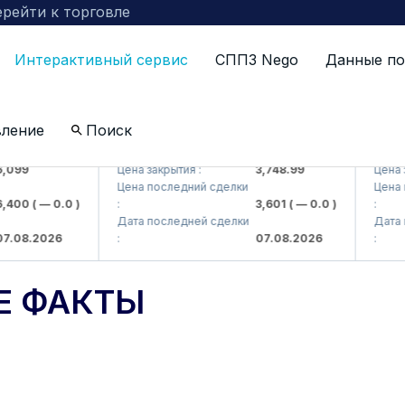
рейти к торговле
Интерактивный сервис
СППЗ Nego
Данные по
вление
Поиск
 AJ)
UZMKP (<O'zmetkombinat> AJ)
KVTS (<
99
Цена закрытия :
3,748.99
Цена зак
Цена последний сделки
Цена по
00
( — 0.0 )
:
3,601
( — 0.0 )
:
Дата последней сделки
Дата по
08.2026
:
07.08.2026
:
Е ФАКТЫ