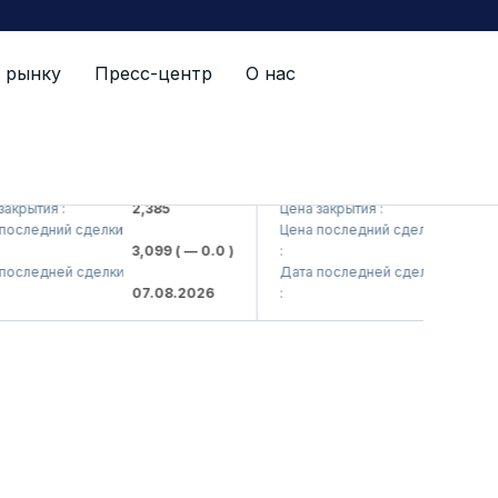
 рынку
Пресс-центр
О нас
Kvarts> AJ)
QZSM (<Qizilqumsement> AJ)
рытия :
2,385
Цена закрытия :
1,208
следний сделки
Цена последний сделки
3,099
( — 0.0 )
:
1,220
( — 
следней сделки
Дата последней сделки
07.08.2026
:
07.08.20