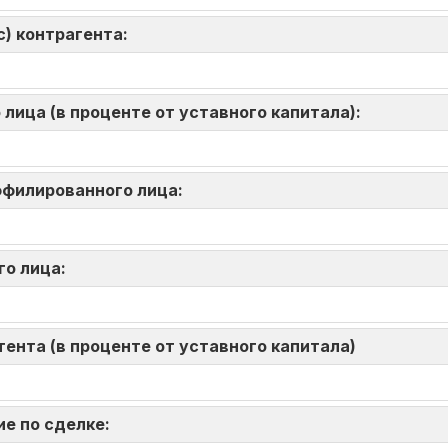
) контрагента:
лица (в проценте от уставного капитала):
аффилированного лица:
го лица:
ента (в проценте от уставного капитала)
ие по сделке: