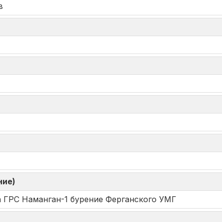
в
ние)
 ГРС Наманган-1 бурение Ферганского УМГ