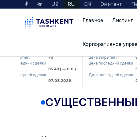
UZ
RU
EN
Эмитент
Пе
Главное
Листинг
Корпоративное упра
MKB (<Hamkorbank> ATB)
UZMK (<O'zmetkombinat>
на закрытия :
79
Цена закрытия :
6,0
на последний сделки
Цена последний сделки
95.49
( — 0.0 )
:
6,4
та последней сделки
Дата последней сделки
07.08.2026
:
07.
СУЩЕСТВЕННЫ