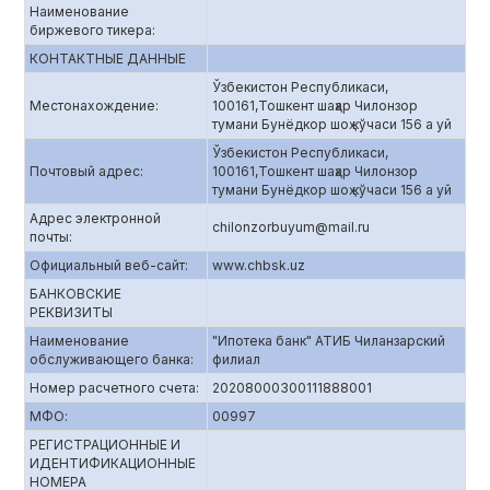
Наименование
биржевого тикера:
КОНТАКТНЫЕ ДАННЫЕ
Ўзбекистон Республикаси,
Местонахождение:
100161,Тошкент шаҳар Чилонзор
тумани Бунёдкор шоҳ кўчаси 156 а уй
Ўзбекистон Республикаси,
Почтовый адрес:
100161,Тошкент шаҳар Чилонзор
тумани Бунёдкор шоҳ кўчаси 156 а уй
Адрес электронной
chilonzorbuyum@mail.ru
почты:
Официальный веб-сайт:
www.chbsk.uz
БАНКОВСКИЕ
РЕКВИЗИТЫ
Наименование
"Ипотека банк" АТИБ Чиланзарский
обслуживающего банка:
филиал
Номер расчетного счета:
20208000300111888001
МФО:
00997
РЕГИСТРАЦИОННЫЕ И
ИДЕНТИФИКАЦИОННЫЕ
НОМЕРА