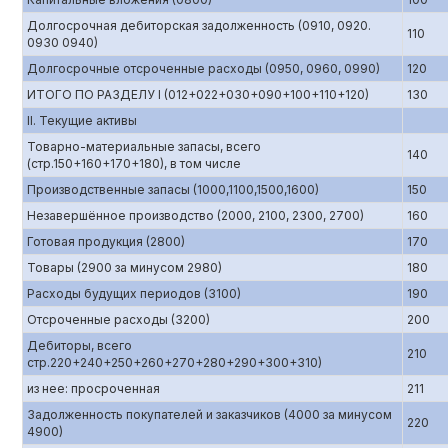
Долгосрочная дебиторская задолженность (0910, 0920.
110
0930 0940)
Долгосрочные отсроченные расходы (0950, 0960, 0990)
120
ИТОГО ПО РАЗДЕЛУ I (012+022+030+090+100+110+120)
130
II. Текущие активы
Товарно-материальные запасы, всего
140
(стр.150+160+170+180), в том числе
Производственные запасы (1000,1100,1500,1600)
150
Незавершённое производство (2000, 2100, 2300, 2700)
160
Готовая продукция (2800)
170
Товары (2900 за минусом 2980)
180
Расходы будущих периодов (3100)
190
Отсроченные расходы (3200)
200
Дебиторы, всего
210
стр.220+240+250+260+270+280+290+300+310)
из нее: просроченная
211
Задолженность покупателей и заказчиков (4000 за минусом
220
4900)