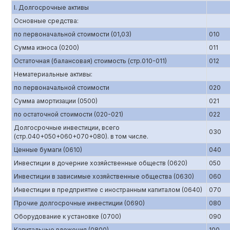
I. Долгосрочные активы
Основные средства:
по первоначальной стоимости (01,03)
010
Сумма износа (0200)
011
Остаточная (балансовая) стоимость (стр.010-011)
012
Нематериальные активы:
по первоначальной стоимости
020
Сумма амортизации (0500)
021
по остаточной стоимости (020-021)
022
Долгосрочные инвестиции, всего
030
(стр.040+050+060+070+080). в том числе.
Ценные бумаги (0610)
040
Инвестиции в дочерние хозяйственные обществ (0620)
050
Инвестиции в зависимые хозяйственные общества (0630)
060
Инвестиции в предприятие с иностранным капиталом (0640)
070
Прочие долгосрочные инвестиции (0690)
080
Оборудование к установке (0700)
090
Капитальные вложения (0800)
100