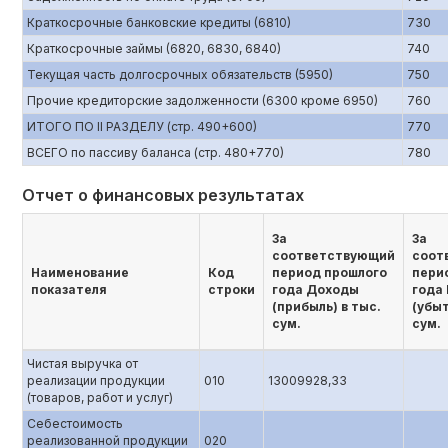
Краткосрочные банковские кредиты (6810)
730
Краткосрочные займы (6820, 6830, 6840)
740
Текущая часть долгосрочных обязательств (5950)
750
Прочие кредиторские задолженности (6300 кроме 6950)
760
ИТОГО ПО II РАЗДЕЛУ (стр. 490+600)
770
ВСЕГО по пассиву баланса (стр. 480+770)
780
Отчет о финансовых результатах
За
За
соответствующий
соот
Наименование
Код
период прошлого
пери
показателя
строки
года Доходы
года
(прибыль) в тыс.
(убыт
сум.
сум.
Чистая выручка от
реализации продукции
010
13009928,33
(товаров, работ и услуг)
Себестоимость
реализованной продукции
020