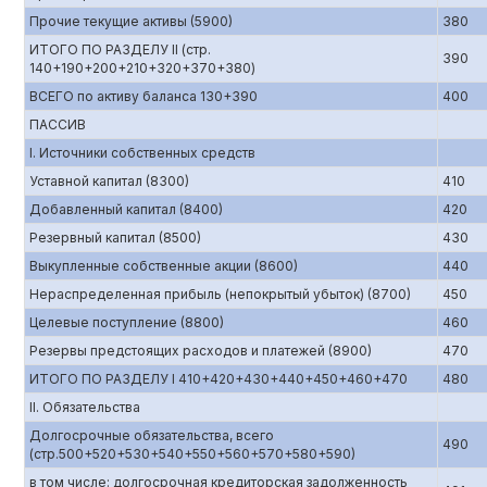
Прочие текущие активы (5900)
380
ИТОГО ПО РАЗДЕЛУ II (стр.
390
140+190+200+210+320+370+380)
ВСЕГО по активу баланса 130+390
400
ПАССИВ
I. Источники собственных средств
Уставной капитал (8300)
410
Добавленный капитал (8400)
420
Резервный капитал (8500)
430
Выкупленные собственные акции (8600)
440
Нераспределенная прибыль (непокрытый убыток) (8700)
450
Целевые поступление (8800)
460
Резервы предстоящих расходов и платежей (8900)
470
ИТОГО ПО РАЗДЕЛУ I 410+420+430+440+450+460+470
480
II. Обязательства
Долгосрочные обязательства, всего
490
(стр.500+520+530+540+550+560+570+580+590)
в том числе: долгосрочная кредиторская задолженность