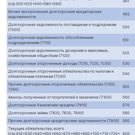
491
(стр.500+520+540+580+590)
Из нее просроченная долгосрочная кредиторская
492
задолженность
Долгосрочная эадолженость поставщикам и подрядчикам
500
(7000)
Долгосрочная задолженность обособленным
510
подразделениям (7110)
Долгосрочная задолженность дочерним и зависимые,
520
хозяйственным обществам (7120)
Долгосрочные отсроченные доходы (7210, 7220, 7230)
530
Долгосрочные отсроченные обязательства по налогам и
540
обязательным платежам (7240)
Прочие долгосрочные отсроченные обязательства (7250,
550
7290)
Авансы, полученные от покупателей и заказчиков (7300)
560
Долгосрочные банковские кредиты (7810)
570
Долгосрочные займы (7820, 7830, 7840)
580
Прочие долгосрочные кредиторские задолженности (7900)
590
Текущие обязательства, всего
(стр.610+630+640+650+660+670+680+690+700+710+720+
600