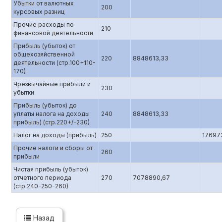
Убытки от валютных
200
курсовых разниц
Прочие расходы по
210
финансовой деятельности
Прибыль (убыток) от
общехозяйственной
220
8848613,33
деятельности (стр.100+110-
170)
Чрезвычайные прибыли и
230
убытки
Прибыль (убыток) до
уплаты налога на доходы
240
8848613,33
прибыль) (стр.220+/-230)
Налог на доходы (прибыль)
250
17697
Прочие налоги и сборы от
260
прибыли
Чистая прибыль (убыток)
отчетного периода
270
7078890,67
(стр.240-250-260)
Назад