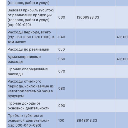
(товаров, работ и услуг)
Валовая прибыль (убыток)
от реализации продукции
030
13009928,33
(товаров, работ и услуг)
(стр.010-020)
Расходы периода, всего
(стр.050+060+070+080), в
040
416131
том числе:
Расходы по реализации
050
Административные
060
416131
расходы
Прочие операционные
070
расходы
Расходы отчетного
периода, исключаемые из
080
налогооблагаемой базы в
будущем
Прочие доходы от
090
основной деятельности
Прибыль (убыток) от
основной деятельности
100
8848613,33
(стр.0З0-040+090)