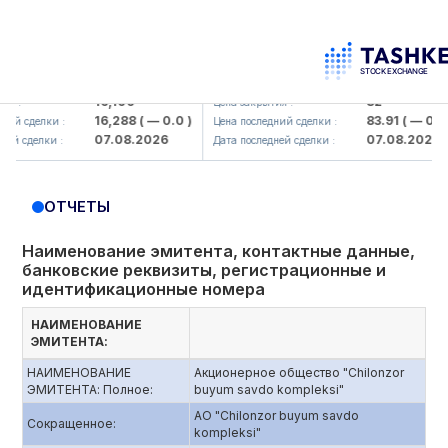
lmaliq KMK> AJ)
KFSK (<Kafolat sug'urta kompaniyas
16,100
82
:
Цена закрытия :
16,288
( — 0.0 )
83.91
( — 0.0 )
 сделки :
Цена последний сделки :
07.08.2026
07.08.2026
сделки :
Дата последней сделки :
ОТЧЕТЫ
Наименование эмитента, контактные данные,
банковские реквизиты, регистрационные и
идентификационные номера
НАИМЕНОВАНИЕ
ЭМИТЕНТА:
НАИМЕНОВАНИЕ
Акционерное общество "Chilonzor
ЭМИТЕНТА: Полное:
buyum savdo kompleksi"
AO "Chilonzor buyum savdo
Сокращенное:
kompleksi"