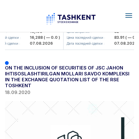
Togg
navig
<Olmaliq KMK> AJ)
KFSK (<Kafolat sug'urta kompani
16,100
82
ия :
Цена закрытия :
16,288
( — 0.0 )
83.91
( — 0.0 
ний сделки :
Цена последний сделки :
07.08.2026
07.08.2026
ней сделки :
Дата последней сделки :
ON THE INCLUSION OF SECURITIES OF JSC JAHON
IHTISOSLASHTIRILGAN MOLLARI SAVDO KOMPLEKSI
IN THE EXCHANGE QUOTATION LIST OF THE RSE
TOSHKENT
18.09.2020