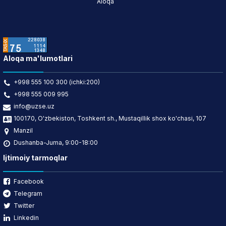
Aloqa
Aloqa ma'lumotlari
+998 555 100 300 (ichki:200)
+998 555 009 995
info@uzse.uz
100170, O'zbekiston, Toshkent sh., Mustaqillik shox ko'chasi, 107
Manzil
Dushanba-Juma, 9:00-18:00
Ijtimoiy tarmoqlar
Facebook
Telegram
Twitter
Linkedin