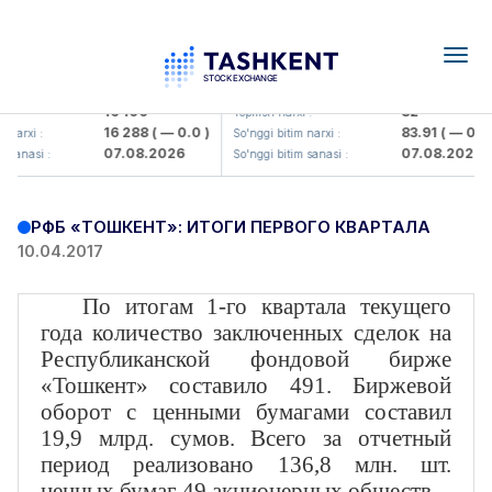
Togg
navig
Olmaliq KMK> AJ)
KFSK (<Kafolat sug'urta kompaniy
16 100
82
:
Yopilish narxi :
16 288
( — 0.0 )
83.91
( — 0.0 )
narxi :
So'nggi bitim narxi :
07.08.2026
07.08.2026
sanasi :
So'nggi bitim sanasi :
РФБ «ТОШКЕНТ»: ИТОГИ ПЕРВОГО КВАРТАЛА
10.04.2017
По итогам 1-го квартала текущего
года количество заключенных сделок на
Республиканской фондовой бирже
«Тошкент» составило 491. Биржевой
оборот с ценными бумагами составил
19,9 млрд. сумов. Всего за отчетный
период реализовано 136,8 млн. шт.
ценных бумаг 49 акционерных обществ.