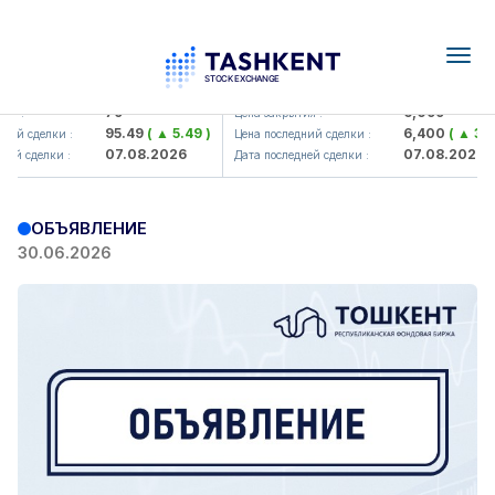
Togg
navig
Hamkorbank> ATB)
UZMK (<O'zmetkombinat> AJ)
79
6,099
я :
Цена закрытия :
95.49
( ▲ 5.49 )
6,400
( ▲ 300
ий сделки :
Цена последний сделки :
07.08.2026
07.08.2026
ей сделки :
Дата последней сделки :
ОБЪЯВЛЕНИЕ
30.06.2026