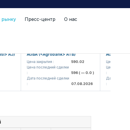
 рынку
Пресс-центр
О нас
 AJ)
AGBA (<Agrobank> ATB)
AGBAP (<Agrob
Цена закрытия :
590.02
Цена закрытия :
Цена последний сделки
Цена последний 
:
596
( — 0.0 )
:
Дата последней сделки
Дата последней 
:
07.08.2026
:
i