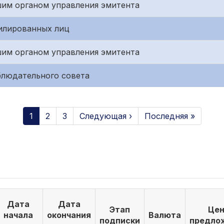
им органом управления эмитента
илированных лиц
им органом управления эмитента
блюдательного совета
1
2
3
Следующая ›
Последняя »
Дата
Дата
Этап
Цен
начала
окончания
Валюта
подписки
предло