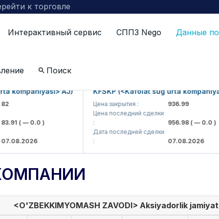
рейти к торговле
Интерактивный сервис
СППЗ Nego
Данные по
вление
Поиск
 kompaniyasi> AJ)
KFSKP (<Kafolat sug'urta kompaniyasi>
Цена закрытия :
936.99
Цена последний сделки
91
( — 0.0 )
:
956.98
( — 0.0 )
Дата последней сделки
08.2026
:
07.08.2026
КОМПАНИИ
<O'ZBEKKIMYOMASH ZAVODI> Aksiyadorlik jamiyat