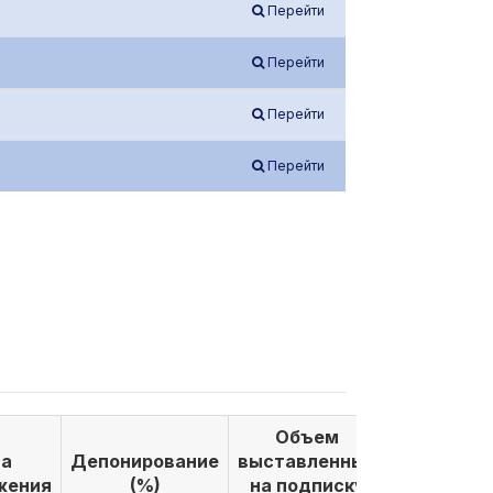
Перейти
Перейти
Перейти
Перейти
Объем
Объем
а
Депонирование
выставленных
выкуплен
жения
(%)
на подписку
по подпи