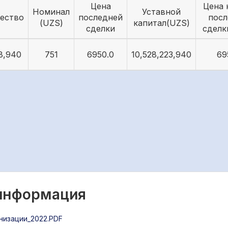
Цена
Цена 
Номинал
Уставной
ество
последней
посл
(UZS)
капитал(UZS)
сделки
сделк
8,940
751
6950.0
10,528,223,940
69
 информация
низации_2022.PDF