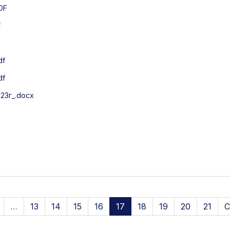
DF
F
df
df
23г_.docx
…
13
14
15
16
17
18
19
20
21
С