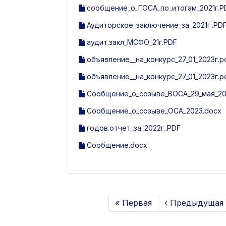
сообщение_о_ГОСА_по_итогам_2021г.P
Аудиторское_заключение_за_2021г..PD
аудит.закл_МСФО_21г.PDF
объявление__на_конкурс_27_01_2023г.p
объявление__на_конкурс_27_01_2023г.p
Сообщение_о_созыве_ВОСА_29_мая_20
Сообщение_о_созыве_ОСА_2023.docx
годов.отчет_за_2022г..PDF
Сообщение.docx
« Первая
‹ Предыдущая