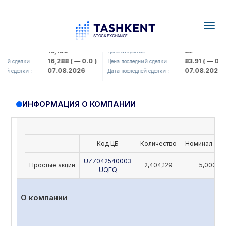
Togg
navig
Olmaliq KMK> AJ)
KFSK (<Kafolat sug'urta kompaniy
16,100
82
 :
Цена закрытия :
16,288
( — 0.0 )
83.91
( — 0.0 )
ий сделки :
Цена последний сделки :
07.08.2026
07.08.2026
й сделки :
Дата последней сделки :
ИНФОРМАЦИЯ О КОМПАНИИ
Код ЦБ
Количество
Номинал (UZ
UZ7042540003
Простые акции
2,404,129
5,000
UQEQ
О компании