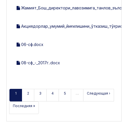
Жамият_Бош_директори_лавозимига_танлов_эълон_к
Акциядорлар_умумий_йиғилишини_ўтказиш_тўғрисид
06-сф.docx
08-сф_-_2017г..docx
1
2
3
4
5
…
Следующая ›
Последняя »