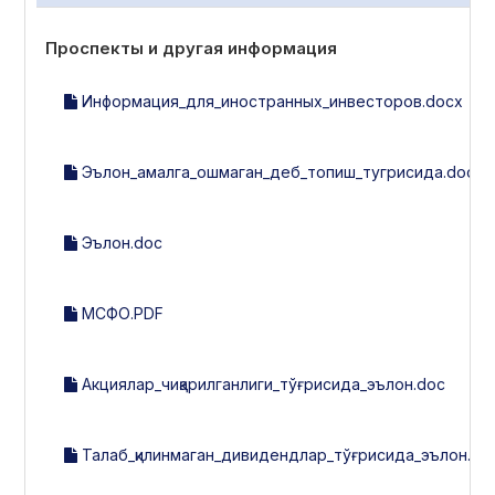
Проспекты и другая информация
Информация_для_иностранных_инвесторов.docx
Эълон_амалга_ошмаган_деб_топиш_тугрисида.docx
Эълон.doc
МСФО.PDF
Акциялар_чиқарилганлиги_тўғрисида_эълон.doc
Талаб_қилинмаган_дивидендлар_тўғрисида_эълон.do