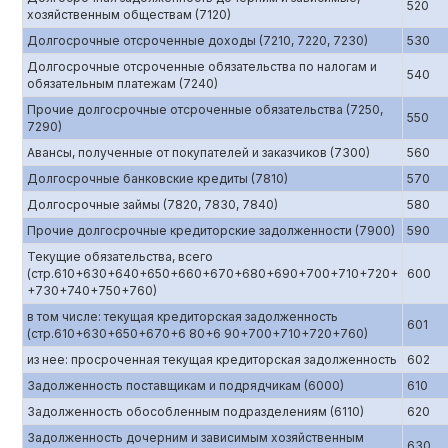
520
хозяйственным обществам (7120)
Долгосрочные отсроченные доходы (7210, 7220, 7230)
530
Долгосрочные отсроченные обязательства по налогам и
540
обязательным платежам (7240)
Прочие долгосрочные отсроченные обязательства (7250,
550
7290)
Авансы, полученные от покупателей и заказчиков (7300)
560
Долгосрочные банковские кредиты (7810)
570
Долгосрочные займы (7820, 7830, 7840)
580
Прочие долгосрочные кредиторские задолженности (7900)
590
Текущие обязательства, всего
(стр.610+630+640+650+660+670+680+690+700+710+720+
600
+730+740+750+760)
в том числе: текущая кредиторская задолженность
601
(стр.610+630+650+670+6 80+6 90+700+710+720+760)
из нее: просроченная текущая кредиторская задолженность
602
Задолженность поставщикам и подрядчикам (6000)
610
Задолженность обособленным подразделениям (6110)
620
Задолженность дочерним и зависимым хозяйственным
630