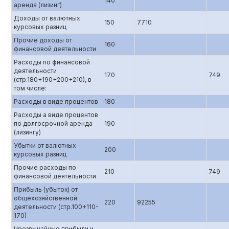
140
аренда (лизинг)
Доходы от валютных
150
7710
курсовых разниц
Прочие доходы от
160
финансовой деятельности
Расходы по финансовой
деятельности
170
749
(стр.180+190+200+210), в
том числе:
Расходы в виде процентов
180
Расходы а виде процентов
по долгосрочной аренда
190
(лизингу)
Убытки от валютных
200
курсовых разниц
Прочие расходы по
210
749
финансовой деятельности
Прибыль (убыток) от
общехозяйственной
220
92255
деятельности (стр.100+110-
170)
Чрезвычайные прибыли и