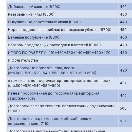
Добавленный капитал (8400)
420
Резервный капитал (8500)
430
Выкупленные собственные акции (8600)
440
Нераспределенная прибыль (непокрытый убыток) (8700)
450
Целевые поступление (8800)
460
Резервы предстоящих расходов и платежей (8900)
470
ИТОГО ПО РАЗДЕЛУ I 410+420+430+440+450+460+470
480
II. Обязательства
Долгосрочные обязательства, всего
490
(стр.500+520+530+540+550+560+570+580+590)
в том числе: долгосрочная кредиторская задолженность
491
(стр.500+520+540+580+590)
Из нее просроченная долгосрочная кредиторская
492
задолженность
Долгосрочная эадолженость поставщикам и подрядчикам
500
(7000)
Долгосрочная задолженность обособленным
510
подразделениям (7110)
Долгосрочная задолженность дочерним и зависимые,