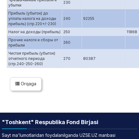
230
убытки
Прибыль (убыток) до
уплаты налога на доходы
240
92255
прибыль) (стр.220+/-230)
Налог на доходы (прибыль)
250
11868
Прочие налоги и сборы от
260
прибыли
Чистая прибыль (убыток)
отчетного периода
270
80387
(стр.240-250-260)
Orqaga
"Toshkent" Respublika Fond Birjasi
Sayt ma'lumotlaridan foydalanilganda UZSE.UZ manbasi