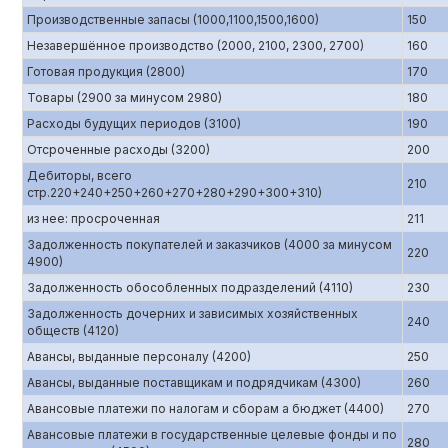
Производственные запасы (1000,1100,1500,1600)
150
Незавершённое производство (2000, 2100, 2300, 2700)
160
Готовая продукция (2800)
170
Товары (2900 за минусом 2980)
180
Расходы будущих периодов (3100)
190
Отсроченные расходы (3200)
200
Дебиторы, всего
210
стр.220+240+250+260+270+280+290+300+310)
из нее: просроченная
211
Задолженность покупателей и заказчиков (4000 за минусом
220
4900)
Задолженность обособленных подразделений (4110)
230
Задолженность дочерних и зависимых хозяйственных
240
обществ (4120)
Авансы, выданные персоналу (4200)
250
Авансы, выданные поставщикам и подрядчикам (4300)
260
Авансовые платежи по налогам и сборам а бюджет (4400)
270
Авансовые платежи в государственные целевые фонды и по
280