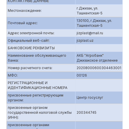
КОНТАКТНЫЕ ДАННЫЕ
г.Джизак, ул.
Местонахождение:
Ташкентская-5
130100, г.Джизак, ул.
Почтовый адрес:
Ташкентская-5
Адрес электронной почты:
jizplast@mail.ru
Официальный веб-сайт:
jizplast.uz
БАНКОВСКИЕ РЕКВИЗИТЫ
Наименование обслуживающего
АКБ "Агробанк"
банка:
Джизакское отделение
Номер расчетного счета:
20208000600304463001
МФО:
00126
РЕГИСТРАЦИОННЫЕ И
ИДЕНТИФИКАЦИОННЫЕ НОМЕРА
присвоенные регистрирующим
Центр госуслуг
органом:
присвоенные органом
государственной налоговой службы
200344745
(ИНН):
присвоенные органами