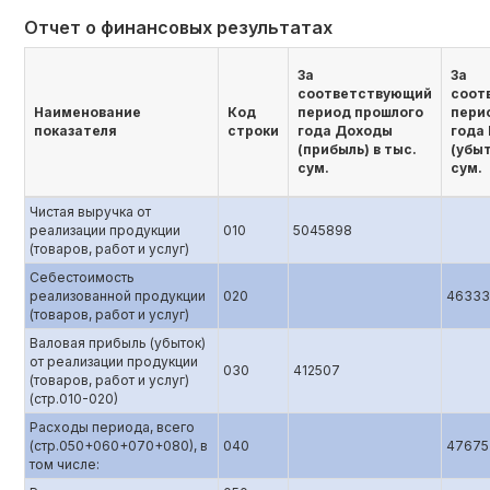
Отчет о финансовых результатах
За
За
соответствующий
соот
Наименование
Код
период прошлого
пери
показателя
строки
года Доходы
года
(прибыль) в тыс.
(убыт
сум.
сум.
Чистая выручка от
реализации продукции
010
5045898
(товаров, работ и услуг)
Себестоимость
реализованной продукции
020
46333
(товаров, работ и услуг)
Валовая прибыль (убыток)
от реализации продукции
030
412507
(товаров, работ и услуг)
(стр.010-020)
Расходы периода, всего
(стр.050+060+070+080), в
040
47675
том числе: