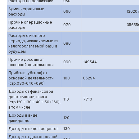
Расходы по реализации
050
Административные
060
12020
расходы
Прочие операционные
070
35655
расходы
Расходы отчетного
периода, исключаемые из
080
налогооблагаемой базы в
будущем
Прочие доходы от
090
149544
основной деятельности
Прибыль (убыток) от
основной деятельности
100
85294
(стр.0З0-040+090)
Доходы от финансовой
деятельности, всего
110
7710
(стр.120+130+140+150+160),
в том числе:
Доходы в виде
120
дивидендов
Доходы в виде процентов
130
Доходы от долгосрочной