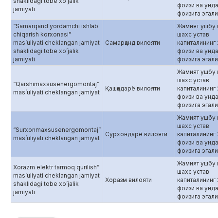
shaklidagi tobe xo’jalik
фоизи ва унда
jamiyati
фоизига эгалик
“Samarqand yordamchi ishlab
Жамият ушбу
chiqarish korxonasi”
шахс устав
mas’uliyati cheklangan jamiyat
Самарқанд вилояти
капиталининг
shaklidagi tobe xo’jalik
фоизи ва унда
jamiyati
фоизига эгалик
Жамият ушбу
шахс устав
“Qarshimaxsusenergomontaj”
Қашқадарё вилояти
капиталининг
mas’uliyati cheklangan jamiyat
фоизи ва унда
фоизига эгалик
Жамият ушбу
шахс устав
“Surxonmaxsusenergomontaj”
Сурхондарё вилояти
капиталининг
mas’uliyati cheklangan jamiyat
фоизи ва унда
фоизига эгалик
Жамият ушбу
Xorazm elektr tarmoq qurilish”
шахс устав
mas’uliyati cheklangan jamiyat
Хоразм вилояти
капиталининг
shaklidagi tobe xo’jalik
фоизи ва унда
jamiyati
фоизига эгалик