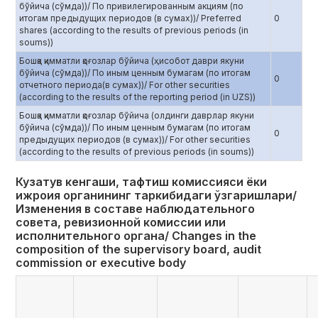
бўйича (сўмда))/ По привилегированным акциям (по
итогам предыдущих периодов (в сумах))/ Preferred
0
shares (according to the results of previous periods (in
soums))
Бошқа қимматли қоғозлар бўйича (ҳисобот даври якуни
бўйича (сўмда))/ По иным ценным бумагам (по итогам
0
отчетного периода(в сумах))/ For other securities
(according to the results of the reporting period (in UZS))
Бошқа қимматли қоғозлар бўйича (олдинги даврлар якуни
бўйича (сўмда))/ По иным ценным бумагам (по итогам
0
предыдущих периодов (в сумах))/ For other securities
(according to the results of previous periods (in soums))
Кузатув кенгаши, тафтиш комиссияси ёки
ижроия органининг таркибидаги ўзгаришлари/
Изменения в составе наблюдательного
совета, ревизионной комиссии или
исполнительного органа/ Сhanges in the
composition of the supervisory board, audit
commission or executive body