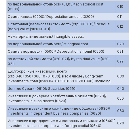
по первоначальной стоимости (01,03)/ at historical cost
010
(01.03)
Сумма износа (0200)/ Depreciation amount (0200)
011
Остаточная (балансовая) стоимость (стр.010-011)/ Residual
012
(book) value (str.010-011)
Нематериальные активы:/ Intangible assets:
по первоначальной стоимости/ at original cost
020
Сумма амортизации (0500)/ Depreciation amount (0500)
021
по остаточной стоимости (020-021)/ by residual value (020-
022
021)
Долгосрочные инвестиции, всего
(стр.040+050+060+070+080). в том числе./ Long-term
030
investments, total (lines 040+050+060+070+080). including.
Ценные бумаги (0610)/ Securities (0610)
040
Инвестиции в дочерние хозяйственные обществ (0620)/
050
Investments in subsidiaries (0620)
Инвестиции в зависимые хозяйственные общества (0630)/
060
Investments in dependent business companies (0630)
Инвестиции в предприятие с иностранным капиталом (0640)/
070
Investments in an enterprise with foreign capital (0640)