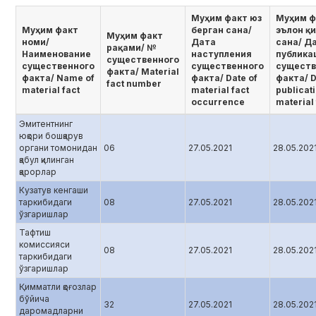
Муҳим факт юз
Муҳим ф
Муҳим факт
берган сана/
эълон қ
Муҳим факт
номи/
Дата
сана/ Д
рақами/ №
Наименование
наступления
публика
существенного
существенного
существенного
существ
факта/ Мaterial
факта/ Name of
факта/ Date of
факта/ D
fact number
material fact
material fact
publicati
occurrence
material 
Эмитентнинг
юқори бошқарув
органи томонидан
06
27.05.2021
28.05.202
қабул қилинган
қарорлар
Кузатув кенгаши
таркибидаги
08
27.05.2021
28.05.202
ўзгаришлар
Тафтиш
комиссияси
08
27.05.2021
28.05.202
таркибидаги
ўзгаришлар
Қимматли қоғозлар
бўйича
32
27.05.2021
28.05.202
даромадларни