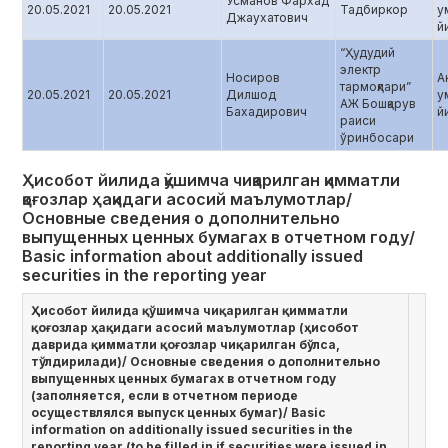
Усманов Фархад
20.05.2021
20.05.2021
Тадбиркор
у
Джаухатович
й
“Ҳудудий
электр
Носиров
А
тармоқлари”
20.05.2021
20.05.2021
Дилшод
у
АЖ Бошқарув
Бахадирович
й
раиси
ўринбосари
Ҳисобот йилида қўшимча чиқарилган қимматли
қоғозлар ҳақидаги асосий маълумотлар/
Основные сведения о дополнительно
выпущенных ценных бумагах в отчетном году/
Basic information about additionally issued
securities in the reporting year
Ҳисобот йилида қўшимча чиқарилган қимматли
қоғозлар ҳақидаги асосий маълумотлар (ҳисобот
даврида қимматли қоғозлар чиқарилган бўлса,
тўлдирилади)/ Основные сведения о дополнительно
выпущенных ценных бумагах в отчетном году
(заполняется, если в отчетном периоде
осуществлялся выпуск ценных бумаг)/ Basic
information on additionally issued securities in the
reporting year (to be filled in if securities were issued in