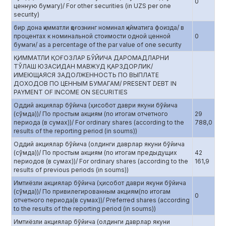
0
ценную бумагу)/ For other securities (in UZS per one
security)
бир дона қимматли қоғознинг номинал қийматига фоизда/ в
процентах к номинальной стоимости одной ценной
0
бумаги/ as a percentage of the par value of one security
ҚИММАТЛИ ҚОҒОЗЛАР БЎЙИЧА ДАРОМАДЛАРНИ
ТЎЛАШ ЮЗАСИДАН МАВЖУД ҚАРЗДОРЛИК/
ИМЕЮЩАЯСЯ ЗАДОЛЖЕННОСТЬ ПО ВЫПЛАТЕ
ДОХОДОВ ПО ЦЕННЫМ БУМАГАМ/ PRESENT DEBT IN
PAYMENT OF INCOME ON SECURITIES
Оддий акциялар бўйича (ҳисобот даври якуни бўйича
(сўмда))/ По простым акциям (по итогам отчетного
29
периода (в сумах))/ For ordinary shares (according to the
788,0
results of the reporting period (in soums))
Оддий акциялар бўйича (олдинги даврлар якуни бўйича
(сўмда))/ По простым акциям (по итогам предыдущих
42
периодов (в сумах))/ For ordinary shares (according to the
161,9
results of previous periods (in soums))
Имтиёзли акциялар бўйича (ҳисобот даври якуни бўйича
(сўмда))/ По привилегированным акциям(по итогам
0
отчетного периода(в сумах))/ Preferred shares (according
to the results of the reporting period (in soums))
Имтиёзли акциялар бўйича (олдинги даврлар якуни