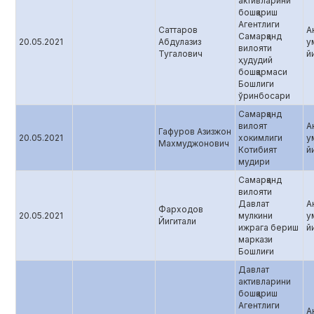
активларини
бошқариш
Агентлиги
Саттаров
А
Самарқанд
20.05.2021
Абдулазиз
у
вилояти
Тугалович
й
ҳудудий
бошқармаси
Бошлиги
ўринбосари
Самарқанд
вилоят
А
Гафуров Азизжон
20.05.2021
хокимлиги
у
Махмуджонович
Котибият
й
мудири
Самарқанд
вилояти
Давлат
А
Фарходов
20.05.2021
мулкини
у
Йигитали
ижрага бериш
й
маркази
Бошлиғи
Давлат
активларини
бошқариш
Агентлиги
А