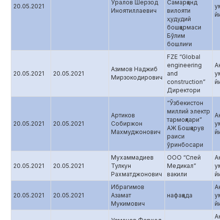
Уралов Шерзод
Самарқанд
20.05.2021
у
Иноятиллаевич
вилояти
й
ҳудудий
бошқармаси
Бўлим
бошлиғи
FZE “Global
engineering
А
Азимов Наджиб
20.05.2021
20.05.2021
and
у
Мирзокодирович
construction”
й
Директори
“Ўзбекистон
миллий электр
Артиков
А
тармоқлари”
20.05.2021
20.05.2021
Собиржон
у
АЖ Бошқарув
Махмуджонович
й
раиси
ўринбосари
Мухаммадиев
ООО “Спей
А
20.05.2021
20.05.2021
Тулкун
Медикал”
у
Рахматджонович
вакили
й
Ибрагимов
А
20.05.2021
20.05.2021
Азамат
нафақада
у
Мукимович
й
А