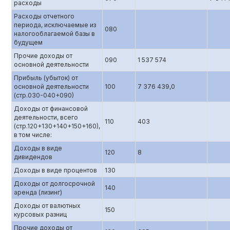
расходы
Расходы отчетного
периода, исключаемые из
080
налогооблагаемой базы в
будущем
Прочие доходы от
090
1 537 574
основной деятельности
Прибыль (убыток) от
основной деятельности
100
7 376 439,0
(стр.0З0-040+090)
Доходы от финансовой
деятельности, всего
110
403
(стр.120+130+140+150+160),
в том числе:
Доходы в виде
120
8
дивидендов
Доходы в виде процентов
130
Доходы от долгосрочной
140
аренда (лизинг)
Доходы от валютных
150
курсовых разниц
Прочие доходы от