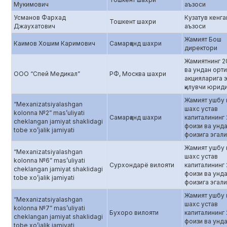
Мукимович
аъзоси
Усманов Фархад
Кузатув кенг
Тошкент шахри
Джаухатович
аъзоси
Жамият Бош
Каимов Хошим Каримович
Самарқанд шахри
директори
Жамиятнинг 2
ва ундан орти
ООО “Спей Медикал”
РФ, Москва шахри
акцияларига 
қилувчи юрид
Жамият ушбу
“Mexanizatsiyalashgan
шахс устав
kolonna №2” mas’uliyati
Самарқанд шахри
капиталининг
cheklangan jamiyat shaklidagi
фоизи ва унда
tobe xo’jalik jamiyati
фоизига эгалик
Жамият ушбу
“Mexanizatsiyalashgan
шахс устав
kolonna №6” mas’uliyati
Сурхондарё вилояти
капиталининг
cheklangan jamiyat shaklidagi
фоизи ва унда
tobe xo’jalik jamiyati
фоизига эгалик
Жамият ушбу
“Mexanizatsiyalashgan
шахс устав
kolonna №7” mas’uliyati
Бухоро вилояти
капиталининг
cheklangan jamiyat shaklidagi
фоизи ва унда
tobe xo’jalik jamiyati