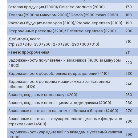
Готовая продукция (2800)/ Finished products (2800)
170
Товары (2900 за минусом 2980)/ Goods (2900 minus 2980)
180
Расходы будущих периодов (3100)/ Prepaid expenses (3100)
190
Отсроченные расходы (3200)/ Deferred expenses (3200)
200
Дебиторы, всего
210
стр.220+240+250+260+270+280+290+300+310)
из нее: просроченная
211
Задолженность покупателей и заказчиков (4000 за минусом
220
4900)
Задолженность обособленных подразделений (4110)
230
Задолженность дочерних и зависимых хозяйственных
240
обществ (4120)
Авансы, выданные персоналу (4200)
250
Авансы, выданные поставщикам и подрядчикам (4300)
260
Авансовые платежи по налогам и сборам а бюджет (4400)
270
Авансовые платежи в государственные целевые фонды и по
280
страхованию (4500)
Задолженность учредителей по вкладам в уставный капитал
290
(4600)