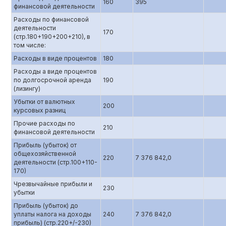
160
395
финансовой деятельности
Расходы по финансовой
деятельности
170
(стр.180+190+200+210), в
том числе:
Расходы в виде процентов
180
Расходы а виде процентов
по долгосрочной аренда
190
(лизингу)
Убытки от валютных
200
курсовых разниц
Прочие расходы по
210
финансовой деятельности
Прибыль (убыток) от
общехозяйственной
220
7 376 842,0
деятельности (стр.100+110-
170)
Чрезвычайные прибыли и
230
убытки
Прибыль (убыток) до
уплаты налога на доходы
240
7 376 842,0
прибыль) (стр.220+/-230)