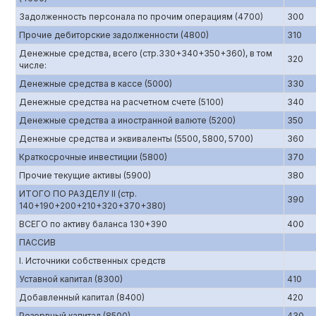
Задолженность персонала по прочим операциям (4700)
300
Прочие дебиторские задолженности (4800)
310
Денежные средства, всего (стр.330+340+350+360), в том
320
числе:
Денежные средства в кассе (5000)
330
Денежные средства на расчетном счете (5100)
340
Денежные средства а иностранной валюте (5200)
350
Денежные средства и эквиваленты (5500, 5800, 5700)
360
Краткосрочные инвестиции (5800)
370
Прочие текущие активы (5900)
380
ИТОГО ПО РАЗДЕЛУ II (стр.
390
140+190+200+210+320+370+380)
ВСЕГО по активу баланса 130+390
400
ПАССИВ
I. Источники собственных средств
Уставной капитал (8300)
410
Добавленный капитал (8400)
420
Резервный капитал (8500)
430