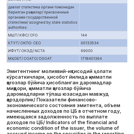
давлат статистика органи томонидан
берилган рақамлар/ присвоенные
органами государственной
статистики/ assigned by state statistics
authorities:
МШТ/ КФС/ CFO
144
КТУТ/ ОКПО: CEO
00133534
ИФУТ/ ОКЭД/ NCTA
69000
МҲОБТ/ СОАТО/ DSOAT
1718401364
Эмитентнинг молиявий-иқтисодий ҳолати
кўрсаткичлари, ҳисобот йилида қимматли
қоғозлар бўйича ҳисобланган даромадлар
миқдори, қимматли қоғозлар бўйича
даромадларни тўлаш юзасидан мавжуд
қарздорлик/ Показатели финансово-
экономического состояния эмитента, объем
начисленных доходов по ЦБ в отчетном году,
имеющаяся задолженность по выплате
доходов по ЦБ/ Indicators of the financial and
economic condition of the issuer, the volume of
accrued income on the securities in the reporting