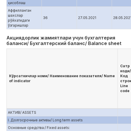
ҳисоблаш
Аффилланган
шахслар
36
27.05.2021
28.05.202
рўйхатидаги
ўзгаришлар
Акциядорлик жамиятлари учун бухгалтерия
баланси/ Бухгалтерский баланс/ Balance sheet
Сатр
коди/
Кўрсаткичлар номи/ Наименование показателя/ Name
Код
of indicator
стро
Line
code
АКТИВ/ ASSETS
I. Долгосрочные активы/ Long term assets
Основные средства:/ Fixed assets: