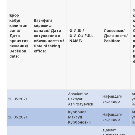
Қарор
қабул
Вазифага
қилинган
киришиш
сана/
санаси/ Дата
Ф.И.Ш./
Лавозими/
Дата
вступления к
Ф.И.О./ FULL
Должность/
принятия
обязанностям/
NAME:
Position:
решения/
Date of taking
Decision
office:
I
date:
t
d
Absalamov
А
Нафақадаги
20.05.2021
Baxtiyar
у
акциядор
Ashirbayevich
й
Курбонов
А
Нафақадаги
20.05.2021
Махсуд
у
акциядор
Курбонович
й
Давлат