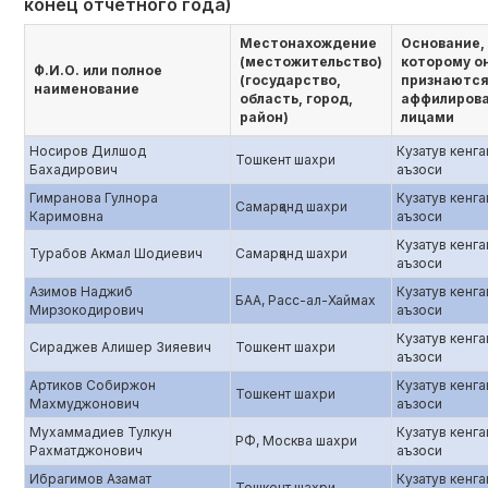
конец отчетного года)
Местонахождение
Основание,
(местожительство)
которому о
Ф.И.О. или полное
(государство,
признаютс
наименование
область, город,
аффилиров
район)
лицами
Носиров Дилшод
Кузатув кенг
Тошкент шахри
Бахадирович
аъзоси
Гимранова Гулнора
Кузатув кенг
Самарқанд шахри
Каримовна
аъзоси
Кузатув кенг
Турабов Акмал Шодиевич
Самарқанд шахри
аъзоси
Азимов Наджиб
Кузатув кенг
БАА, Расс-ал-Хаймах
Мирзокодирович
аъзоси
Кузатув кенг
Сираджев Алишер Зияевич
Тошкент шахри
аъзоси
Артиков Собиржон
Кузатув кенг
Тошкент шахри
Махмуджонович
аъзоси
Мухаммадиев Тулкун
Кузатув кенг
РФ, Москва шахри
Рахматджонович
аъзоси
Ибрагимов Азамат
Кузатув кенг
Тошкент шахри