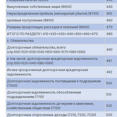
Выкупленные собственные акции (8600)
440
Нераспределенная прибыль (непокрытый убыток) (8700)
450
Целевые поступление (8800)
460
Резервы предстоящих расходов и платежей (8900)
470
ИТОГО ПО РАЗДЕЛУ I 410+420+430+440+450+460+470
480
II. Обязательства
Долгосрочные обязательства, всего
490
(стр.500+520+530+540+550+560+570+580+590)
в том числе: долгосрочная кредиторская задолженность
491
(стр.500+520+540+580+590)
Из нее просроченная долгосрочная кредиторская
492
задолженность
Долгосрочная эадолженость поставщикам и подрядчикам
500
(7000)
Долгосрочная задолженность обособленным
510
подразделениям (7110)
Долгосрочная задолженность дочерним и зависимые,
520
хозяйственным обществам (7120)
Долгосрочные отсроченные доходы (7210, 7220, 7230)
530