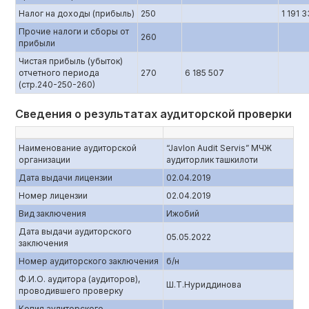
Налог на доходы (прибыль)
250
1 191 
Прочие налоги и сборы от
260
прибыли
Чистая прибыль (убыток)
отчетного периода
270
6 185 507
(стр.240-250-260)
Сведения о результатах аудиторской проверки
Наименование аудиторской
“Javlon Audit Servis” МЧЖ
организации
аудиторлик ташкилоти
Дата выдачи лицензии
02.04.2019
Номер лицензии
02.04.2019
Вид заключения
Ижобий
Дата выдачи аудиторского
05.05.2022
заключения
Номер аудиторского заключения
б/н
Ф.И.О. аудитора (аудиторов),
Ш.Т.Нуриддинова
проводившего проверку
Копия аудиторского