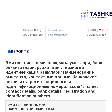
orbank> ATB)
UZMK (<O'zmetkombinat> AJ)
UZ
79
6,099
Open Price :
Ope
90
( — 0.0 )
6,099
( ▼ 0.96 )
Quoted Price :
Quo
2026-08-07
2026-08-07
Last transaction :
Last
REPORTS
Эмитентнинг номи, алоқа маълумотлари, банк
реквизитлари, рўйхатдан ўтказиш ва
идентификация рақамлари/ Наименование
эмитента, контактные данные, банковские
реквизиты, регистрационные и
идентификационные номера/ Issuer's name,
contact details, bank details, registration and
identification numbers
ЭМИТЕНТНИНГ НОМИ/
НАИМЕНОВАНИЕ ЭМИТЕНТА/