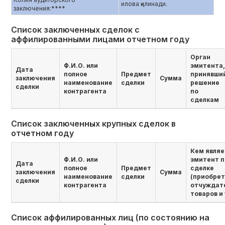
илова қилинади.
заключения:****
Список заключенных сделок с
аффилированными лицами отчетном году
Орган
Ф.И.О. или
эмитента,
Дата
полное
Предмет
принявши
заключения
Сумма
наименование
сделки
решение
сделки
контрагента
по
сделкам
Список заключенных крупных сделок в
отчетном году
Кем являе
Ф.И.О. или
эмитент п
Дата
полное
Предмет
сделке
заключения
Сумма
наименование
сделки
(приобре
сделки
контрагента
отчуждат
товаров и 
Список аффилированных лиц (по состоянию на