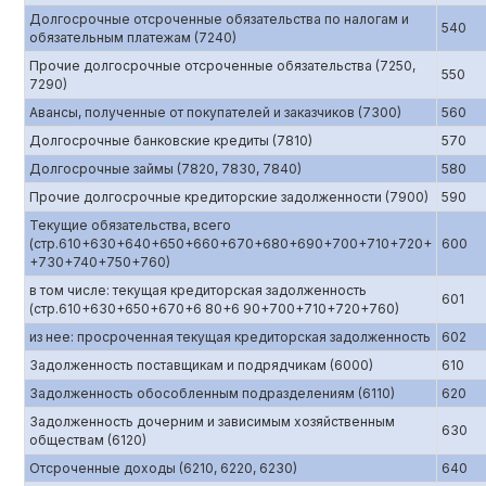
Долгосрочные отсроченные обязательства по налогам и
540
обязательным платежам (7240)
Прочие долгосрочные отсроченные обязательства (7250,
550
7290)
Авансы, полученные от покупателей и заказчиков (7300)
560
Долгосрочные банковские кредиты (7810)
570
Долгосрочные займы (7820, 7830, 7840)
580
Прочие долгосрочные кредиторские задолженности (7900)
590
Текущие обязательства, всего
(стр.610+630+640+650+660+670+680+690+700+710+720+
600
+730+740+750+760)
в том числе: текущая кредиторская задолженность
601
(стр.610+630+650+670+6 80+6 90+700+710+720+760)
из нее: просроченная текущая кредиторская задолженность
602
Задолженность поставщикам и подрядчикам (6000)
610
Задолженность обособленным подразделениям (6110)
620
Задолженность дочерним и зависимым хозяйственным
630
обществам (6120)
Отсроченные доходы (6210, 6220, 6230)
640