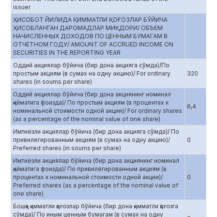
issuer
ҲИСОБОТ ЙИЛИДА ҚИММАТЛИ ҚОҒОЗЛАР БЎЙИЧА
ҲИСОБЛАНГАН ДАРОМАДЛАР МИҚДОРИ/ ОБЪЕМ
НАЧИСЛЕННЫХ ДОХОДОВ ПО ЦЕННЫМ БУМАГАМ В
ОТЧЕТНОМ ГОДУ/ AMOUNT OF ACCRUED INCOME ON
SECURITIES IN THE REPORTING YEAR
Оддий акциялар бўйича (бир дона акцияга сўмда)/По
простым акциям (в сумах на одну акцию)/ For ordinary
320
shares (in soums per share)
Оддий акциялар бўйича (бир дона акциянинг номинал
қийматига фоизда)/ По простым акциям (в процентах к
6,4
номинальной стоимости одной акции)/ For ordinary shares
(as a percentage of the nominal value of one share)
Имтиёзли акциялар бўйича (бир дона акцияга сўмда)/ По
привилегированным акциям (в сумах на одну акцию)/
0
Preferred shares (in soums per share)
Имтиёзли акциялар бўйича (бир дона акциянинг номинал
қийматига фоизда)/ По привилегированным акциям (в
процентах к номинальной стоимости одной акции)/
0
Preferred shares (as a percentage of the nominal value of
one share)
Бошқа қимматли қоғозлар бўйича (бир дона қимматли қоғозга
сўмда)/ По иным ценным бумагам (в сумах на одну