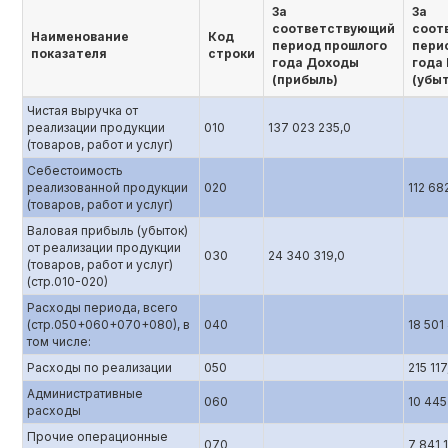
За
За
соответствующий
соот
Наименование
Код
период прошлого
пери
показателя
строки
года Доходы
года
(прибыль)
(убы
Чистая выручка от
реализации продукции
010
137 023 235,0
(товаров, работ и услуг)
Себестоимость
реализованной продукции
020
112 68
(товаров, работ и услуг)
Валовая прибыль (убыток)
от реализации продукции
030
24 340 319,0
(товаров, работ и услуг)
(стр.010-020)
Расходы периода, всего
(стр.050+060+070+080), в
040
18 501
том числе:
Расходы по реализации
050
215 117
Административные
060
10 445
расходы
Прочие операционные
070
7 841 