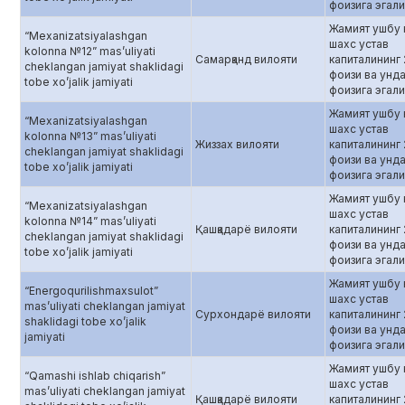
фоизига эгалик
Жамият ушбу
“Mexanizatsiyalashgan
шахс устав
kolonna №12” mas’uliyati
Самарқанд вилояти
капиталининг
cheklangan jamiyat shaklidagi
фоизи ва унда
tobe xo’jalik jamiyati
фоизига эгалик
Жамият ушбу
“Mexanizatsiyalashgan
шахс устав
kolonna №13” mas’uliyati
Жиззах вилояти
капиталининг
cheklangan jamiyat shaklidagi
фоизи ва унда
tobe xo’jalik jamiyati
фоизига эгалик
Жамият ушбу
“Mexanizatsiyalashgan
шахс устав
kolonna №14” mas’uliyati
Қашқадарё вилояти
капиталининг
cheklangan jamiyat shaklidagi
фоизи ва унда
tobe xo’jalik jamiyati
фоизига эгалик
Жамият ушбу
“Energoqurilishmaxsulot”
шахс устав
mas’uliyati cheklangan jamiyat
Сурхондарё вилояти
капиталининг
shaklidagi tobe xo’jalik
фоизи ва унда
jamiyati
фоизига эгалик
Жамият ушбу
“Qamashi ishlab chiqarish”
шахс устав
mas’uliyati cheklangan jamiyat
Қашқадарё вилояти
капиталининг