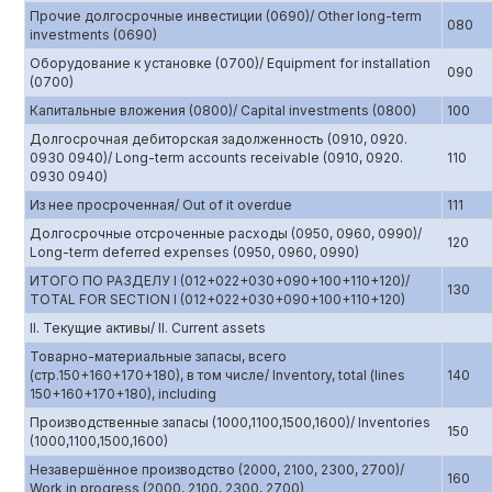
Прочие долгосрочные инвестиции (0690)/ Other long-term
080
investments (0690)
Оборудование к установке (0700)/ Equipment for installation
090
(0700)
Капитальные вложения (0800)/ Capital investments (0800)
100
Долгосрочная дебиторская задолженность (0910, 0920.
0930 0940)/ Long-term accounts receivable (0910, 0920.
110
0930 0940)
Из нее просроченная/ Out of it overdue
111
Долгосрочные отсроченные расходы (0950, 0960, 0990)/
120
Long-term deferred expenses (0950, 0960, 0990)
ИТОГО ПО РАЗДЕЛУ I (012+022+030+090+100+110+120)/
130
TOTAL FOR SECTION I (012+022+030+090+100+110+120)
II. Текущие активы/ II. Current assets
Товарно-материальные запасы, всего
(стр.150+160+170+180), в том числе/ Inventory, total (lines
140
150+160+170+180), including
Производственные запасы (1000,1100,1500,1600)/ Inventories
150
(1000,1100,1500,1600)
Незавершённое производство (2000, 2100, 2300, 2700)/
160
Work in progress (2000, 2100, 2300, 2700)