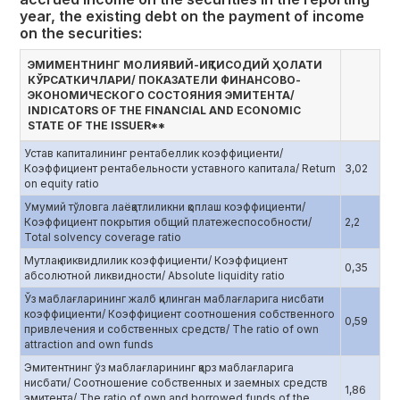
year, the existing debt on the payment of income
on the securities:
ЭМИМЕНТНИНГ МОЛИЯВИЙ-ИҚТИСОДИЙ ҲОЛАТИ
КЎРСАТКИЧЛАРИ/ ПОКАЗАТЕЛИ ФИНАНСОВО-
ЭКОНОМИЧЕСКОГО СОСТОЯНИЯ ЭМИТЕНТА/
INDICATORS OF THE FINANCIAL AND ECONOMIC
STATE OF THE ISSUER**
Устав капиталининг рентабеллик коэффициенти/
Коэффициент рентабельности уставного капитала/ Return
3,02
on equity ratio
Умумий тўловга лаёқатлиликни қоплаш коэффициенти/
Коэффициент покрытия общий платежеспособности/
2,2
Total solvency coverage ratio
Мутлақ ликвидлилик коэффициенти/ Коэффициент
0,35
абсолютной ликвидности/ Absolute liquidity ratio
Ўз маблағларининг жалб қилинган маблағларига нисбати
коэффициенти/ Коэффициент соотношения собственного
0,59
привлечения и собственных средств/ The ratio of own
attraction and own funds
Эмитентнинг ўз маблағларининг қарз маблағларига
нисбати/ Соотношение собственных и заемных средств
1,86
эмитента/ The ratio of own and borrowed funds of the