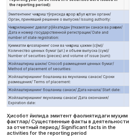
the reporting period):
Эмитентнинг чиқариш тўғрисида қарор қабул қилган органи/
Орган, принявший решение о выпуске/ Issuing authority:
Чиқарилишнинг давлат рўйхатидан ўтказилган санаси ва рақами/
Дата и номер государственной регистрации/ Date and
number of state registration:
Қимматли қоғозларнинг сони ва чиқариш ҳажми (сўм)/
Количество ценных бумаг (шт.) и объем выпуска (сум)/
Number of securities (pieces) and volume of issue (sum):
Жойлаштириш шакли/ Способ размещения ценных бумаг/
Method of placement of securities:
Жойлаштиришнинг бошланиш ва якунланиш санаси/ Сроки
размещения/ Terms of placement:
Жойлаштиришнинг бошланиш санаси/ Дата начала/ Start date:
Жойлаштиришнинг якунланиш санаси/ Дата окончания/
Еxpiration date:
Ҳисобот йилида эмитент фаолиятидаги муҳим
фактлар/ Существенные факты в деятельности
за отчетный период/ Significant facts in the
activities for the reporting period