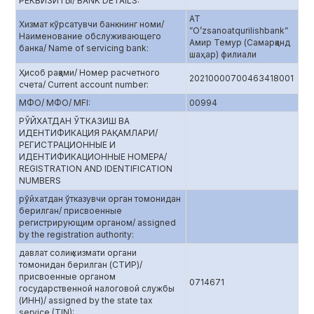
РЕКВИЗИТЫ/ BANK DETAILS:
АТ
Хизмат кўрсатувчи банкнинг номи/
”O’zsanoatqurilishbank”
Наименование обслуживающего
Амир Темур (Самарқанд
банка/ Name of servicing bank:
шаҳар) филиали
Ҳисоб рақами/ Номер расчетного
20210000700463418001
счета/ Current account number:
МФО/ МФО/ MFI:
00994
РЎЙХАТДАН ЎТКАЗИШ ВА
ИДЕНТИФИКАЦИЯ РАҚАМЛАРИ/
РЕГИСТРАЦИОННЫЕ И
ИДЕНТИФИКАЦИОННЫЕ НОМЕРА/
REGISTRATION AND IDENTIFICATION
NUMBERS
рўйхатдан ўтказувчи орган томонидан
берилган/ присвоенные
регистрирующим органом/ assigned
by the registration authority:
давлат солиқ хизмати органи
томонидан берилган (СТИР)/
присвоенные органом
0714671
государственной налоговой службы
(ИНН)/ assigned by the state tax
service (TIN):