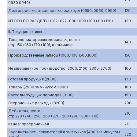
0930 0940)
Долгосрочные отсроченные расходы (0950, 0960, 0990)
120
ИТОГО ПО РАЗДЕЛУ I (012+022+030+090+100+110+120)
130
II. Текущие активы
Товарно-материальные запасы, всего
140
(стр.150+160+170+180), в том числе
Производственные запасы (1000,1100,1500,1600)
150
Незавершённое производство (2000, 2100, 2300, 2700)
160
Готовая продукция (2800)
170
Товары (2900 за минусом 2980)
180
Расходы будущих периодов (3100)
190
Отсроченные расходы (3200)
200
Дебиторы, всего
210
стр.220+240+250+260+270+280+290+300+310)
из нее: просроченная
211
Задолженность покупателей и заказчиков (4000 за минусом
220