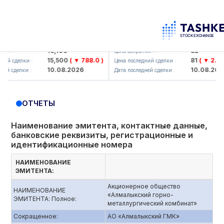
maliq KMK> AJ)
KFSK (<Kafolat sug'urta kompaniy
16,100
82
Цена закрытия :
15,500
( ▼ 788.0 )
81
( ▼ 2.91 )
сделки :
Цена последний сделки :
10.08.2026
10.08.2026
делки :
Дата последней сделки :
ОТЧЕТЫ
Наименование эмитента, контактные данные,
банковские реквизиты, регистрационные и
идентификационные номера
НАИМЕНОВАНИЕ
ЭМИТЕНТА:
Акционерное общество
НАИМЕНОВАНИЕ
«Алмалыкский горно-
ЭМИТЕНТА: Полное:
металлургический комбинат»
Сокращенное:
АО «Алмалыкский ГМК»