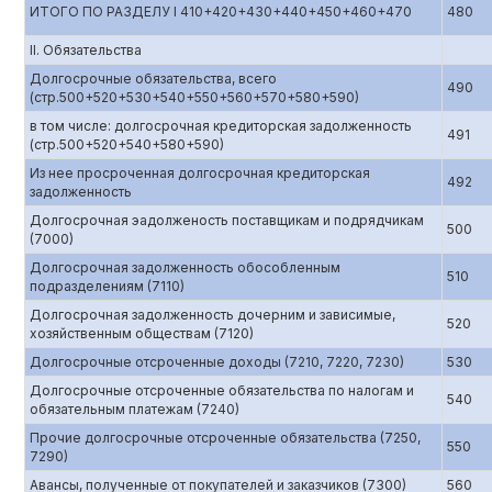
ИТОГО ПО РАЗДЕЛУ I 410+420+430+440+450+460+470
480
II. Обязательства
Долгосрочные обязательства, всего
490
(стр.500+520+530+540+550+560+570+580+590)
в том числе: долгосрочная кредиторская задолженность
491
(стр.500+520+540+580+590)
Из нее просроченная долгосрочная кредиторская
492
задолженность
Долгосрочная эадолженость поставщикам и подрядчикам
500
(7000)
Долгосрочная задолженность обособленным
510
подразделениям (7110)
Долгосрочная задолженность дочерним и зависимые,
520
хозяйственным обществам (7120)
Долгосрочные отсроченные доходы (7210, 7220, 7230)
530
Долгосрочные отсроченные обязательства по налогам и
540
обязательным платежам (7240)
Прочие долгосрочные отсроченные обязательства (7250,
550
7290)
Авансы, полученные от покупателей и заказчиков (7300)
560