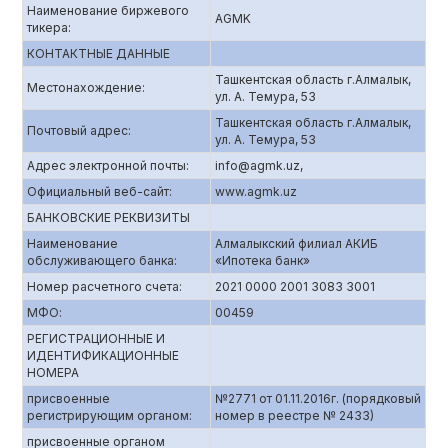
Наименование биржевого
AGMK
тикера:
КОНТАКТНЫЕ ДАННЫЕ
Ташкентская область г.Алмалык,
Местонахождение:
ул. А. Темура, 53
Ташкентская область г.Алмалык,
Почтовый адрес:
ул. А. Темура, 53
Адрес электронной почты:
info@agmk.uz,
Официальный веб-сайт:
www.agmk.uz
БАНКОВСКИЕ РЕКВИЗИТЫ
Наименование
Алмалыкский филиал АКИБ
обслуживающего банка:
«Ипотека банк»
Номер расчетного счета:
2021 0000 2001 3083 3001
МФО:
00459
РЕГИСТРАЦИОННЫЕ И
ИДЕНТИФИКАЦИОННЫЕ
НОМЕРА
присвоенные
№2771 от 01.11.2016г. (порядковый
регистрирующим органом:
номер в реестре № 2433)
присвоенные органом