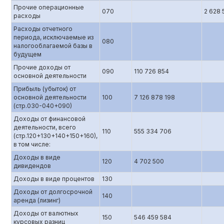
Прочие операционные
070
2 628 
расходы
Расходы отчетного
периода, исключаемые из
080
налогооблагаемой базы в
будущем
Прочие доходы от
090
110 726 854
основной деятельности
Прибыль (убыток) от
основной деятельности
100
7 126 878 198
(стр.0З0-040+090)
Доходы от финансовой
деятельности, всего
110
555 334 706
(стр.120+130+140+150+160),
в том числе:
Доходы в виде
120
4 702 500
дивидендов
Доходы в виде процентов
130
Доходы от долгосрочной
140
аренда (лизинг)
Доходы от валютных
150
546 459 584
курсовых разниц