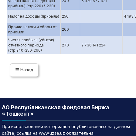
уплаты налога на доходы
240
6 929 677 931
прибыль) (стр.220+/-230)
Налог на доходы (прибыль)
250
4 193 
Прочие налоги и сборы от
260
прибыли
Чистая прибыль (убыток)
отчетного периода
270
2 736 141 224
(стр.240-250-260)
Назад
АО Республиканская Фондовая Биржа
«Тошкент»
При использовании материалов опубликованных на данном
сайте, ссылка на www.uzse.uz обязательна.