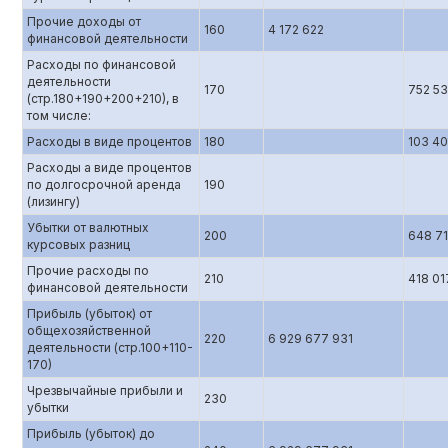
Прочие доходы от
160
4 172 622
финансовой деятельности
Расходы по финансовой
деятельности
170
752 5
(стр.180+190+200+210), в
том числе:
Расходы в виде процентов
180
103 40
Расходы а виде процентов
по долгосрочной аренда
190
(лизингу)
Убытки от валютных
200
648 7
курсовых разниц
Прочие расходы по
210
418 01
финансовой деятельности
Прибыль (убыток) от
общехозяйственной
220
6 929 677 931
деятельности (стр.100+110-
170)
Чрезвычайные прибыли и
230
убытки
Прибыль (убыток) до