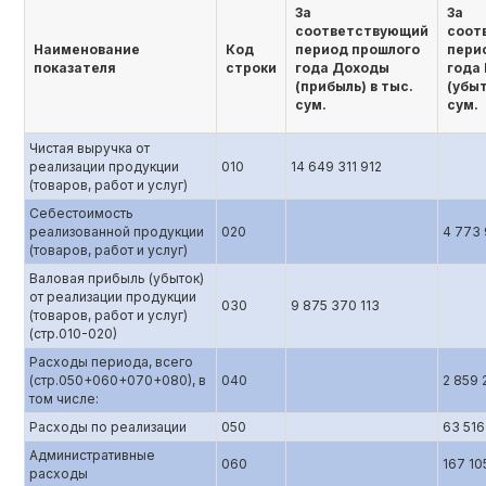
За
За
соответствующий
соот
Наименование
Код
период прошлого
пери
показателя
строки
года Доходы
года
(прибыль) в тыс.
(убыт
сум.
сум.
Чистая выручка от
реализации продукции
010
14 649 311 912
(товаров, работ и услуг)
Себестоимость
реализованной продукции
020
4 773 
(товаров, работ и услуг)
Валовая прибыль (убыток)
от реализации продукции
030
9 875 370 113
(товаров, работ и услуг)
(стр.010-020)
Расходы периода, всего
(стр.050+060+070+080), в
040
2 859 
том числе:
Расходы по реализации
050
63 516
Административные
060
167 10
расходы