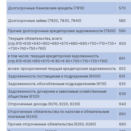
Долгосрочные банковские кредиты (7810)
570
Долгосрочные займы (7820, 7830, 7840)
580
Прочие долгосрочные кредиторские задолженности (7900)
590
Текущие обязательства, всего
(стр.610+630+640+650+660+670+680+690+700+710+720+
600
+730+740+750+760)
в том числе: текущая кредиторская задолженность
601
(стр.610+630+650+670+6 80+6 90+700+710+720+760)
из нее: просроченная текущая кредиторская задолженность
602
Задолженность поставщикам и подрядчикам (6000)
610
Задолженность обособленным подразделениям (6110)
620
Задолженность дочерним и зависимым хозяйственным
630
обществам (6120)
Отсроченные доходы (6210, 6220, 6230)
640
Отсроченные обязательства по налогам и обязательным
650
платежам (6240)
Прочие отсроченные обязательства (6250, 6290)
660