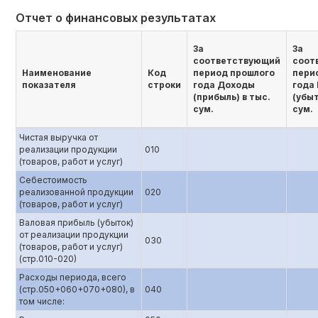
Отчет о финансовых результатах
За
За
соответствующий
соот
Наименование
Код
период прошлого
пери
показателя
строки
года Доходы
года
(прибыль) в тыс.
(убыт
сум.
сум.
Чистая выручка от
реализации продукции
010
(товаров, работ и услуг)
Себестоимость
реализованной продукции
020
(товаров, работ и услуг)
Валовая прибыль (убыток)
от реализации продукции
030
(товаров, работ и услуг)
(стр.010-020)
Расходы периода, всего
(стр.050+060+070+080), в
040
том числе: