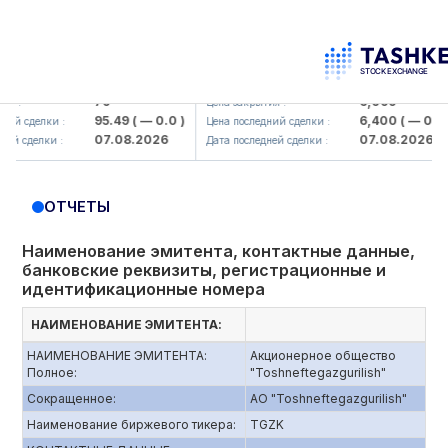
mkorbank> ATB)
UZMK (<O'zmetkombinat> AJ)
79
6,099
:
Цена закрытия :
95.49
( — 0.0 )
6,400
( — 0.0 )
 сделки :
Цена последний сделки :
07.08.2026
07.08.2026
 сделки :
Дата последней сделки :
ОТЧЕТЫ
Наименование эмитента, контактные данные,
банковские реквизиты, регистрационные и
идентификационные номера
НАИМЕНОВАНИЕ ЭМИТЕНТА:
НАИМЕНОВАНИЕ ЭМИТЕНТА:
Акционерное общество
Полное:
"Toshneftegazgurilish"
Сокращенное:
АО "Toshneftegazgurilish"
Наименование биржевого тикера:
TGZK