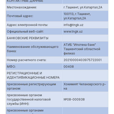
КОНТАКТНЫЕ ДАННЫЕ
Местонахождение:
г.Ташкент, ул.Катартал,2А
100113, г.Ташкент,
Почтовый адрес:
ул.Катартал,2А
Адрес электронной почты:
info@tngk.uz
Официальный веб-сайт:
www.tngk.uz
БАНКОВСКИЕ РЕКВИЗИТЫ
АТИБ "Ипотека банк"
Наименование обслуживающего
Ташкентский областной
банка:
филиао
Номер расчетного счета:
20210000403975722001
МФО:
00408
РЕГИСТРАЦИОННЫЕ И
ИДЕНТИФИКАЦИОННЫЕ НОМЕРА
присвоенные регистрирующим
Хокимият Чиланзарского р-
органом:
на
присвоенные органом
государственной налоговой
№08-000938
службы (ИНН):
присвоенные органами