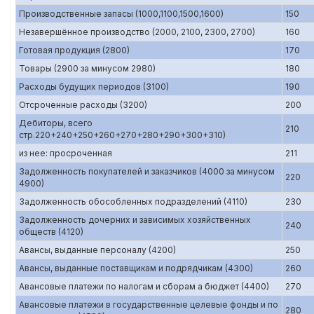
Производственные запасы (1000,1100,1500,1600)
150
Незавершённое производство (2000, 2100, 2300, 2700)
160
Готовая продукция (2800)
170
Товары (2900 за минусом 2980)
180
Расходы будущих периодов (3100)
190
Отсроченные расходы (3200)
200
Дебиторы, всего
210
стр.220+240+250+260+270+280+290+300+310)
из нее: просроченная
211
Задолженность покупателей и заказчиков (4000 за минусом
220
4900)
Задолженность обособленных подразделений (4110)
230
Задолженность дочерних и зависимых хозяйственных
240
обществ (4120)
Авансы, выданные персоналу (4200)
250
Авансы, выданные поставщикам и подрядчикам (4300)
260
Авансовые платежи по налогам и сборам а бюджет (4400)
270
Авансовые платежи в государственные целевые фонды и по
280