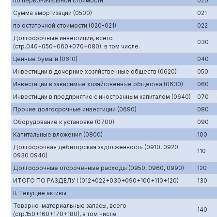
по первоначальной стоимости
020
Сумма амортизации (0500)
021
по остаточной стоимости (020-021)
022
Долгосрочные инвестиции, всего
030
(стр.040+050+060+070+080). в том числе.
Ценные бумаги (0610)
040
Инвестиции в дочерние хозяйственные обществ (0620)
050
Инвестиции в зависимые хозяйственные общества (0630)
060
Инвестиции в предприятие с иностранным капиталом (0640)
070
Прочие долгосрочные инвестиции (0690)
080
Оборудование к установке (0700)
090
Капитальные вложения (0800)
100
Долгосрочная дебиторская задолженность (0910, 0920.
110
0930 0940)
Долгосрочные отсроченные расходы (0950, 0960, 0990)
120
ИТОГО ПО РАЗДЕЛУ I (012+022+030+090+100+110+120)
130
II. Текущие активы
Товарно-материальные запасы, всего
140
(стр.150+160+170+180), в том числе