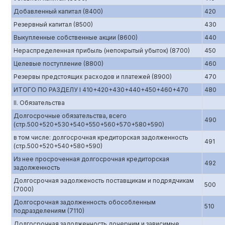
Добавленный капитал (8400)
420
Резервный капитал (8500)
430
Выкупленные собственные акции (8600)
440
Нераспределенная прибыль (непокрытый убыток) (8700)
450
Целевые поступление (8800)
460
Резервы предстоящих расходов и платежей (8900)
470
ИТОГО ПО РАЗДЕЛУ I 410+420+430+440+450+460+470
480
II. Обязательства
Долгосрочные обязательства, всего
490
(стр.500+520+530+540+550+560+570+580+590)
в том числе: долгосрочная кредиторская задолженность
491
(стр.500+520+540+580+590)
Из нее просроченная долгосрочная кредиторская
492
задолженность
Долгосрочная эадолженость поставщикам и подрядчикам
500
(7000)
Долгосрочная задолженность обособленным
510
подразделениям (7110)
Долгосрочная задолженность дочерним и зависимые,