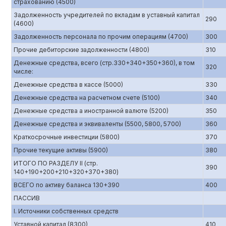
страхованию (4500)
Задолженность учредителей по вкладам в уставный капитал
290
(4600)
Задолженность персонала по прочим операциям (4700)
300
Прочие дебиторские задолженности (4800)
310
Денежные средства, всего (стр.330+340+350+360), в том
320
числе:
Денежные средства в кассе (5000)
330
Денежные средства на расчетном счете (5100)
340
Денежные средства а иностранной валюте (5200)
350
Денежные средства и эквиваленты (5500, 5800, 5700)
360
Краткосрочные инвестиции (5800)
370
Прочие текущие активы (5900)
380
ИТОГО ПО РАЗДЕЛУ II (стр.
390
140+190+200+210+320+370+380)
ВСЕГО по активу баланса 130+390
400
ПАССИВ
I. Источники собственных средств
Уставной капитал (8300)
410