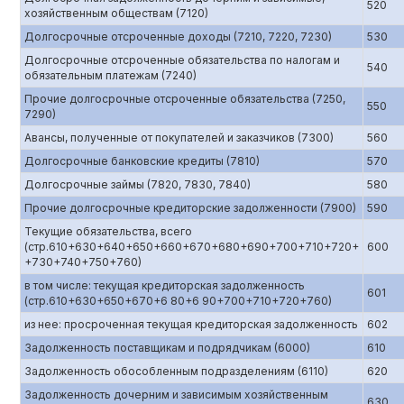
520
хозяйственным обществам (7120)
Долгосрочные отсроченные доходы (7210, 7220, 7230)
530
Долгосрочные отсроченные обязательства по налогам и
540
обязательным платежам (7240)
Прочие долгосрочные отсроченные обязательства (7250,
550
7290)
Авансы, полученные от покупателей и заказчиков (7300)
560
Долгосрочные банковские кредиты (7810)
570
Долгосрочные займы (7820, 7830, 7840)
580
Прочие долгосрочные кредиторские задолженности (7900)
590
Текущие обязательства, всего
(стр.610+630+640+650+660+670+680+690+700+710+720+
600
+730+740+750+760)
в том числе: текущая кредиторская задолженность
601
(стр.610+630+650+670+6 80+6 90+700+710+720+760)
из нее: просроченная текущая кредиторская задолженность
602
Задолженность поставщикам и подрядчикам (6000)
610
Задолженность обособленным подразделениям (6110)
620
Задолженность дочерним и зависимым хозяйственным
630