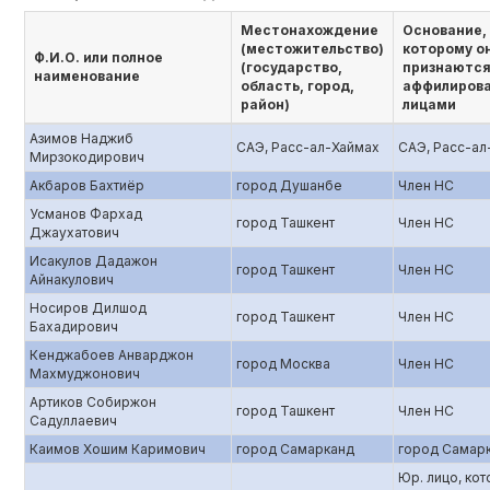
Местонахождение
Основание,
(местожительство)
которому о
Ф.И.О. или полное
(государство,
признаютс
наименование
область, город,
аффилиров
район)
лицами
Азимов Наджиб
САЭ, Расс-ал-Хаймах
САЭ, Расс-ал
Мирзокодирович
Акбаров Бахтиёр
город Душанбе
Член НС
Усманов Фархад
город Ташкент
Член НС
Джаухатович
Исакулов Дадажон
город Ташкент
Член НС
Айнакулович
Носиров Дилшод
город Ташкент
Член НС
Бахадирович
Кенджабоев Анварджон
город Москва
Член НС
Махмуджонович
Артиков Собиржон
город Ташкент
Член НС
Садуллаевич
Каимов Хошим Каримович
город Самарканд
город Самар
Юр. лицо, ко