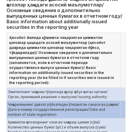
қоғозлар ҳақидаги асосий маълумотлар/
Основные сведения о дополнительно
выпущенных ценных бумагах в отчетном году/
Basic information about additionally issued
securities in the reporting year
Ҳисобот йилида қўшимча чиқарилган қимматли
қоғозлар ҳақидаги асосий маълумотлар (ҳисобот
даврида қимматли қоғозлар чиқарилган бўлса,
тўлдирилади)/ Основные сведения о дополнительно
выпущенных ценных бумагах в отчетном году
(заполняется, если в отчетном периоде
осуществлялся выпуск ценных бумаг)/ Basic
information on additionally issued securities in the
reporting year (to be filled in if securities were issued in
the reporting period):
Эмитентнинг чиқариш тўғрисида қарор қабул қилган органи/
Орган, принявший решение о выпуске/ Issuing authority:
Чиқарилишнинг давлат рўйхатидан ўтказилган санаси ва рақами/
Дата и номер государственной регистрации/ Date and
number of state registration:
Қимматли қоғозларнинг сони ва чиқариш ҳажми (сўм)/
Количество ценных бумаг (шт.) и объем выпуска (сум)/