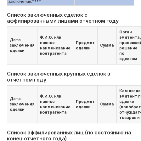
заключения:****
Список заключенных сделок с
аффилированными лицами отчетном году
Орган
Ф.И.О. или
эмитента,
Дата
полное
Предмет
принявши
заключения
Сумма
наименование
сделки
решение
сделки
контрагента
по
сделкам
Список заключенных крупных сделок в
отчетном году
Кем являе
Ф.И.О. или
эмитент п
Дата
полное
Предмет
сделке
заключения
Сумма
наименование
сделки
(приобре
сделки
контрагента
отчуждат
товаров и 
Список аффилированных лиц (по состоянию на
конец отчетного года)