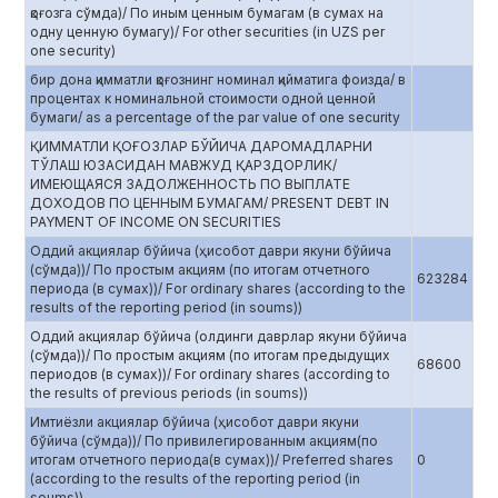
қоғозга сўмда)/ По иным ценным бумагам (в сумах на
одну ценную бумагу)/ For other securities (in UZS per
one security)
бир дона қимматли қоғознинг номинал қийматига фоизда/ в
процентах к номинальной стоимости одной ценной
бумаги/ as a percentage of the par value of one security
ҚИММАТЛИ ҚОҒОЗЛАР БЎЙИЧА ДАРОМАДЛАРНИ
ТЎЛАШ ЮЗАСИДАН МАВЖУД ҚАРЗДОРЛИК/
ИМЕЮЩАЯСЯ ЗАДОЛЖЕННОСТЬ ПО ВЫПЛАТЕ
ДОХОДОВ ПО ЦЕННЫМ БУМАГАМ/ PRESENT DEBT IN
PAYMENT OF INCOME ON SECURITIES
Оддий акциялар бўйича (ҳисобот даври якуни бўйича
(сўмда))/ По простым акциям (по итогам отчетного
623284
периода (в сумах))/ For ordinary shares (according to the
results of the reporting period (in soums))
Оддий акциялар бўйича (олдинги даврлар якуни бўйича
(сўмда))/ По простым акциям (по итогам предыдущих
68600
периодов (в сумах))/ For ordinary shares (according to
the results of previous periods (in soums))
Имтиёзли акциялар бўйича (ҳисобот даври якуни
бўйича (сўмда))/ По привилегированным акциям(по
итогам отчетного периода(в сумах))/ Preferred shares
0
(according to the results of the reporting period (in
soums))