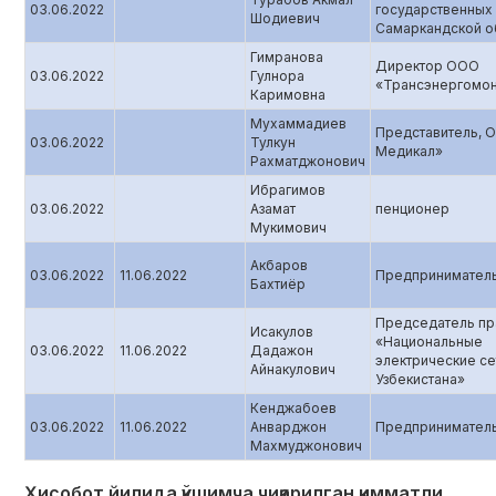
03.06.2022
государственных 
Шодиевич
Самаркандской о
Гимранова
Директор ООО
03.06.2022
Гулнора
«Трансэнергомо
Каримовна
Мухаммадиев
Представитель, 
03.06.2022
Тулкун
Медикал»
Рахматджонович
Ибрагимов
03.06.2022
Азамат
пенционер
Мукимович
Акбаров
03.06.2022
11.06.2022
Предпринимател
Бахтиёр
Председатель пр
Исакулов
«Национальные
03.06.2022
11.06.2022
Дадажон
электрические се
Айнакулович
Узбекистана»
Кенджабоев
03.06.2022
11.06.2022
Анварджон
Предпринимател
Махмуджонович
Ҳисобот йилида қўшимча чиқарилган қимматли