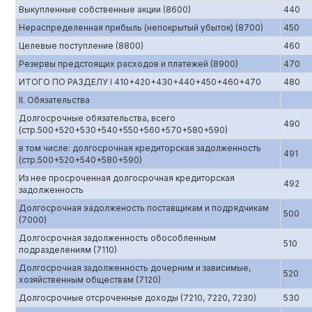
Выкупленные собственные акции (8600)
440
Нераспределенная прибыль (непокрытый убыток) (8700)
450
Целевые поступление (8800)
460
Резервы предстоящих расходов и платежей (8900)
470
ИТОГО ПО РАЗДЕЛУ I 410+420+430+440+450+460+470
480
II. Обязательства
Долгосрочные обязательства, всего
490
(стр.500+520+530+540+550+560+570+580+590)
в том числе: долгосрочная кредиторская задолженность
491
(стр.500+520+540+580+590)
Из нее просроченная долгосрочная кредиторская
492
задолженность
Долгосрочная эадолженость поставщикам и подрядчикам
500
(7000)
Долгосрочная задолженность обособленным
510
подразделениям (7110)
Долгосрочная задолженность дочерним и зависимые,
520
хозяйственным обществам (7120)
Долгосрочные отсроченные доходы (7210, 7220, 7230)
530