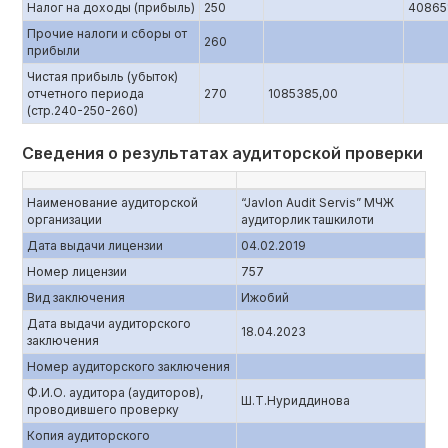
Налог на доходы (прибыль)
250
40865
Прочие налоги и сборы от
260
прибыли
Чистая прибыль (убыток)
отчетного периода
270
1085385,00
(стр.240-250-260)
Сведения о результатах аудиторской проверки
Наименование аудиторской
“Javlon Audit Servis” МЧЖ
организации
аудиторлик ташкилоти
Дата выдачи лицензии
04.02.2019
Номер лицензии
757
Вид заключения
Ижобий
Дата выдачи аудиторского
18.04.2023
заключения
Номер аудиторского заключения
Ф.И.О. аудитора (аудиторов),
Ш.Т.Нуриддинова
проводившего проверку
Копия аудиторского