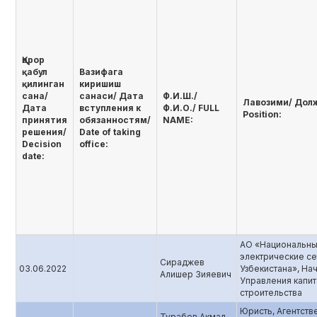
Қарор
қабул
Вазифага
қилинган
киришиш
сана/
санаси/ Дата
Ф.И.Ш./
Лавозими/ Дол
Дата
вступления к
Ф.И.О./ FULL
Position:
принятия
обязанностям/
NAME:
решения/
Date of taking
Decision
office:
date:
АО «Национальн
электрические се
Сираджев
03.06.2022
Узбекистана», На
Алишер Зияевич
Управления капи
строительства
Юристь, Агентств
Турабов Акмал