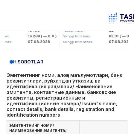
liq KMK> AJ)
KFSK (<Kafolat sug'urta kompaniyasi>
16 100
82
Yopilish narxi :
16 288
( — 0.0 )
83.91
( — 0.0 )
So'nggi bitim narxi :
07.08.2026
07.08.2026
 :
So'nggi bitim sanasi :
HISOBOTLAR
Эмитентнинг номи, алоқа маълумотлари, банк
реквизитлари, рўйхатдан ўтказиш ва
идентификация рақамлари/ Наименование
эмитента, контактные данные, банковские
реквизиты, регистрационные и
идентификационные номера/ Issuer's name,
contact details, bank details, registration and
identification numbers
ЭМИТЕНТНИНГ НОМИ/
НАИМЕНОВАНИЕ ЭМИТЕНТА/