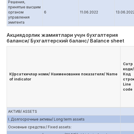
Решения,
принятые высшим
органом
6
11.06.2022
13.06.202
управления
эмитента
Акциядорлик жамиятлари учун бухгалтерия
баланси/ Бухгалтерский баланс/ Balance sheet
Сатр
коди/
Кўрсаткичлар номи/ Наименование показателя/ Name
Код
of indicator
стро
Line
code
АКТИВ/ ASSETS
I. Долгосрочные активы/ Long term assets
Основные средства:/ Fixed assets: