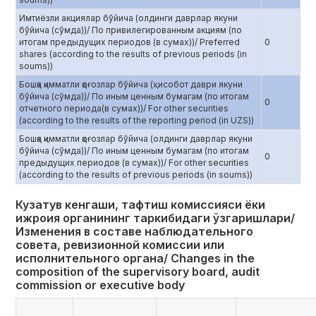
Имтиёзли акциялар бўйича (олдинги даврлар якуни
бўйича (сўмда))/ По привилегированным акциям (по
итогам предыдущих периодов (в сумах))/ Preferred
0
shares (according to the results of previous periods (in
soums))
Бошқа қимматли қоғозлар бўйича (ҳисобот даври якуни
бўйича (сўмда))/ По иным ценным бумагам (по итогам
0
отчетного периода(в сумах))/ For other securities
(according to the results of the reporting period (in UZS))
Бошқа қимматли қоғозлар бўйича (олдинги даврлар якуни
бўйича (сўмда))/ По иным ценным бумагам (по итогам
0
предыдущих периодов (в сумах))/ For other securities
(according to the results of previous periods (in soums))
Кузатув кенгаши, тафтиш комиссияси ёки
ижроия органининг таркибидаги ўзгаришлари/
Изменения в составе наблюдательного
совета, ревизионной комиссии или
исполнительного органа/ Сhanges in the
composition of the supervisory board, audit
commission or executive body