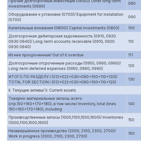
Прочие долгосрочные инвестиции (0690)/ Other long-term
080
investments (0690)
Оборудование к установке (0700)/ Equipment for installation
090
(0700)
Капитальные вложения (0800)/ Capital investments (0800)
100
Долгосрочная дебиторская задолженность (0910, 0920.
0930 0940)/ Long-term accounts receivable (0910, 0920.
110
0930 0940)
Из нее просроченная/ Out of it overdue
111
Долгосрочные отсроченные расходы (0950, 0960, 0990)/
120
Long-term deferred expenses (0950, 0960, 0990)
ИТОГО ПО РАЗДЕЛУ I (012+022+030+090+100+110+120)/
130
TOTAL FOR SECTION I (012+022+030+090+100+110+120)
II. Текущие активы/ II. Current assets
Товарно-материальные запасы, всего
(стр.150+160+170+180), в том числе/ Inventory, total (lines
140
150+160+170+180), including
Производственные запасы (1000,1100,1500,1600)/ Inventories
150
(1000,1100,1500,1600)
Незавершённое производство (2000, 2100, 2300, 2700)/
160
Work in progress (2000, 2100, 2300, 2700)