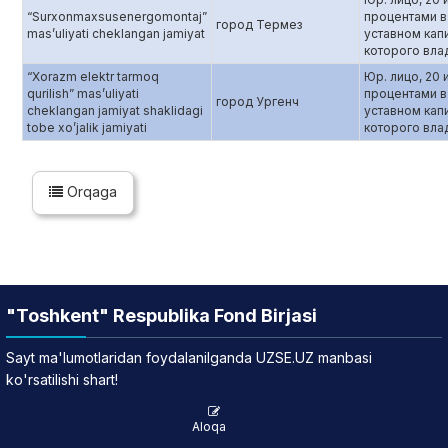
“Surxonmaxsusenergomontaj”
процентами в
город Термез
mas’uliyati cheklangan jamiyat
уставном кап
которого вла
“Xorazm elektr tarmoq
Юр. лицо, 20 
qurilish” mas’uliyati
процентами в
город Ургенч
cheklangan jamiyat shaklidagi
уставном кап
tobe xo’jalik jamiyati
которого вла
Orqaga
"Toshkent" Respublika Fond Birjasi
Sayt ma'lumotlaridan foydalanilganda UZSE.UZ manbasi
ko'rsatilishi shart!
Aloqa