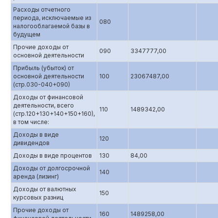
Расходы отчетного
периода, исключаемые из
080
налогооблагаемой базы в
будущем
Прочие доходы от
090
3347777,00
основной деятельности
Прибыль (убыток) от
основной деятельности
100
23067487,00
(стр.0З0-040+090)
Доходы от финансовой
деятельности, всего
110
1489342,00
(стр.120+130+140+150+160),
в том числе:
Доходы в виде
120
дивидендов
Доходы в виде процентов
130
84,00
Доходы от долгосрочной
140
аренда (лизинг)
Доходы от валютных
150
курсовых разниц
Прочие доходы от
160
1489258,00