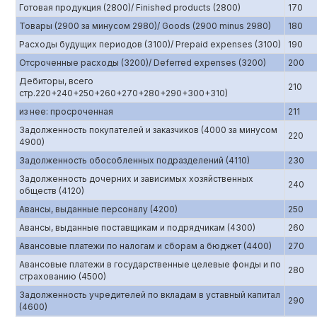
Готовая продукция (2800)/ Finished products (2800)
170
Товары (2900 за минусом 2980)/ Goods (2900 minus 2980)
180
Расходы будущих периодов (3100)/ Prepaid expenses (3100)
190
Отсроченные расходы (3200)/ Deferred expenses (3200)
200
Дебиторы, всего
210
стр.220+240+250+260+270+280+290+300+310)
из нее: просроченная
211
Задолженность покупателей и заказчиков (4000 за минусом
220
4900)
Задолженность обособленных подразделений (4110)
230
Задолженность дочерних и зависимых хозяйственных
240
обществ (4120)
Авансы, выданные персоналу (4200)
250
Авансы, выданные поставщикам и подрядчикам (4300)
260
Авансовые платежи по налогам и сборам а бюджет (4400)
270
Авансовые платежи в государственные целевые фонды и по
280
страхованию (4500)
Задолженность учредителей по вкладам в уставный капитал
290
(4600)