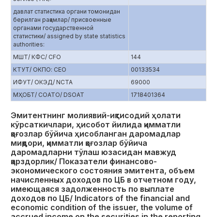
давлат статистика органи томонидан
берилган рақамлар/ присвоенные
органами государственной
статистики/ assigned by state statistics
authorities:
МШТ/ КФС/ CFO
144
КТУТ/ ОКПО: CEO
00133534
ИФУТ/ ОКЭД/ NCTA
69000
МҲОБТ/ СОАТО/ DSOAT
1718401364
Эмитентнинг молиявий-иқтисодий ҳолати
кўрсаткичлари, ҳисобот йилида қимматли
қоғозлар бўйича ҳисобланган даромадлар
миқдори, қимматли қоғозлар бўйича
даромадларни тўлаш юзасидан мавжуд
қарздорлик/ Показатели финансово-
экономического состояния эмитента, объем
начисленных доходов по ЦБ в отчетном году,
имеющаяся задолженность по выплате
доходов по ЦБ/ Indicators of the financial and
economic condition of the issuer, the volume of
accrued income on the securities in the reporting