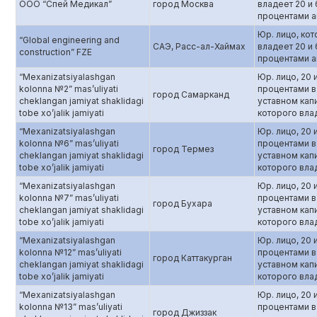
ООО “Спей Медикал”
город Москва
владеет 20 и
процентами а
Юр. лицо, ко
“Global engineering and
САЭ, Расс-ал-Хаймах
владеет 20 и
construction” FZE
процентами а
“Mexanizatsiyalashgan
Юр. лицо, 20 
kolonna №2” mas’uliyati
процентами в
город Самарканд
cheklangan jamiyat shaklidagi
уставном кап
tobe xo’jalik jamiyati
которого вла
“Mexanizatsiyalashgan
Юр. лицо, 20 
kolonna №6” mas’uliyati
процентами в
город Термез
cheklangan jamiyat shaklidagi
уставном кап
tobe xo’jalik jamiyati
которого вла
“Mexanizatsiyalashgan
Юр. лицо, 20 
kolonna №7” mas’uliyati
процентами в
город Бухара
cheklangan jamiyat shaklidagi
уставном кап
tobe xo’jalik jamiyati
которого вла
“Mexanizatsiyalashgan
Юр. лицо, 20 
kolonna №12” mas’uliyati
процентами в
город Каттакурган
cheklangan jamiyat shaklidagi
уставном кап
tobe xo’jalik jamiyati
которого вла
“Mexanizatsiyalashgan
Юр. лицо, 20 
kolonna №13” mas’uliyati
процентами в
город Джиззак