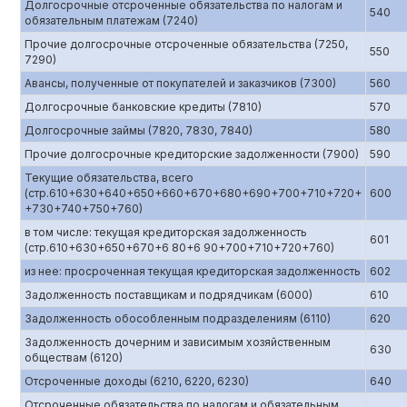
Долгосрочные отсроченные обязательства по налогам и
540
обязательным платежам (7240)
Прочие долгосрочные отсроченные обязательства (7250,
550
7290)
Авансы, полученные от покупателей и заказчиков (7300)
560
Долгосрочные банковские кредиты (7810)
570
Долгосрочные займы (7820, 7830, 7840)
580
Прочие долгосрочные кредиторские задолженности (7900)
590
Текущие обязательства, всего
(стр.610+630+640+650+660+670+680+690+700+710+720+
600
+730+740+750+760)
в том числе: текущая кредиторская задолженность
601
(стр.610+630+650+670+6 80+6 90+700+710+720+760)
из нее: просроченная текущая кредиторская задолженность
602
Задолженность поставщикам и подрядчикам (6000)
610
Задолженность обособленным подразделениям (6110)
620
Задолженность дочерним и зависимым хозяйственным
630
обществам (6120)
Отсроченные доходы (6210, 6220, 6230)
640
Отсроченные обязательства по налогам и обязательным