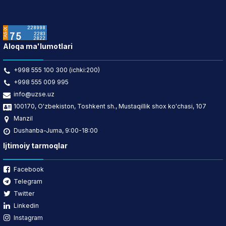
Aloqa ma'lumotlari
+998 555 100 300 (ichki:200)
+998 555 009 995
info@uzse.uz
100170, O'zbekiston, Toshkent sh., Mustaqillik shox ko'chasi, 107
Manzil
Dushanba-Juma, 9:00-18:00
Ijtimoiy tarmoqlar
Facebook
Telegram
Twitter
Linkedin
Instagram