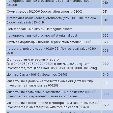
по первоначальной стоимости (01,03)/ at historical cost
010
(01.03)
Сумма износа (0200)/ Depreciation amount (0200)
011
Остаточная (балансовая) стоимость (стр.010-011)/ Residual
012
(book) value (str.010-011)
Нематериальные активы:/ Intangible assets:
по первоначальной стоимости/ at original cost
020
Сумма амортизации (0500)/ Depreciation amount (0500)
021
по остаточной стоимости (020-021)/ by residual value (020-
022
021)
Долгосрочные инвестиции, всего
(стр.040+050+060+070+080). в том числе./ Long-term
030
investments, total (lines 040+050+060+070+080). including.
Ценные бумаги (0610)/ Securities (0610)
040
Инвестиции в дочерние хозяйственные обществ (0620)/
050
Investments in subsidiaries (0620)
Инвестиции в зависимые хозяйственные общества (0630)/
060
Investments in dependent business companies (0630)
Инвестиции в предприятие с иностранным капиталом (0640)/
070
Investments in an enterprise with foreign capital (0640)