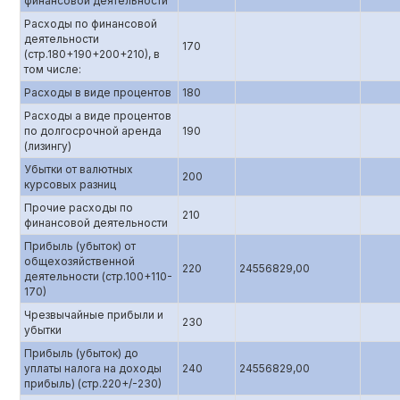
финансовой деятельности
Расходы по финансовой
деятельности
170
(стр.180+190+200+210), в
том числе:
Расходы в виде процентов
180
Расходы а виде процентов
по долгосрочной аренда
190
(лизингу)
Убытки от валютных
200
курсовых разниц
Прочие расходы по
210
финансовой деятельности
Прибыль (убыток) от
общехозяйственной
220
24556829,00
деятельности (стр.100+110-
170)
Чрезвычайные прибыли и
230
убытки
Прибыль (убыток) до
уплаты налога на доходы
240
24556829,00
прибыль) (стр.220+/-230)