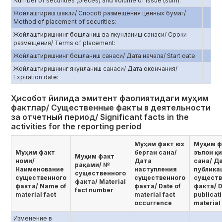
Number of securities (pieces) and volume of issue (sum):
Жойлаштириш шакли/ Способ размещения ценных бумаг/
Method of placement of securities:
Жойлаштиришнинг бошланиш ва якунланиш санаси/ Сроки
размещения/ Terms of placement:
Жойлаштиришнинг бошланиш санаси/ Дата начала/ Start date:
Жойлаштиришнинг якунланиш санаси/ Дата окончания/
Еxpiration date:
Ҳисобот йилида эмитент фаолиятидаги муҳим
фактлар/ Существенные факты в деятельности
за отчетный период/ Significant facts in the
activities for the reporting period
Муҳим факт юз
Муҳим ф
Муҳим факт
берган сана/
эълон қ
Муҳим факт
номи/
Дата
сана/ Д
рақами/ №
Наименование
наступления
публика
существенного
существенного
существенного
существ
факта/ Мaterial
факта/ Name of
факта/ Date of
факта/ D
fact number
material fact
material fact
publicati
occurrence
material 
Изменение в