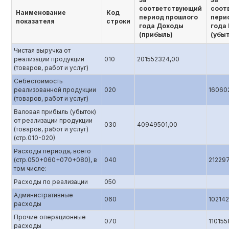
соответствующий
соот
Наименование
Код
период прошлого
пери
показателя
строки
года Доходы
года
(прибыль)
(убы
Чистая выручка от
реализации продукции
010
201552324,00
(товаров, работ и услуг)
Себестоимость
реализованной продукции
020
16060
(товаров, работ и услуг)
Валовая прибыль (убыток)
от реализации продукции
030
40949501,00
(товаров, работ и услуг)
(стр.010-020)
Расходы периода, всего
(стр.050+060+070+080), в
040
21229
том числе:
Расходы по реализации
050
Административные
060
10214
расходы
Прочие операционные
070
110155
расходы