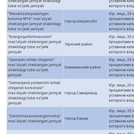
cheklangan jamiyat shaklidagi
уставном кап
tobe xo’jalik jamiyati
которого вла
“Mexanizatsiyalashgan
Юр. лицо, 20 
kolonna №14” mas’uliyati
процентами в
город Шахрисабз
cheklangan jamiyat shaklidagi
уставном кап
tobe xo’jalik jamiyati
которого вла
“Energoqurilishmaxsulot”
Юр. лицо, 20 
mas’uliyati cheklangan jamiyat
процентами в
Узунский район
shaklidagi tobe xo’jalik
уставном кап
jamiyati
которого вла
“Qamashi ishlab chiqarish”
Юр. лицо, 20 
mas’uliyati cheklangan jamiyat
процентами в
Камашинский район
shaklidagi tobe xo’jalik
уставном кап
jamiyati
которого вла
“Samarqand yordamchi ishlab
Юр. лицо, 20 
chiqarish korxonasi”
процентами в
mas’uliyati cheklangan jamiyat
город Самарканд
уставном кап
shaklidagi tobe xo’jalik
которого вла
jamiyati
Юр. лицо, 20 
“Qarshimaxsusenergomontaj”
процентами в
город Карши
mas’uliyati cheklangan jamiyat
уставном кап
которого вла
Юр. лицо, 20 