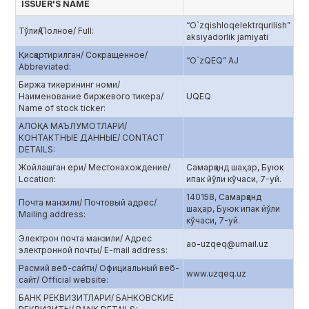
ISSUER'S NAME
“O`zqishloqelektrqurilish”
Тўлиқ/Полное/ Full:
aksiyadorlik jamiyati
Қисқартирилган/ Сокращенное/
“O`zQEQ” AJ
Abbreviated:
Биржа тикерининг номи/
Наименование биржевого тикера/
UQEQ
Name of stock ticker:
АЛОҚА МАЪЛУМОТЛАРИ/
КОНТАКТНЫЕ ДАННЫЕ/ CONTACT
DETAILS:
Жойлашган ери/ Местонахождение/
Самарқанд шаҳар, Буюк
Location:
ипак йўли кўчаси, 7-уй.
140158, Самарқанд
Почта манзили/ Почтовый адрес/
шаҳар, Буюк ипак йўли
Mailing address:
кўчаси, 7-уй.
Электрон почта манзили/ Адрес
ao-uzqeq@umail.uz
электронной почты/ E-mail address:
Расмий веб-сайти/ Официальный веб-
www.uzqeq.uz
сайт/ Official website:
БАНК РЕКВИЗИТЛАРИ/ БАНКОВСКИЕ