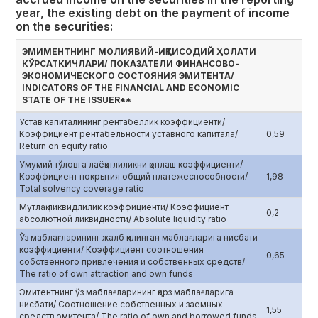
year, the existing debt on the payment of income
on the securities:
ЭМИМЕНТНИНГ МОЛИЯВИЙ-ИҚТИСОДИЙ ҲОЛАТИ
КЎРСАТКИЧЛАРИ/ ПОКАЗАТЕЛИ ФИНАНСОВО-
ЭКОНОМИЧЕСКОГО СОСТОЯНИЯ ЭМИТЕНТА/
INDICATORS OF THE FINANCIAL AND ECONOMIC
STATE OF THE ISSUER**
Устав капиталининг рентабеллик коэффициенти/
Коэффициент рентабельности уставного капитала/
0,59
Return on equity ratio
Умумий тўловга лаёқатлиликни қоплаш коэффициенти/
Коэффициент покрытия общий платежеспособности/
1,98
Total solvency coverage ratio
Мутлақ ликвидлилик коэффициенти/ Коэффициент
0,2
абсолютной ликвидности/ Absolute liquidity ratio
Ўз маблағларининг жалб қилинган маблағларига нисбати
коэффициенти/ Коэффициент соотношения
0,65
собственного привлечения и собственных средств/
The ratio of own attraction and own funds
Эмитентнинг ўз маблағларининг қарз маблағларига
нисбати/ Соотношение собственных и заемных
1,55
средств эмитента/ The ratio of own and borrowed funds