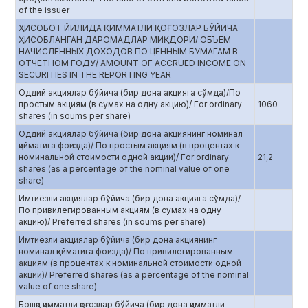
of the issuer
ҲИСОБОТ ЙИЛИДА ҚИММАТЛИ ҚОҒОЗЛАР БЎЙИЧА
ҲИСОБЛАНГАН ДАРОМАДЛАР МИҚДОРИ/ ОБЪЕМ
НАЧИСЛЕННЫХ ДОХОДОВ ПО ЦЕННЫМ БУМАГАМ В
ОТЧЕТНОМ ГОДУ/ AMOUNT OF ACCRUED INCOME ON
SECURITIES IN THE REPORTING YEAR
Оддий акциялар бўйича (бир дона акцияга сўмда)/По
простым акциям (в сумах на одну акцию)/ For ordinary
1060
shares (in soums per share)
Оддий акциялар бўйича (бир дона акциянинг номинал
қийматига фоизда)/ По простым акциям (в процентах к
номинальной стоимости одной акции)/ For ordinary
21,2
shares (as a percentage of the nominal value of one
share)
Имтиёзли акциялар бўйича (бир дона акцияга сўмда)/
По привилегированным акциям (в сумах на одну
акцию)/ Preferred shares (in soums per share)
Имтиёзли акциялар бўйича (бир дона акциянинг
номинал қийматига фоизда)/ По привилегированным
акциям (в процентах к номинальной стоимости одной
акции)/ Preferred shares (as a percentage of the nominal
value of one share)
Бошқа қимматли қоғозлар бўйича (бир дона қимматли