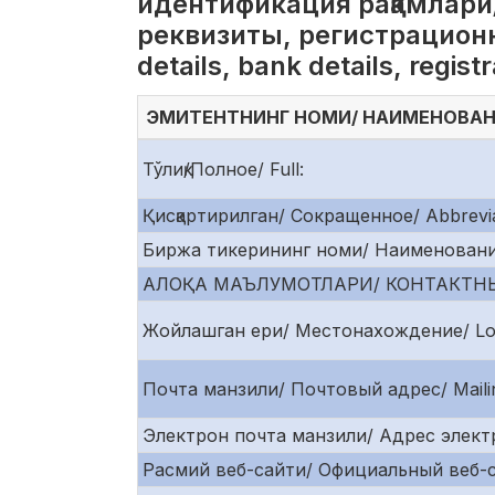
идентификация рақамлари
реквизиты, регистрационн
details, bank details, regis
ЭМИТЕНТНИНГ НОМИ/ НАИМЕНОВАНИ
Тўлиқ/Полное/ Full:
Қисқартирилган/ Сокращенное/ Abbrevia
Биржа тикерининг номи/ Наименование 
АЛОҚА МАЪЛУМОТЛАРИ/ КОНТАКТНЫ
Жойлашган ери/ Местонахождение/ Loc
Почта манзили/ Почтовый адрес/ Mailin
Электрон почта манзили/ Адрес электр
Расмий веб-сайти/ Официальный веб-сайт