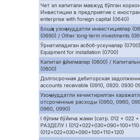
Чет эл капитали мавжуд бўлган корхон
Инвестиции в предприятие с иностранн
enterprise with foreign capital (0640)
Бошқа узоқ муддатли инвестициялар (
(0690) / Other long-term investments (0
Ўрнатиладиган асбоб-ускуналар (0700)
Equipment for installation (0700)
Капитал қўйилмалар (0800) / Капитальны
(0800)
Долгосрочная дебиторская задолженнос
accounts receivable (0910, 0920. 0930 0
Узоқ муддатли кечиктирилган харажатл
отсроченные расходы (0950, 0960, 0990
0960, 0990)
I бўлим бўйича жами (сатр. 012 + 022 +
РАЗДЕЛУ I (012+022+030+090+100+110+
(012+022+030+090+100+110+120)