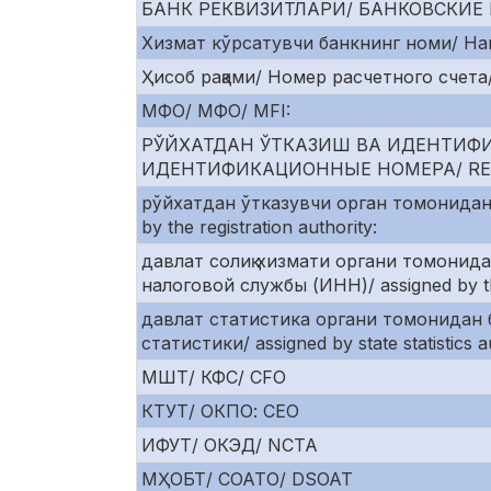
БАНК РЕКВИЗИТЛАРИ/ БАНКОВСКИЕ 
Хизмат кўрсатувчи банкнинг номи/ На
Ҳисоб рақами/ Номер расчетного счета/
МФО/ МФО/ MFI:
РЎЙХАТДАН ЎТКАЗИШ ВА ИДЕНТИФ
ИДЕНТИФИКАЦИОННЫЕ НОМЕРА/ REGI
рўйхатдан ўтказувчи орган томонидан
by the registration authority:
давлат солиқ хизмати органи томонид
налоговой службы (ИНН)/ assigned by the
давлат статистика органи томонидан 
статистики/ assigned by state statistics au
МШТ/ КФС/ CFO
КТУТ/ ОКПО: CEO
ИФУТ/ ОКЭД/ NCTA
МҲОБТ/ СОАТО/ DSOAT