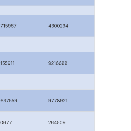
2715967
4300234
2155911
9216688
9637559
9778921
30677
264509