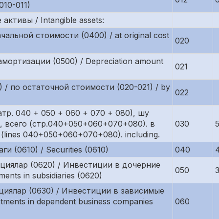
.010-011)
тивы / Intangible assets:
альной стоимости (0400) / at original cost
020
мортизации (0500) / Depreciation amount
021
1) / по остаточной стоимости (020-021) / by
022
тр. 040 + 050 + 060 + 070 + 080), шу
 всего (стр.040+050+060+070+080). в
030
l (lines 040+050+060+070+080). including.
и (0610) / Securities (0610)
040
иялар (0620) / Инвестиции в дочерние
050
nts in subsidiaries (0620)
иялар (0630) / Инвестиции в зависимые
tments in dependent business companies
060