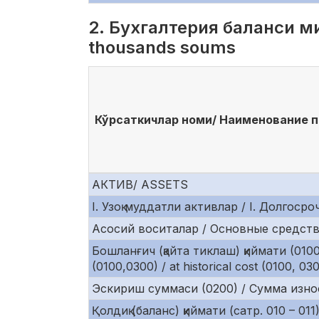
2. Бухгалтерия баланси ми
thousands soums
Кўрсаткичлар номи/ Наименование по
АКТИВ/ ASSETS
I. Узоқ муддатли активлар / I. Долгосро
Асосий воситалар / Основные средства 
Бошланғич (қайта тиклаш) қиймати (010
(0100,0300) / at historical cost (0100, 03
Эскириш суммаси (0200) / Сумма износа
Қолдиқ (баланс) қиймати (сатр. 010 – 0