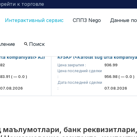
рейти к торговле
Интерактивный сервис
СППЗ Nego
Данные по
по компаниям включенных в биржевой котировальны
вление
Поиск
kompaniyasi> AJ)
KFSKP (<Kafolat sug'urta kompaniyasi> 
Цена закрытия :
936.99
Цена последний сделки
1
( — 0.0 )
:
956.98
( — 0.0 )
Дата последней сделки
8.2026
:
07.08.2026
қа маълумотлари, банк реквизитлари