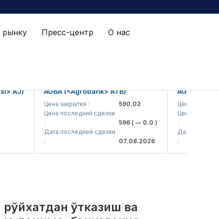
 рынку
Пресс-центр
О нас
й список
AJ)
AGBA (<Agrobank> ATB)
AGBAP (<Agroba
Цена закрытия :
590.02
Цена закрытия :
Цена последний сделки
Цена последний сд
:
596
( — 0.0 )
:
Дата последней сделки
Дата последней сд
:
07.08.2026
:
, рўйхатдан ўтказиш ва