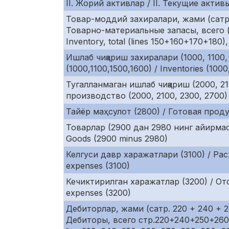
II. Жорий активлар / II. Текущие активы 
Товар-моддий захиралари, жами (сатр. 
Товарно-материальные запасы, всего (
Inventory, total (lines 150+160+170+180),
Ишлаб чиқариш захиралари (1000, 1100
(1000,1100,1500,1600) / Inventories (1000
Тугалланмаган ишлаб чиқариш (2000, 2
производство (2000, 2100, 2300, 2700) 
Тайёр маҳсулот (2800) / Готовая продук
Товарлар (2900 дан 2980 нинг айирмас
Goods (2900 minus 2980)
Келгуси давр харажатлари (3100) / Рас
expenses (3100)
Кечиктирилган харажатлар (3200) / От
expenses (3200)
Дебиторлар, жами (сатр. 220 + 240 + 25
Дебиторы, всего стр.220+240+250+260+