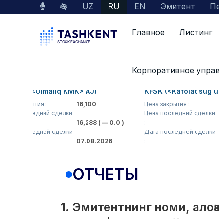
UZ
RU
EN
Эмитент
Пе
Главное
Листинг
Interactive Services
Раскрытие информации 
Корпоративное упра
KP (<Olmaliq KMK> AJ)
KFSK (<Kafolat sug'urta 
 закрытия :
16,100
Цена закрытия :
82
 последний сделки
Цена последний сделки
16,288
( — 0.0 )
:
83.9
 последней сделки
Дата последней сделки
07.08.2026
:
07.0
ОТЧЕТЫ
1. Эмитентнинг номи, ало