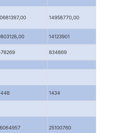
10681397,00
14958770,00
9803128,00
14123901
878269
834869
3448
1434
16064957
25100760