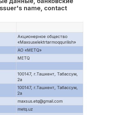
ые данные, банковские
suer's name, contact
Акционерное общество
«Maxsuselektrtarmoqqurilish»
АО «METQ»
METQ
100147, г.Ташкент, Табассум,
2а
100147, г.Ташкент, Табассум,
2а
maxsus.etq@gmail.com
metq.uz