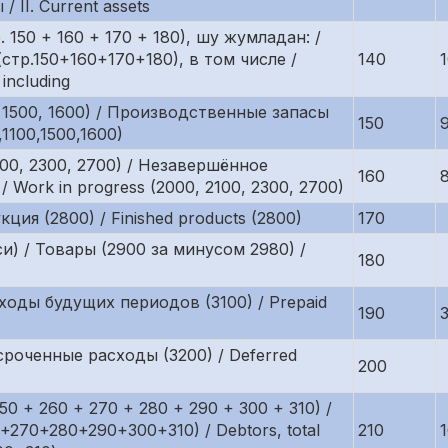
/ II. Current assets
150 + 160 + 170 + 180), шу жумладан: /
стр.150+160+170+180), в том числе /
140
 including
, 1500, 1600) / Производственные запасы
150
,1100,1500,1600)
100, 2300, 2700) / Незавершённое
160
/ Work in progress (2000, 2100, 2300, 2700)
ция (2800) / Finished products (2800)
170
и) / Товары (2900 за минусом 2980) /
180
ходы будущих периодов (3100) / Prepaid
190
сроченные расходы (3200) / Deferred
200
0 + 260 + 270 + 280 + 290 + 300 + 310) /
270+280+290+300+310) / Debtors, total
210