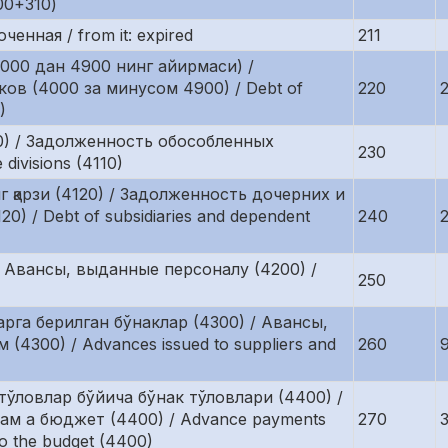
00+310)
енная / from it: expired
211
000 дан 4900 нинг айирмаси) /
ов (4000 за минусом 4900) / Debt of
220
)
0) / Задолженность обособленных
230
divisions (4110)
 қарзи (4120) / Задолженность дочерних и
 / Debt of subsidiaries and dependent
240
 Авансы, выданные персоналу (4200) /
250
рга берилган бўнаклар (4300) / Авансы,
300) / Advances issued to suppliers and
260
тўловлар бўйича бўнак тўловлари (4400) /
ам а бюджет (4400) / Advance payments
270
to the budget (4400)