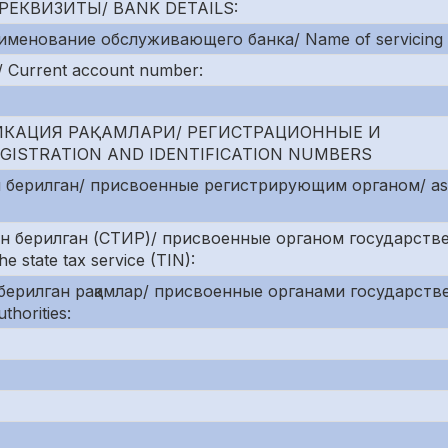
РЕКВИЗИТЫ/ BANK DETAILS:
именование обслуживающего банка/ Name of servicing 
 Current account number:
ИКАЦИЯ РАҚАМЛАРИ/ РЕГИСТРАЦИОННЫЕ И
STRATION AND IDENTIFICATION NUMBERS
 берилган/ присвоенные регистрирующим органом/ as
ан берилган (СТИР)/ присвоенные органом государств
 state tax service (TIN):
берилган рақамлар/ присвоенные органами государств
thorities: