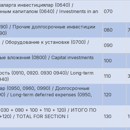
аларга инвестициялар (0640) /
ым капиталом (0640) / Investments in an
070
0690) / Прочие долгосрочные инвестиции
080
690)
 / Оборудование к установке (0700) /
090
е вложения (0800) / Capital investments
100
ть (0910, 0920. 0930 0940)/ Long-term
110
940)
ар (0950, 0960, 0990) / Долгосрочные
) / Long-term deferred expenses (0950,
120
 030 + 090 + 100 + 110 + 120) / ИТОГО ПО
120) / TOTAL FOR SECTION I
130