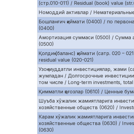
(стр.010-011) / Residual (book) value (str
Номоддий активлар / Нематериальные ак
Бошланғич қиймати (0400) / по первонач
(0400)
Амортизация суммаси (0500) / Сумма а
(0500)
Қолдиқ (баланс) қиймати (сатр. 020 – 02
residual value (020-021)
Узоқ муддатли инвестициялар, жами (са
жумладан / Долгосрочные инвестиции,
том числе / Long-term investments, tota
Қимматли қоғозлар (0610) / Ценные бумаг
Шуъба хўжалик жамиятларига инвестиц
хозяйственные обществ (0620) / Investme
Карам хўжалик жамиятларига инвестиц
хозяйственные общества (0630) / Inves
(0630)