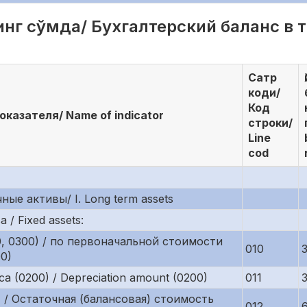
нг сўмда/ Бухгалтерский баланс в ты
Сатр
коди/
Код
казателя/ Name of indicator
строки/
Line
cod
чные активы/ I. Long term assets
/ Fixed assets:
0, 0300) / по первоначальной стоимости
010
00)
 (0200) / Depreciation amount (0200)
011
11) / Остаточная (балансовая) стоимость
012