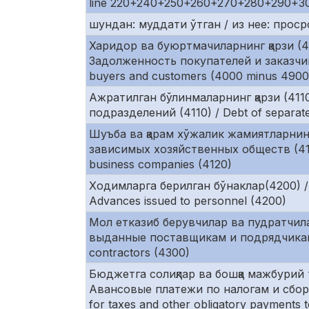
line 220+240+250+260+270+280+290+3
шундан: муддати ўтган / из нее: просроч
Харидор ва буюртмачиларнинг қарзи (4
Задолженность покупателей и заказчик
buyers and customers (4000 minus 4900
Ажратилган бўлинмаларнинг қарзи (411
подразделений (4110) / Debt of separate 
Шуъба ва қарам хўжалик жамиятларнинг
зависимых хозяйственных обществ (4120)
business companies (4120)
Ходимларга берилган бўнаклар(4200) /
Advances issued to personnel (4200)
Мол етказиб берувчилар ва пудратчила
выданные поставщикам и подрядчикам (4
contractors (4300)
Бюджетга солиқлар ва бошқа мажбурий 
Авансовые платежи по налогам и сбор
for taxes and other obligatory payments 