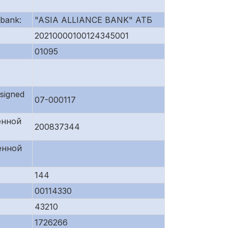
bank:
"ASIA ALLIANCE BANK" АТБ
20210000100124345001
01095
signed
07-000117
енной
200837344
енной
144
00114330
43210
1726266