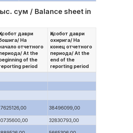
с. сум / Balance sheet in
Ҳисобот даври
Ҳисобот даври
бошига/ На
охирига/ На
начало отчетного
конец отчетного
периода/ At the
периода/ At the
beginning of the
end of the
reporting period
reporting period
37625126,00
38496099,00
30735600,00
32830793,00
6889526,00
5665306,00