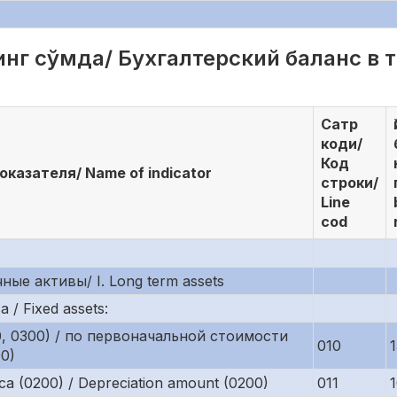
нг сўмда/ Бухгалтерский баланс в ты
Сатр
коди/
Код
казателя/ Name of indicator
строки/
Line
cod
чные активы/ I. Long term assets
/ Fixed assets:
0, 0300) / по первоначальной стоимости
010
00)
 (0200) / Depreciation amount (0200)
011
1