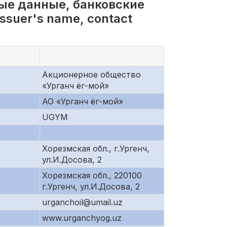
ые данные, банковские
suer's name, contact
Акционерное общество
«Урганч ёг-мой»
АО «Урганч ёг-мой»
UGYM
Хорезмская обл., г.Ургенч,
ул.И.Досова, 2
Хорезмская обл., 220100
г.Ургенч, ул.И.Досова, 2
urganchoil@umail.uz
www.urganchyog.uz