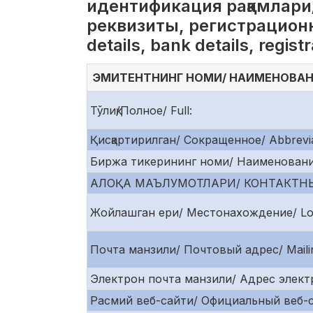
идентификация рақамлари
реквизиты, регистрационн
details, bank details, regis
ЭМИТЕНТНИНГ НОМИ/ НАИМЕНОВАНИ
Тўлиқ/Полное/ Full:
Қисқартирилган/ Сокращенное/ Abbrevia
Биржа тикерининг номи/ Наименование 
АЛОҚА МАЪЛУМОТЛАРИ/ КОНТАКТНЫ
Жойлашган ери/ Местонахождение/ Loc
Почта манзили/ Почтовый адрес/ Mailin
Электрон почта манзили/ Адрес электр
Расмий веб-сайти/ Официальный веб-сайт