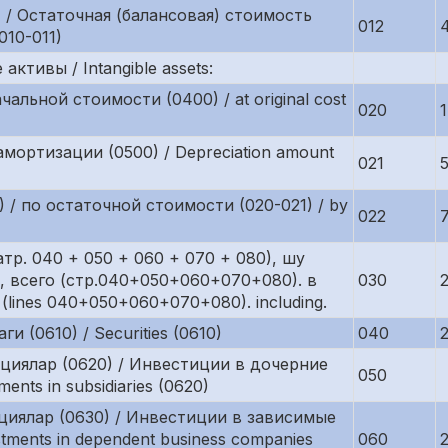
11) / Остаточная (балансовая) стоимость
012
.010-011)
тивы / Intangible assets:
альной стоимости (0400) / at original cost
020
мортизации (0500) / Depreciation amount
021
1) / по остаточной стоимости (020-021) / by
022
тр. 040 + 050 + 060 + 070 + 080), шу
 всего (стр.040+050+060+070+080). в
030
l (lines 040+050+060+070+080). including.
и (0610) / Securities (0610)
040
иялар (0620) / Инвестиции в дочерние
050
nts in subsidiaries (0620)
иялар (0630) / Инвестиции в зависимые
tments in dependent business companies
060