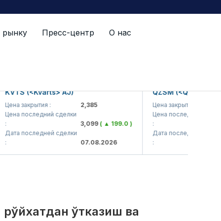
 рынку
Пресс-центр
О нас
й список
S (<Kvarts> AJ)
QZSM (<Qizilqumsement
а закрытия :
2,385
Цена закрытия :
1,
а последний сделки
Цена последний сделки
3,099
( ▲ 199.0 )
:
1,
а последней сделки
Дата последней сделки
07.08.2026
:
07
, рўйхатдан ўтказиш ва