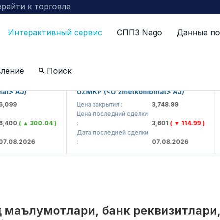
рейти к торговле
Интерактивный сервис
СППЗ Nego
Данные по
по компаниям включенных в биржевой котировальны
вление
Поиск
AJ)
UZMKP (<O'zmetkombinat> AJ)
KVT
Цена закрытия :
3,748.99
Цен
Цена последний сделки
Цен
0
( ▲ 300.04 )
:
3,601
( ▼ 114.99 )
:
Дата последней сделки
Дат
.2026
:
07.08.2026
:
қа маълумотлари, банк реквизитлари