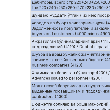
Дебиторы, всего стр.220+240+250+260+
line 220+240+250+260+270+280+290+3
шундан: муддати ўтган / из нее: просроч
Харидор ва буюртмачиларнинг қарзи (4
Задолженность покупателей и заказчик
buyers and customers (4000 minus 4900
Ажратилган бўлинмаларнинг қарзи (411
подразделений (4110) / Debt of separate 
Шуъба ва қарам хўжалик жамиятларнинг
зависимых хозяйственных обществ (4120)
business companies (4120)
Ходимларга берилган бўнаклар(4200) /
Advances issued to personnel (4200)
Мол етказиб берувчилар ва пудратчила
выданные поставщикам и подрядчикам (4
contractors (4300)
Бюджетга солиқлар ва бошқа мажбурий 
Авансовые платежи по налогам и сбор