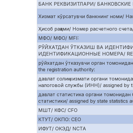
БАНК РЕКВИЗИТЛАРИ/ БАНКОВСКИЕ 
Хизмат кўрсатувчи банкнинг номи/ На
Ҳисоб рақами/ Номер расчетного счета/
МФО/ МФО/ MFI:
РЎЙХАТДАН ЎТКАЗИШ ВА ИДЕНТИФ
ИДЕНТИФИКАЦИОННЫЕ НОМЕРА/ REGI
рўйхатдан ўтказувчи орган томонидан
the registration authority:
давлат солиқ хизмати органи томонид
налоговой службы (ИНН)/ assigned by the
давлат статистика органи томонидан 
статистики/ assigned by state statistics au
МШТ/ КФС/ CFO
КТУТ/ ОКПО: CEO
ИФУТ/ ОКЭД/ NCTA