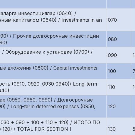
аларга инвестициялар (0640) /
ым капиталом (0640) / Investments in an
070
0690) / Прочие долгосрочные инвестиции
080
690)
 / Оборудование к установке (0700) /
090
е вложения (0800) / Capital investments
100
ть (0910, 0920. 0930 0940)/ Long-term
110
940)
ар (0950, 0960, 0990) / Долгосрочные
) / Long-term deferred expenses (0950,
120
 030 + 090 + 100 + 110 + 120) / ИТОГО ПО
120) / TOTAL FOR SECTION I
130