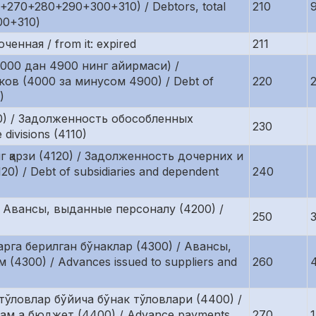
270+280+290+300+310) / Debtors, total
210
00+310)
енная / from it: expired
211
000 дан 4900 нинг айирмаси) /
ов (4000 за минусом 4900) / Debt of
220
)
0) / Задолженность обособленных
230
divisions (4110)
 қарзи (4120) / Задолженность дочерних и
 / Debt of subsidiaries and dependent
240
 Авансы, выданные персоналу (4200) /
250
рга берилган бўнаклар (4300) / Авансы,
300) / Advances issued to suppliers and
260
тўловлар бўйича бўнак тўловлари (4400) /
ам а бюджет (4400) / Advance payments
270