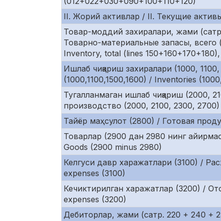
(012+022+030+090+100+110+120)
II. Жорий активлар / II. Текущие активы 
Товар-моддий захиралари, жами (сатр. 
Товарно-материальные запасы, всего (
Inventory, total (lines 150+160+170+180),
Ишлаб чиқариш захиралари (1000, 1100
(1000,1100,1500,1600) / Inventories (1000
Тугалланмаган ишлаб чиқариш (2000, 2
производство (2000, 2100, 2300, 2700) 
Тайёр маҳсулот (2800) / Готовая продук
Товарлар (2900 дан 2980 нинг айирмас
Goods (2900 minus 2980)
Келгуси давр харажатлари (3100) / Рас
expenses (3100)
Кечиктирилган харажатлар (3200) / От
expenses (3200)
Дебиторлар, жами (сатр. 220 + 240 + 25