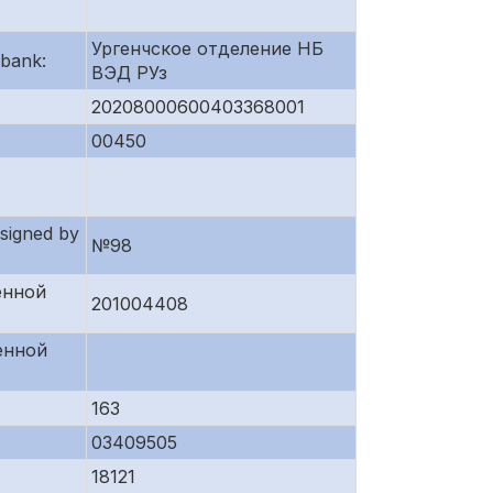
Ургенчское отделение НБ
bank:
ВЭД РУз
20208000600403368001
00450
igned by
№98
енной
201004408
енной
163
03409505
18121