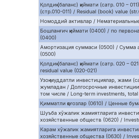
Қолдиқ (баланс) қиймати (сатр. 010 – 0
(стр.010-011) / Residual (book) value (str
Номоддий активлар / Нематериальные ак
Бошланғич қиймати (0400) / по первонач
(0400)
Амортизация суммаси (0500) / Сумма а
(0500)
Қолдиқ (баланс) қиймати (сатр. 020 – 02
residual value (020-021)
Узоқ муддатли инвестициялар, жами (са
жумладан / Долгосрочные инвестиции,
том числе / Long-term investments, tota
Қимматли қоғозлар (0610) / Ценные бумаг
Шуъба хўжалик жамиятларига инвестиц
хозяйственные обществ (0620) / Investme
Карам хўжалик жамиятларига инвестиц
хозяйственные общества (0630) / Inves