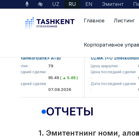
UZ
RU
EN
Эмитент
Пе
Главное
Листинг
Interactive Services
Раскрытие информации 
Корпоративное упра
B (<Hamkorbank> ATB)
UZMK (<O'zmetkombinat> 
закрытия :
79
Цена закрытия :
6,099
 последний сделки
Цена последний сделки
95.49
( ▲ 5.49 )
:
6,40
 последней сделки
Дата последней сделки
07.08.2026
:
07.08
ОТЧЕТЫ
1. Эмитентнинг номи, ало