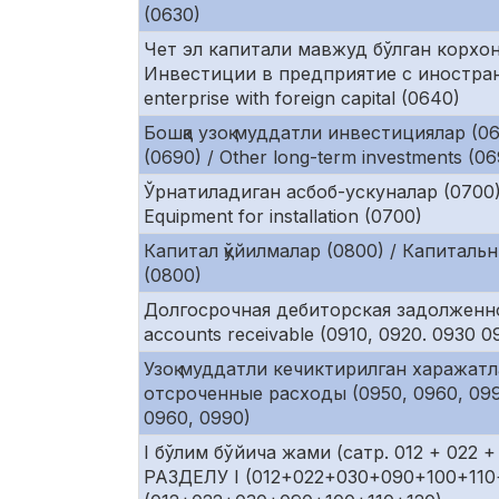
(0630)
Чет эл капитали мавжуд бўлган корхон
Инвестиции в предприятие с иностранн
enterprise with foreign capital (0640)
Бошқа узоқ муддатли инвестициялар (
(0690) / Other long-term investments (0
Ўрнатиладиган асбоб-ускуналар (0700)
Equipment for installation (0700)
Капитал қўйилмалар (0800) / Капитальны
(0800)
Долгосрочная дебиторская задолженнос
accounts receivable (0910, 0920. 0930 0
Узоқ муддатли кечиктирилган харажатл
отсроченные расходы (0950, 0960, 0990
0960, 0990)
I бўлим бўйича жами (сатр. 012 + 022 +
РАЗДЕЛУ I (012+022+030+090+100+110+