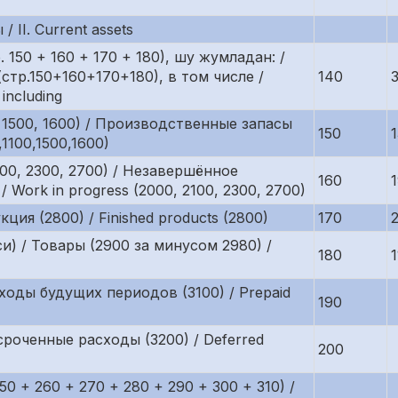
/ II. Current assets
150 + 160 + 170 + 180), шу жумладан: /
стр.150+160+170+180), в том числе /
140
 including
, 1500, 1600) / Производственные запасы
150
,1100,1500,1600)
100, 2300, 2700) / Незавершённое
160
/ Work in progress (2000, 2100, 2300, 2700)
ция (2800) / Finished products (2800)
170
и) / Товары (2900 за минусом 2980) /
180
ходы будущих периодов (3100) / Prepaid
190
сроченные расходы (3200) / Deferred
200
0 + 260 + 270 + 280 + 290 + 300 + 310) /