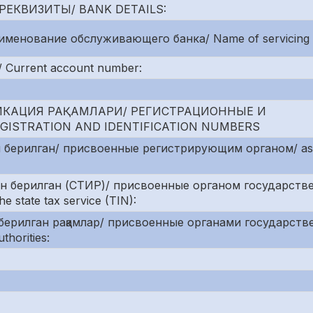
РЕКВИЗИТЫ/ BANK DETAILS:
именование обслуживающего банка/ Name of servicing 
 Current account number:
ИКАЦИЯ РАҚАМЛАРИ/ РЕГИСТРАЦИОННЫЕ И
STRATION AND IDENTIFICATION NUMBERS
 берилган/ присвоенные регистрирующим органом/ ass
ан берилган (СТИР)/ присвоенные органом государств
 state tax service (TIN):
берилган рақамлар/ присвоенные органами государств
thorities: