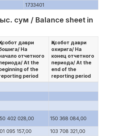
1733401
с. сум / Balance sheet in
Ҳисобот даври
Ҳисобот даври
бошига/ На
охирига/ На
начало отчетного
конец отчетного
периода/ At the
периода/ At the
beginning of the
end of the
reporting period
reporting period
150 402 028,00
150 368 084,00
01 095 157,00
103 708 321,00