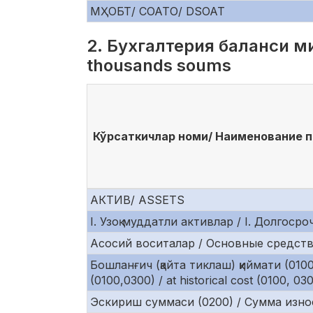
МҲОБТ/ СОАТО/ DSOAT
2. Бухгалтерия баланси ми
thousands soums
Кўрсаткичлар номи/ Наименование по
АКТИВ/ ASSETS
I. Узоқ муддатли активлар / I. Долгосро
Асосий воситалар / Основные средства 
Бошланғич (қайта тиклаш) қиймати (010
(0100,0300) / at historical cost (0100, 03
Эскириш суммаси (0200) / Сумма износа