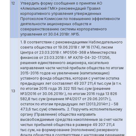
12
Утвердить форму сообщения о принятии АО
«Алмалыкский ГМК» рекомендаций Правил
корпоративного управления утвержденных
Протоколом Комиссии по повышению эффективности
деятельности акционерных обществ и
совершенствованию системы корпоративного
управления от 30.04.2018г. №15.
1. В соответствии с рекомендациями Наблюдательного
совета общества от 19.06.2018 г. № 16 (174), писем
Центра от 23.03.2018 г. №01/06-368 и Министерства
финансов от 23.03.2018 г. № АХ/19-04-32-17/256,
решения единственного акционера, касательно
направления части чистой прибыли общества по итогам
2015-2016 годов на увеличение (капитализацию)
уставного фонда общества, которая с учетом остатка
предыдущих лет составляет 49 207 211,4 тыс.сум (в т.ч.
по итогам 2015 года 35 322 155 тыс.сум (решение
13
№3/2016 от 30.06.2016г.), по итогам 2016 года 13 826
582,8 тыс.сум (решение №4/2017 от 29.06.2017г.),
остаток по итогам предыдущих лет (2013,2014гг.) - 58
473,6 тыс.сум) отменить. 2. Поручить исполнительному
органу (Правление) общества направить
высвобождаемые средства накопленные за счет части
чистых прибылей общества в размере 49 207 211,4
тыс.сум, на формирование (пополнение) резервного
фонда общества в соответствии с настоящим решением