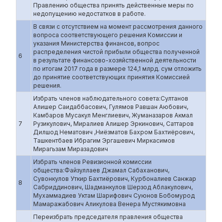
Правлению общества принять действенные меры по
недопущению недостатков в работе.
В связи с отсутствием на момент рассмотрения данного
вопроса соответствующего решения Комиссии и
указания Министерства финансов, вопрос
распределения чистой прибыли общества полученной
6
в результате финансово-хозяйственной деятельности
по итогам 2017 года в размере 124,1 млрд. сум отложить
до принятие соответствующих принятия Комиссией
решения.
Избрать членов наблюдательного совета:Султанов
Алишер Саидаббасович, Гулямов Равшан Аюбович,
Камбаров Мусакул Менглиевич, Жуманазаров Акмал
7
Рузикулович, Миралиев Алишер Эркинович, Саттаров
Дилшод Нематович ,Ниёзматов Бахром Бахтиёрович,
Ташкентбаев Ибрагим Эргашевич Миркасимов
Мирагьзам Миразадович
Избрать членов Ревизионной комиссии
общества:Файзуллаев Джамал Сабаханович,
Сувонкулов Уткир Бахтиёрович, Курбоналиев Санжар
8
Сабриддинович, Шадманкулов Шерзод Аблакулович,
Мухаммадиев Уктам Шарифович Суюнов Бобомурод
Мамаражабович Аликулова Венера Мустякимовна
Переизбрать председателя правления общества