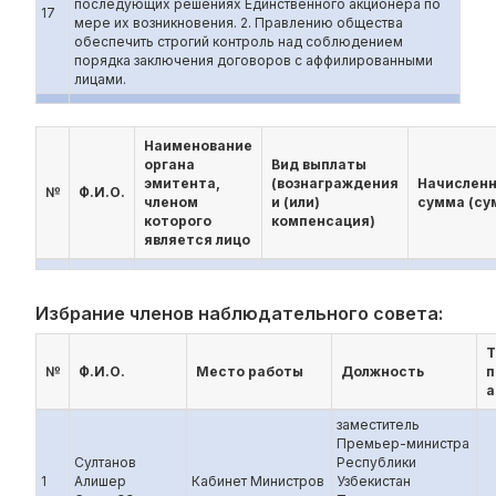
последующих решениях Единственного акционера по
17
мере их возникновения. 2. Правлению общества
обеспечить строгий контроль над соблюдением
порядка заключения договоров с аффилированными
лицами.
Наименование
органа
Вид выплаты
эмитента,
(вознаграждения
Начислен
№
Ф.И.О.
членом
и (или)
сумма (су
которого
компенсация)
является лицо
Избрание членов наблюдательного совета:
Т
№
Ф.И.О.
Место работы
Должность
п
а
заместитель
Премьер-министра
Султанов
Республики
1
Алишер
Кабинет Министров
Узбекистан