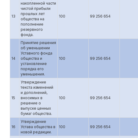
накопленной части
чистой прибыли
прошлых лет
13
100
99 256 654
общества на
пополнение
резервного
фонда.
Принятие решения
об уменьшении
Уставного фонда
14
общества и
100
99 256 654
установление
порядка его
уменьшения.
Утверждение
текста изменений
и дополнений,
15
вносимых в
100
99 256 654
решение о
выпуске ценных
бумаг общества.
Утверждение
16
Устава общества в
100
99 256 654
новой редакции.