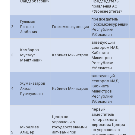
Саидаббасович
Председатель
правления АО
«Узбекнефтегаз»
председатель
Гулямов
Госкомконкуренции
2
Равшан
Госкомконкуренция
Республики
Аюбович
Узбекистан
заведующий
сектором ИАД
Камбаров
Кабинета
3
Мусакул
Кабинет Министров
Министров
Менглиевич
Республики
Узбекистан
заведующий
сектором ИАД
Жуманазаров
Кабинета
4
Акмал
Кабинет Министров
Министров
Рузикулович
Республики
Узбекистан
первый
заместитель
Центр по
генерального
управлению
директора Центра
Миралиев
государственными
по управлению
5
Алишер
активами при
государственными