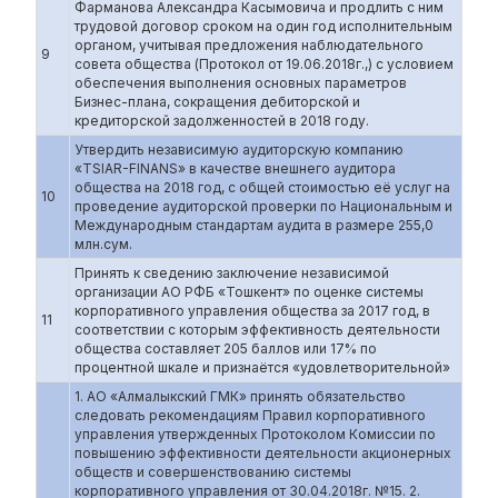
Фарманова Александра Касымовича и продлить с ним
трудовой договор сроком на один год исполнительным
органом, учитывая предложения наблюдательного
9
совета общества (Протокол от 19.06.2018г.,) с условием
обеспечения выполнения основных параметров
Бизнес-плана, сокращения дебиторской и
кредиторской задолженностей в 2018 году.
Утвердить независимую аудиторскую компанию
«TSIAR-FINANS» в качестве внешнего аудитора
общества на 2018 год, с общей стоимостью её услуг на
10
проведение аудиторской проверки по Национальным и
Международным стандартам аудита в размере 255,0
млн.сум.
Принять к сведению заключение независимой
организации АО РФБ «Тошкент» по оценке системы
корпоративного управления общества за 2017 год, в
11
соответствии с которым эффективность деятельности
общества составляет 205 баллов или 17% по
процентной шкале и признаётся «удовлетворительной»
1. АО «Алмалыкский ГМК» принять обязательство
следовать рекомендациям Правил корпоративного
управления утвержденных Протоколом Комиссии по
повышению эффективности деятельности акционерных
обществ и совершенствованию системы
корпоративного управления от 30.04.2018г. №15. 2.