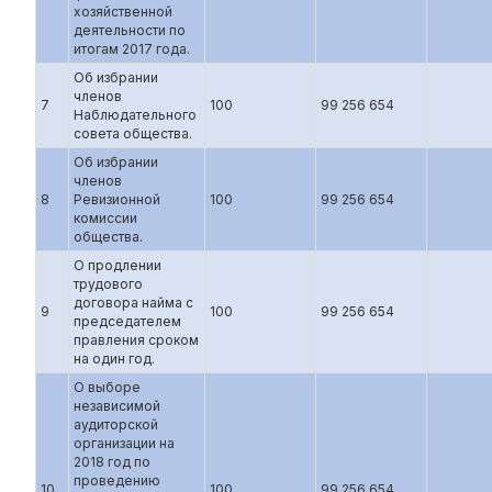
хозяйственной
деятельности по
итогам 2017 года.
Об избрании
членов
7
100
99 256 654
Наблюдательного
совета общества.
Об избрании
членов
8
Ревизионной
100
99 256 654
комиссии
общества.
О продлении
трудового
договора найма с
9
100
99 256 654
председателем
правления сроком
на один год.
О выборе
независимой
аудиторской
организации на
2018 год по
проведению
10
100
99 256 654