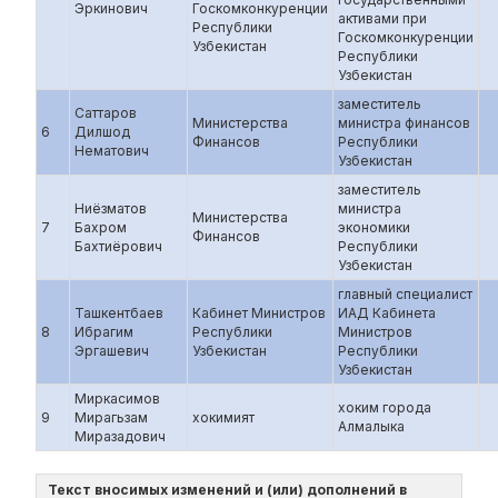
Эркинович
Госкомконкуренции
активами при
Республики
Госкомконкуренции
Узбекистан
Республики
Узбекистан
заместитель
Саттаров
Министерства
министра финансов
6
Дилшод
Финансов
Республики
Нематович
Узбекистан
заместитель
Ниёзматов
министра
Министерства
7
Бахром
экономики
Финансов
Бахтиёрович
Республики
Узбекистан
главный специалист
Ташкентбаев
Кабинет Министров
ИАД Кабинета
8
Ибрагим
Республики
Министров
Эргашевич
Узбекистан
Республики
Узбекистан
Миркасимов
хоким города
9
Мирагьзам
хокимият
Алмалыка
Миразадович
Текст вносимых изменений и (или) дополнений в