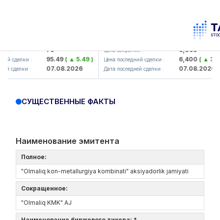
orbank> ATB)
UZMK (<O'zmetkombinat> AJ)
79
6,099
Цена закрытия :
95.49
( ▲ 5.49 )
6,400
( ▲ 300.04 )
елки :
Цена последний сделки :
07.08.2026
07.08.2026
елки :
Дата последней сделки :
СУЩЕСТВЕННЫЕ ФАКТЫ
Наименование эмитента
Полное:
"Olmaliq kon-metallurgiya kombinati" aksiyadorlik jamiyati
Сокращенное:
"Olmaliq KMK" AJ
Наименование биржевого тикера: *