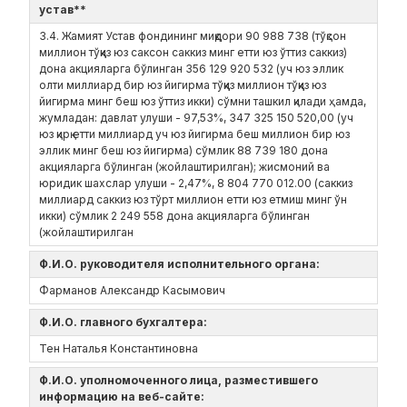
устав**
3.4. Жамият Устав фондининг миқдори 90 988 738 (тўқсон
миллион тўққиз юз саксон саккиз минг етти юз ўттиз саккиз)
дона акцияларга бўлинган 356 129 920 532 (уч юз эллик
олти миллиард бир юз йигирма тўққиз миллион тўққиз юз
йигирма минг беш юз ўттиз икки) сўмни ташкил қилади ҳамда,
жумладан: давлат улуши - 97,53%, 347 325 150 520,00 (уч
юз қирқ етти миллиард уч юз йигирма беш миллион бир юз
эллик минг беш юз йигирма) сўмлик 88 739 180 дона
акцияларга бўлинган (жойлаштирилган); жисмоний ва
юридик шахслар улуши - 2,47%, 8 804 770 012.00 (саккиз
миллиард саккиз юз тўрт миллион етти юз етмиш минг ўн
икки) сўмлик 2 249 558 дона акцияларга бўлинган
(жойлаштирилган
Ф.И.О. руководителя исполнительного органа:
Фарманов Александр Касымович
Ф.И.О. главного бухгалтера:
Тен Наталья Константиновна
Ф.И.О. уполномоченного лица, разместившего
информацию на веб-сайте: