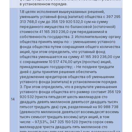
в установленном порядке.
1.В целях исполнения вышеуказанных решений,
уменьшить уставный фонд (капитал) общества с 397 295
313 768,0 сум до 356 129 920 532,0 сум на сумму
переданного имущества по балансовой (остаточной)
стоимости 41 165 393 236,0 сум передаваемой в
собственность государства. 2. Исполнительному органу
общества принять меры по: - уменьшению уставного
фонда общества путем сокращения общего количества
акций, при этом определить, что уставный фонд
общества уменьшается на сумму 41 165 393 236,00 сум
с сокращением 10 517 474,00 штук (простых) акций,
принадлежащих государству; - Не позднее тридцати
дней с даты принятия решения обеспечить
уведомление кредиторов общества об уменьшении
уставного фонда (капитала) в установленном порядке.
3. При этом определить, что в результате уменьшения
уставного фонда общества его размер составит 356 129
920 532 (триста пятьдесят шесть миллиардов сто
14
двадцать девять миллионов девятьсот двадцать тысяч
пятьсот тридцать два) сум, разделенный на 90 988 738
(девяносто миллионов девятьсот восемьдесят восемь
тысяч семьсот тридцать восемь) штук акций, в том
числе: – 97,53%, 347 325 150 520 (триста сорок семь
миллиардов триста двадцать пять миллионов сто
пятьдесят тысяч пятьсот двадцать) сум, разделенный на