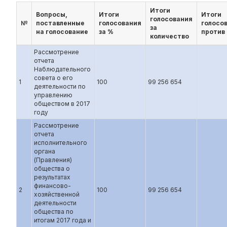
Итоги
Вопросы,
Итоги
Итоги
голосования
№
поставленные
голосования
голосо
за
на голосование
за %
против
количество
Рассмотрение
отчета
Наблюдательного
совета о его
1
100
99 256 654
деятельности по
управлению
обществом в 2017
году
Рассмотрение
отчета
исполнительного
органа
(Правления)
общества о
результатах
финансово-
2
100
99 256 654
хозяйственной
деятельности
общества по
итогам 2017 года и