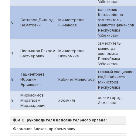
Узбекистан
начальник
Казначейства -
Саттаров Дилшод
Министерства
заместитель
6
Нематович
Финансов
министра финансов
Республики
Узбекистан
заместитель
министра
Ниёзматов Бахром
Министерства
7
экономики
Бахтиёрович
Экономике
Республики
Узбекистан
главный специалист
Ташкентбаев
ИАД Кабинета
8
Ибрагим
Кабинет Министров
Министров
Эргашевич
Республики
Миркасимов
хоким города
9
Мирагьзам
хокимият
Алмалыка
Миразадович
Ф.И.О. руководителя исполнительного органа:
Фарманов Александр Касымович