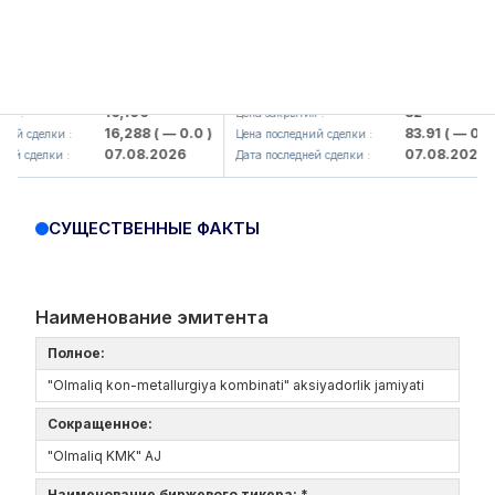
lmaliq KMK> AJ)
KFSK (<Kafolat sug'urta kompaniya
16,100
82
 :
Цена закрытия :
16,288
( — 0.0 )
83.91
( — 0.0 )
й сделки :
Цена последний сделки :
07.08.2026
07.08.2026
й сделки :
Дата последней сделки :
СУЩЕСТВЕННЫЕ ФАКТЫ
Наименование эмитента
Полное:
"Olmaliq kon-metallurgiya kombinati" aksiyadorlik jamiyati
Сокращенное:
"Olmaliq KMK" AJ
Наименование биржевого тикера: *