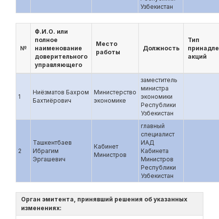
Узбекистан
Ф.И.О. или
полное
Тип
Место
№
наименование
Должность
принадл
работы
доверительного
акций
управляющего
заместитель
министра
Ниёзматов Бахром
Министерство
1
экономики
Бахтиёрович
экономике
Республики
Узбекистан
главный
специалист
Ташкентбаев
ИАД
Кабинет
2
Ибрагим
Кабинета
Министров
Эргашевич
Министров
Республики
Узбекистан
Орган эмитента, принявший решения об указанных
изменениях: