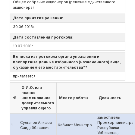
Общее собрание акционеров (решение единственного
акционера)
Дата принятия решения:
30.06.2018г.
Дата составления протокола:
10.07.2018г.
Выписка из протокола органа управления и
паспортные данные избранного (назначенного) лица,
с указанием его места жительства**
прилагается
Ф.И.О. или
полное
№
наименование
Место работы
Должность
доверительного
управляющего
заместитель
Султанов Алишер
Премьер-министра
1
Кабинет Министро
Саидаббасович
Республики
Узбекистан,