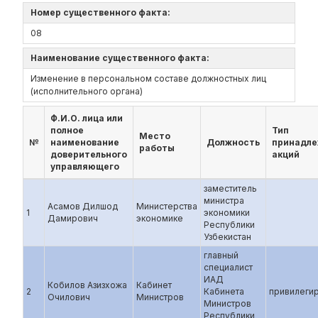
Номер существенного факта:
08
Наименование существенного факта:
Изменение в персональном составе должностных лиц
(исполнительного органа)
Ф.И.О. лица или
полное
Тип
Место
№
наименование
Должность
принадл
работы
доверительного
акций
управляющего
заместитель
министра
Асамов Дилшод
Министерства
1
экономики
Дамирович
экономике
Республики
Узбекистан
главный
специалист
ИАД
Кобилов Азизхожа
Кабинет
2
Кабинета
привилеги
Очилович
Министров
Министров
Республики