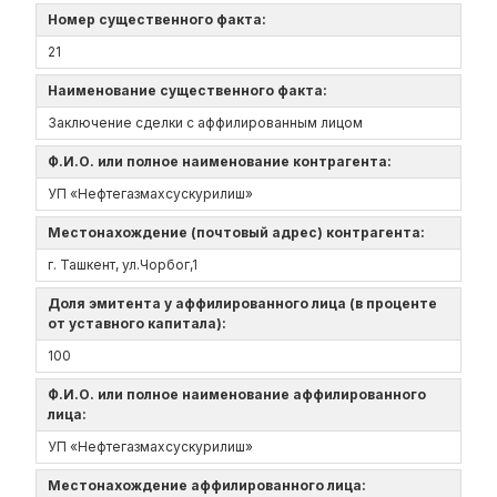
Номер существенного факта:
21
Наименование существенного факта:
Заключение сделки с аффилированным лицом
Ф.И.О. или полное наименование контрагента:
УП «Нефтегазмахсускурилиш»
Местонахождение (почтовый адрес) контрагента:
г. Ташкент, ул.Чорбог,1
Доля эмитента у аффилированного лица (в проценте
от уставного капитала):
100
Ф.И.О. или полное наименование аффилированного
лица:
УП «Нефтегазмахсускурилиш»
Местонахождение аффилированного лица: