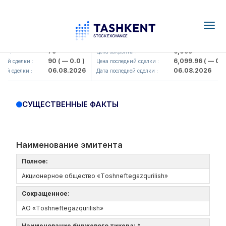
Togg
navig
Hamkorbank> ATB)
UZMK (<O'zmetkombinat> AJ)
79
6,099
я :
Цена закрытия :
90
( — 0.0 )
6,099.96
( — 0.0 
ний сделки :
Цена последний сделки :
06.08.2026
06.08.2026
ей сделки :
Дата последней сделки :
СУЩЕСТВЕННЫЕ ФАКТЫ
Наименование эмитента
Полное:
Акционерное общество «Tоshneftеgazqurilish»
Сокращенное:
АО «Tоshneftеgazqurilish»
Наименование биржевого тикера: *