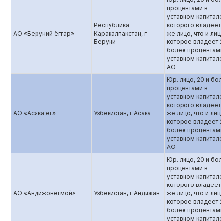
процентами в
уставном капитал
Республика
которого владеет
АО «Беруний ёггар»
Каракалпакстан, г.
же лицо, что и лиц
Беруни
которое владеет 
более процентам
уставном капитал
АО
Юр. лицо, 20 и бо
процентами в
уставном капитал
которого владеет
АО «Асака ёг»
Узбекистан, г.Асака
же лицо, что и лиц
которое владеет 
более процентам
уставном капитал
АО
Юр. лицо, 20 и бо
процентами в
уставном капитал
которого владеет
АО «Андижонёгмой»
Узбекистан, г.Андижан
же лицо, что и лиц
которое владеет 
более процентам
уставном капитал