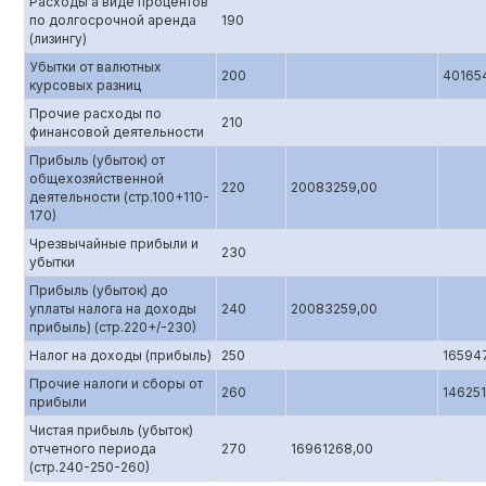
Расходы а виде процентов
по долгосрочной аренда
190
(лизингу)
Убытки от валютных
200
40165
курсовых разниц
Прочие расходы по
210
финансовой деятельности
Прибыль (убыток) от
общехозяйственной
220
20083259,00
деятельности (стр.100+110-
170)
Чрезвычайные прибыли и
230
убытки
Прибыль (убыток) до
уплаты налога на доходы
240
20083259,00
прибыль) (стр.220+/-230)
Налог на доходы (прибыль)
250
16594
Прочие налоги и сборы от
260
146251
прибыли
Чистая прибыль (убыток)
отчетного периода
270
16961268,00
(стр.240-250-260)