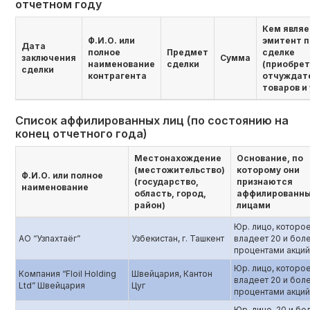
отчетном году
Кем являе
Ф.И.О. или
эмитент п
Дата
полное
Предмет
сделке
заключения
Сумма
наименование
сделки
(приобре
сделки
контрагента
отчуждат
товаров и 
Список аффилированных лиц (по состоянию на
конец отчетного года)
Местонахождение
Основание, по
(местожительство)
которому они
Ф.И.О. или полное
(государство,
признаются
наименование
область, город,
аффилированн
район)
лицами
Юр. лицо, которо
АО “Узпахтаёг”
Узбекистан, г. Ташкент
владеет 20 и бол
процентами акци
Юр. лицо, которо
Компания “Floil Holding
Швейцария, Кантон
владеет 20 и бол
Ltd” Швейцария
Цуг
процентами акци
Юр. лицо, 20 и бо