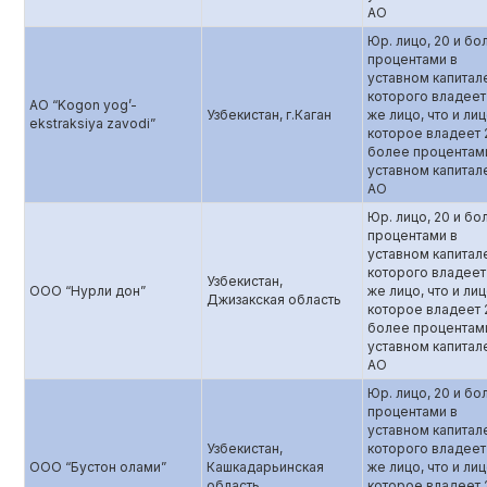
АО
Юр. лицо, 20 и бо
процентами в
уставном капитал
которого владеет
АО “Kogon yog’-
Узбекистан, г.Каган
же лицо, что и лиц
ekstraksiya zavodi”
которое владеет 
более процентам
уставном капитал
АО
Юр. лицо, 20 и бо
процентами в
уставном капитал
которого владеет
Узбекистан,
ООO “Нурли дон”
же лицо, что и лиц
Джизакская область
которое владеет 
более процентам
уставном капитал
АО
Юр. лицо, 20 и бо
процентами в
уставном капитал
Узбекистан,
которого владеет
ООО “Бустон олами”
Кашкадарьинская
же лицо, что и лиц
область
которое владеет 