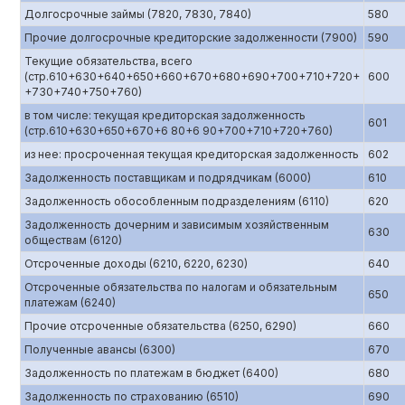
Долгосрочные займы (7820, 7830, 7840)
580
Прочие долгосрочные кредиторские задолженности (7900)
590
Текущие обязательства, всего
(стр.610+630+640+650+660+670+680+690+700+710+720+
600
+730+740+750+760)
в том числе: текущая кредиторская задолженность
601
(стр.610+630+650+670+6 80+6 90+700+710+720+760)
из нее: просроченная текущая кредиторская задолженность
602
Задолженность поставщикам и подрядчикам (6000)
610
Задолженность обособленным подразделениям (6110)
620
Задолженность дочерним и зависимым хозяйственным
630
обществам (6120)
Отсроченные доходы (6210, 6220, 6230)
640
Отсроченные обязательства по налогам и обязательным
650
платежам (6240)
Прочие отсроченные обязательства (6250, 6290)
660
Полученные авансы (6300)
670
Задолженность по платежам в бюджет (6400)
680
Задолженность по страхованию (6510)
690