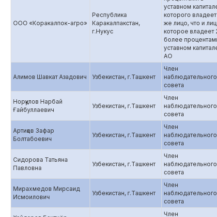
уставном капитал
Республика
которого владеет
ООО «Коракалпок-агро»
Каракалпакстан,
же лицо, что и лиц
г.Нукус
которое владеет 
более процентам
уставном капитал
АО
Член
Алимов Шавкат Азадович
Узбекистан, г.Ташкент
наблюдательного
совета
Член
Норқулов Нарбай
Узбекистан, г.Ташкент
наблюдательного
Ғайбуллаевич
совета
Член
Артиқов Зафар
Узбекистан, г.Ташкент
наблюдательного
Болтабоевич
совета
Член
Сидорова Татьяна
Узбекистан, г.Ташкент
наблюдательного
Павловна
совета
Член
Мирахмедов Мирсаид
Узбекистан, г.Ташкент
наблюдательного
Исмоилович
совета
Член