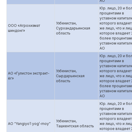
АО
Юр. лицо, 20 и бо
процентами в
уставном капитал
Узбекистан,
которого владеет
OOO «Агрохизмат
Сурхандарьинская
же лицо, что и лиц
шиндонг»
область
которое владеет 
более процентам
уставном капитал
АО
Юр. лицо, 20 и бо
процентами в
уставном капитал
Узбекистан,
которого владеет
АО «Гулистон экстракт-
Сырдарьинская
же лицо, что и лиц
ёг»
область‎
которое владеет 
более процентам
уставном капитал
АО
Юр. лицо, 20 и бо
процентами в
уставном капитал
которого владеет
Узбекистан,
АО “Yangiyo’l yog’-moy”
же лицо, что и лиц
Ташкентская область
которое владеет 