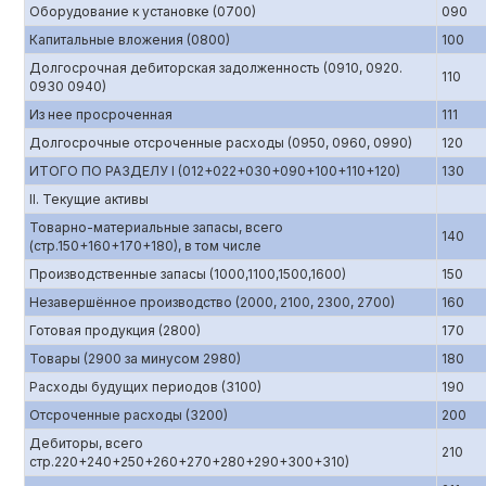
Оборудование к установке (0700)
090
Капитальные вложения (0800)
100
Долгосрочная дебиторская задолженность (0910, 0920.
110
0930 0940)
Из нее просроченная
111
Долгосрочные отсроченные расходы (0950, 0960, 0990)
120
ИТОГО ПО РАЗДЕЛУ I (012+022+030+090+100+110+120)
130
II. Текущие активы
Товарно-материальные запасы, всего
140
(стр.150+160+170+180), в том числе
Производственные запасы (1000,1100,1500,1600)
150
Незавершённое производство (2000, 2100, 2300, 2700)
160
Готовая продукция (2800)
170
Товары (2900 за минусом 2980)
180
Расходы будущих периодов (3100)
190
Отсроченные расходы (3200)
200
Дебиторы, всего
210
стр.220+240+250+260+270+280+290+300+310)