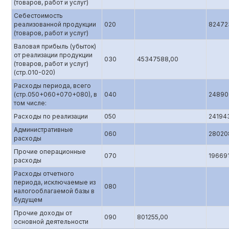
(товаров, работ и услуг)
Себестоимость
реализованной продукции
020
82472
(товаров, работ и услуг)
Валовая прибыль (убыток)
от реализации продукции
030
45347588,00
(товаров, работ и услуг)
(стр.010-020)
Расходы периода, всего
(стр.050+060+070+080), в
040
24890
том числе:
Расходы по реализации
050
24194
Административные
060
28020
расходы
Прочие операционные
070
19669
расходы
Расходы отчетного
периода, исключаемые из
080
налогооблагаемой базы в
будущем
Прочие доходы от
090
801255,00
основной деятельности