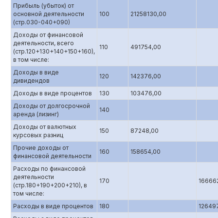
Прибыль (убыток) от
основной деятельности
100
21258130,00
(стр.0З0-040+090)
Доходы от финансовой
деятельности, всего
110
491754,00
(стр.120+130+140+150+160),
в том числе:
Доходы в виде
120
142376,00
дивидендов
Доходы в виде процентов
130
103476,00
Доходы от долгосрочной
140
аренда (лизинг)
Доходы от валютных
150
87248,00
курсовых разниц
Прочие доходы от
160
158654,00
финансовой деятельности
Расходы по финансовой
деятельности
170
16666
(стр.180+190+200+210), в
том числе:
Расходы в виде процентов
180
12649