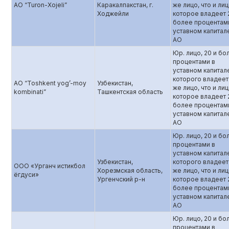
AO “Turon-Xojeli”
Каракалпакстан, г.
же лицо, что и лиц
Ходжейли
которое владеет 
более процентам
уставном капитал
АО
Юр. лицо, 20 и бо
процентами в
уставном капитал
которого владеет
AO “Toshkent yog’-moy
Узбекистан,
же лицо, что и лиц
kombinati”
Ташкентская область
которое владеет 
более процентам
уставном капитал
АО
Юр. лицо, 20 и бо
процентами в
уставном капитал
Узбекистан,
которого владеет
ООО «Урганч истикбол
Хорезмская область,
же лицо, что и лиц
ёгдуси»
Ургенчский р-н
которое владеет 
более процентам
уставном капитал
АО
Юр. лицо, 20 и бо
процентами в