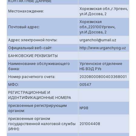
КОНТАКТНЫЕ ДАННЫЕ
Хорезмская обл.,г.Ургенч,
Местонахождение:
ул.И.Досова, 2
Хорезмская
Почтовый адрес:
обл.,220100Ургенч,
ул.И.Досова, 2
Адрес электронной почты:
urganchoil@umail.uz
Официальный веб-сайт:
http://www.urganchyog.uz
БАНКОВСКИЕ РЕКВИЗИТЫ
Наименование обслуживающего
Ургенчское отделение
банка:
НБ ВЭД РУз
Номер расчетного счета:
20208000800403368001
МФО:
00547
РЕГИСТРАЦИОННЫЕ И
ИДЕНТИФИКАЦИОННЫЕ НОМЕРА
присвоенные регистрирующим
№98
органом:
присвоенные органом
государственной налоговой службы
201004408
(ИНН):