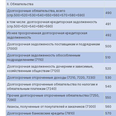
II. Обязательства
Долгосрочные обязательства, всего
490
(стр.500+520+530+540+550+560+570+580+590)
в том числе: долгосрочная кредиторская задолженность
491
(стр.500+520+540+580+590)
Из нее просроченная долгосрочная кредиторская
492
задолженность
Долгосрочная эадолженость поставщикам и подрядчикам
500
(7000)
Долгосрочная задолженность обособленным
510
подразделениям (7110)
Долгосрочная задолженность дочерним и зависимые,
520
хозяйственным обществам (7120)
Долгосрочные отсроченные доходы (7210, 7220, 7230)
530
Долгосрочные отсроченные обязательства по налогам и
540
обязательным платежам (7240)
Прочие долгосрочные отсроченные обязательства (7250,
550
7290)
Авансы, полученные от покупателей и заказчиков (7300)
560
Долгосрочные банковские кредиты (7810)
570