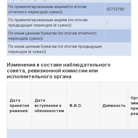
По привилегированным акциям(по итогам
25722765
отчетного периода(в сумах))
По привилегированным акциям (по итогам
-
предыдущих периодов (в сумах))
По иным ценным бумагам (по итогам отчетного
периода(в сумах))
По иным ценным бумагам (по итогам предыдущих
периодов (в сумах))
Изменения в составе наблюдательного
совета, ревизионной комиссии или
исполнительного органа
Орг
Дата
Дата
эми
принятия
вступления к
Ф.И.О.
Должность
пр
решения:
обязанностям
ре