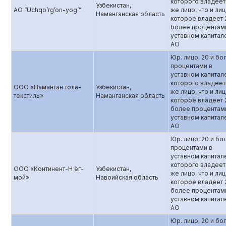
которого владеет
Узбекистан,
AO “Uchqo’rg’on-yog’”
же лицо, что и лиц
Наманганская область
которое владеет 
более процентам
уставном капитал
АО
Юр. лицо, 20 и бо
процентами в
уставном капитал
которого владеет
OOO «Наманган тола-
Узбекистан,
же лицо, что и лиц
текстиль»
Наманганская область
которое владеет 
более процентам
уставном капитал
АО
Юр. лицо, 20 и бо
процентами в
уставном капитал
которого владеет
ООО «Континент-Н ёг-
Узбекистан,
же лицо, что и лиц
мой»
Навоийская область
которое владеет 
более процентам
уставном капитал
АО
Юр. лицо, 20 и бо