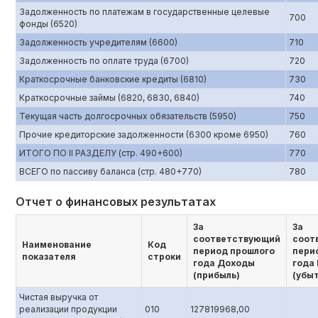
Задолженность по платежам в государственные целевые
700
фонды (6520)
Задолженность учредителям (6600)
710
Задолженность по оплате труда (6700)
720
Краткосрочные банковские кредиты (6810)
730
Краткосрочные займы (6820, 6830, 6840)
740
Текущая часть долгосрочных обязательств (5950)
750
Прочие кредиторские задолженности (6300 кроме 6950)
760
ИТОГО ПО II РАЗДЕЛУ (стр. 490+600)
770
ВСЕГО по пассиву баланса (стр. 480+770)
780
Отчет о финансовых результатах
За
За
соответствующий
соот
Наименование
Код
период прошлого
пери
показателя
строки
года Доходы
года
(прибыль)
(убы
Чистая выручка от
реализации продукции
010
127819968,00