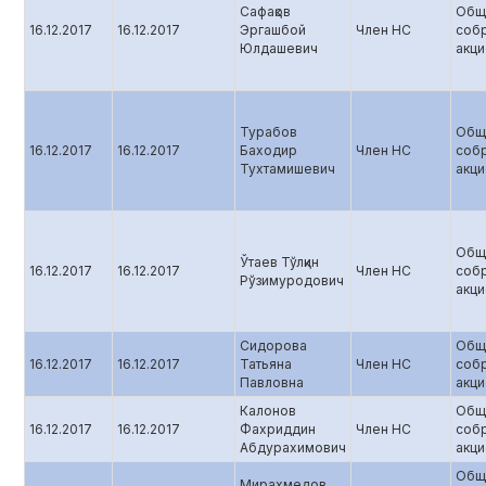
Сафақов
Общ
16.12.2017
16.12.2017
Эргашбой
Член НС
соб
Юлдашевич
акц
Турабов
Общ
16.12.2017
16.12.2017
Баходир
Член НС
соб
Тухтамишевич
акц
Общ
Ўтаев Тўлқин
16.12.2017
16.12.2017
Член НС
соб
Рўзимуродович
акц
Сидорова
Общ
16.12.2017
16.12.2017
Татьяна
Член НС
соб
Павловна
акц
Калонов
Общ
16.12.2017
16.12.2017
Фахриддин
Член НС
соб
Абдурахимович
акц
Общ
Мирахмедов