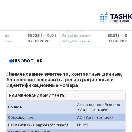
aliq KMK> AJ)
KFSK (<Kafolat sug'urta kompaniyasi>
16 100
82
Yopilish narxi :
16 288
( — 0.0 )
83.91
( — 0.0 )
:
So'nggi bitim narxi :
07.08.2026
07.08.2026
 :
So'nggi bitim sanasi :
HISOBOTLAR
Наименование эмитента, контактные данные,
банковские реквизиты, регистрационные и
идентификационные номера
НАИМЕНОВАНИЕ ЭМИТЕНТА:
Акционерное общество
Полное:
«Урганч ёг-мой»
Сокращенное:
АО «Урганч ёг-мой»
Наименование биржевого тикера:
UGYM