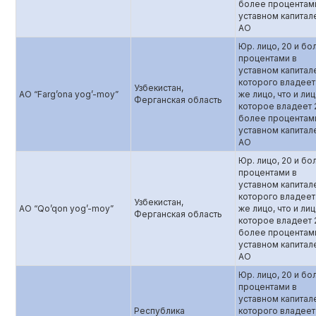
более процентам
уставном капитал
АО
Юр. лицо, 20 и бо
процентами в
уставном капитал
которого владеет
Узбекистан,
AO “Farg’ona yog’-moy”
же лицо, что и лиц
Ферганская область
которое владеет 
более процентам
уставном капитал
АО
Юр. лицо, 20 и бо
процентами в
уставном капитал
которого владеет
Узбекистан,
AO “Qo’qon yog’-moy”
же лицо, что и лиц
Ферганская область
которое владеет 
более процентам
уставном капитал
АО
Юр. лицо, 20 и бо
процентами в
уставном капитал
Республика
которого владеет