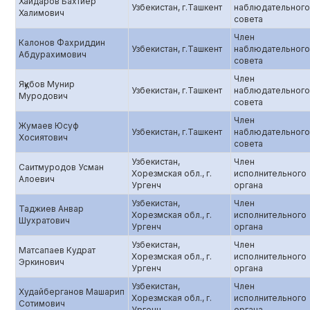
Хайдаров Бахтиёр
Узбекистан, г.Ташкент
наблюдательного
Халимович
совета
Член
Калонов Фахриддин
Узбекистан, г.Ташкент
наблюдательного
Абдурахимович
совета
Член
Яқубов Мунир
Узбекистан, г.Ташкент
наблюдательного
Муродович
совета
Член
Жумаев Юсуф
Узбекистан, г.Ташкент
наблюдательного
Хосиятович
совета
Узбекистан,
Член
Саитмуродов Усман
Хорезмская обл., г.
исполнительного
Алоевич
Ургенч
органа
Узбекистан,
Член
Таджиев Анвар
Хорезмская обл., г.
исполнительного
Шухратович
Ургенч
органа
Узбекистан,
Член
Матсапаев Кудрат
Хорезмская обл., г.
исполнительного
Эркинович
Ургенч
органа
Узбекистан,
Член
Худайберганов Машарип
Хорезмская обл., г.
исполнительного
Сотимович
Ургенч
органа