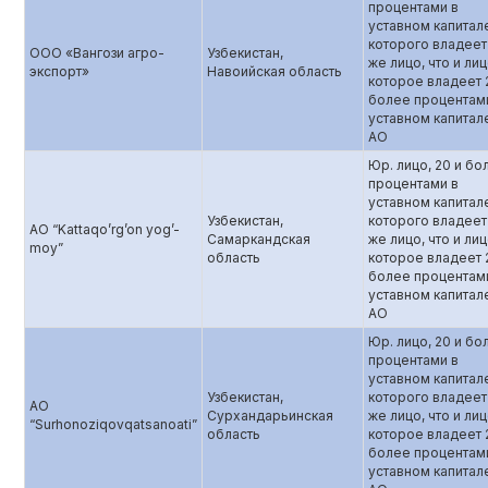
процентами в
уставном капитал
которого владеет
ООО «Вангози агро-
Узбекистан,
же лицо, что и лиц
экспорт»
Навоийская область
которое владеет 
более процентам
уставном капитал
АО
Юр. лицо, 20 и бо
процентами в
уставном капитал
Узбекистан,
которого владеет
АО “Kattaqo’rg’on yog’-
Самаркандская
же лицо, что и лиц
moy”
область‎
которое владеет 
более процентам
уставном капитал
АО
Юр. лицо, 20 и бо
процентами в
уставном капитал
Узбекистан,
которого владеет
AO
Сурхандарьинская
же лицо, что и лиц
“Surhonoziqovqatsanoati”
область
которое владеет 
более процентам
уставном капитал