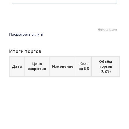
Highcharts.com
Посмотреть сплиты
Итоги торгов
Объём
Цена
Кол-
Дата
Изменение
торгов
закрытия
во ЦБ
(UZS)