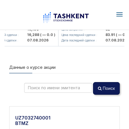
Togg
navig
Olmaliq KMK> AJ)
KFSK (<Kafolat sug'urta kompaniy
16,100
82
я :
Цена закрытия :
16,288
( — 0.0 )
83.91
( — 0.0 )
ий сделки :
Цена последний сделки :
07.08.2026
07.08.2026
ей сделки :
Дата последней сделки :
Данные о курсе акции
Поиск
UZ7032740001
BTMZ