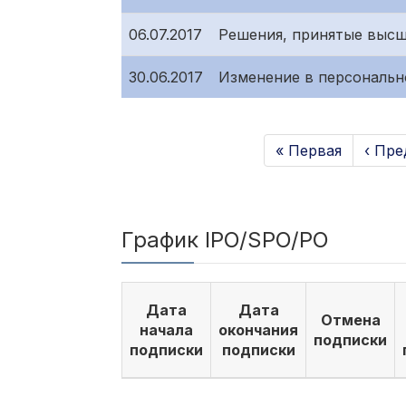
06.07.2017
Решения, принятые высш
30.06.2017
Изменение в персональн
« Первая
‹ Пр
График IPO/SPO/PO
Дата
Дата
Отмена
начала
окончания
подписки
подписки
подписки