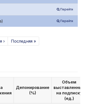
Перейти
а)
Перейти
 ›
Последняя »
Объем
Объем
а
Депонирование
выставленных
выкуплен
жения
(%)
на подписку
по подпи
(ед.)
(ед.)