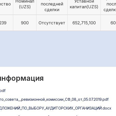
Номинал
Уставной
ество
последней
пос
(UZS)
капитал(UZS)
сделки
сделк
239
900
Отсутствует
652,715,100
60
 информация
pdf
_совета__ревизионной_комиссии_СФ_08_от_05.07.2019.pdf
ДЛОЖЕНИЙ_ПО_ВЫБОРУ_АУДИТОРСКИХ_ОРГАНИЗАЦИЙ.docx