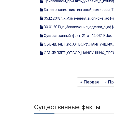
Приглашаем_принять_участие_в_конку
Закллючение_листинговой_комиссии_Tosh
05.12.2018г_-_Изменения_в_списке_афф
30.01.2019_г._Заключение_сделки_с_а
Существенный_факт_21_от_14.03.19.doc
ОБЪЯВЛЯЕТ_по_ОТБОРУ_НАИЛУЧШИХ_
ОБЪЯВЛЯЕТ_ОТБОР_НАИЛУЧШИХ_ПРЕД
« Первая
‹ П
Существенные факты