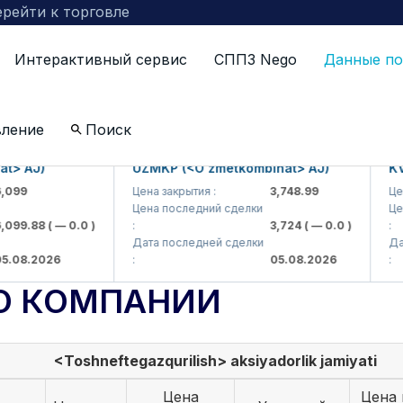
рейти к торговле
Интерактивный сервис
СППЗ Nego
Данные по
вление
Поиск
 AJ)
UZMKP (<O'zmetkombinat> AJ)
KVTS 
9
Цена закрытия :
3,748.99
Цена з
Цена последний сделки
Цена 
9.88
( — 0.0 )
:
3,724
( — 0.0 )
:
Дата последней сделки
Дата 
8.2026
:
05.08.2026
:
О КОМПАНИИ
<Toshneftegazqurilish> aksiyadorlik jamiyati
Цена
Цена 