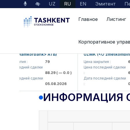
UZ
RU
EN
Эмитент
Пе
Главное
Листинг
Данные по рынку
Информация о компании
Корпоративное упра
KB (<Hamkorbank> ATB)
UZMK (<O'zmetkombinat>
а закрытия :
79
Цена закрытия :
6,09
а последний сделки
Цена последний сделки
88.29
( — 0.0 )
:
6,09
а последней сделки
Дата последней сделки
05.08.2026
:
05.0
ИНФОРМАЦИЯ 