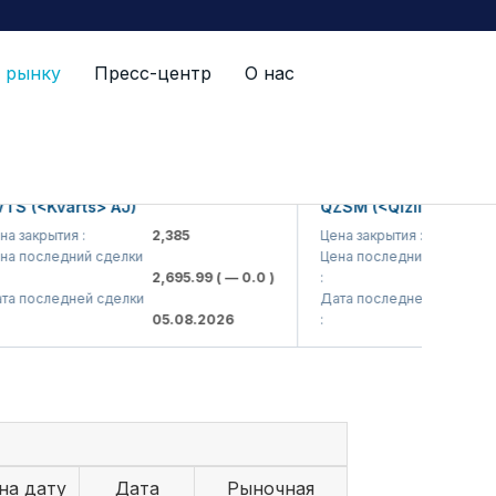
 рынку
Пресс-центр
О нас
(<Kvarts> AJ)
QZSM (<Qizilqumsement>
акрытия :
2,385
Цена закрытия :
1,20
последний сделки
Цена последний сделки
2,695.99
( — 0.0 )
:
1,21
последней сделки
Дата последней сделки
05.08.2026
:
05.0
на дату
Дата
Рыночная