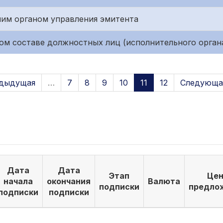
им органом управления эмитента
ом составе должностных лиц (исполнительного орган
едыдущая
…
7
8
9
10
11
12
Следующая
Дата
Дата
Этап
Цен
начала
окончания
Валюта
подписки
предло
подписки
подписки