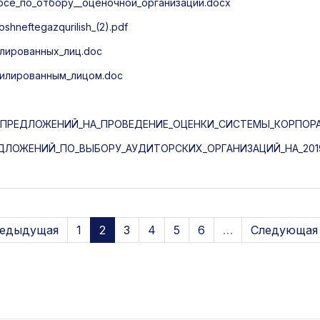
рсе_по_отбору__оценочной_организации.docx
neftegazqurilish_(2).pdf
илированных_лиц.doc
ффилированным_лицом.doc
ПРЕДЛОЖЕНИЙ_НА_ПРОВЕДЕНИЕ_ОЦЕНКИ_СИСТЕМЫ_КОРПОРА
ЛОЖЕНИЙ_ПО_ВЫБОРУ_АУДИТОРСКИХ_ОРГАНИЗАЦИЙ_НА_2019
редыдущая
1
2
3
4
5
6
…
Следующая 